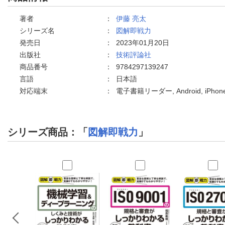
著者
：
伊藤 亮太
シリーズ名
：
図解即戦力
発売日
：
2023年01月20日
出版社
：
技術評論社
商品番号
：
9784297139247
言語
：
日本語
対応端末
：
電子書籍リーダー, Android, iPh
シリーズ商品：「
図解即戦力
」