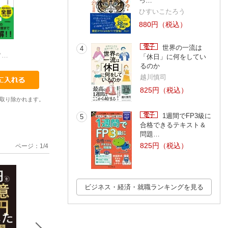
っ…
ひすいこたろう
880円（税込）
世界の一流は
4
株式会社テクノソフト コンサルタント 福西義晴
小笠原種高
IoT検定ユーザー教育推進ワーキンググループ
キャッシュレス決済研究
「休日」に何をしてい
るのか
越川慎司
825円（税込）
取り除かれます。
1週間でFP3級に
5
合格できるテキスト＆
問題…
825円（税込）
ページ：
1
/
4
ビジネス・経済・就職ランキングを見る