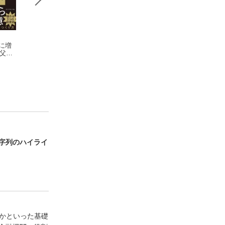
円に増
やさしくしっかり学
図解即戦力 金融業
図解即戦力 債券
の父か
べる 金融のしくみ
界のしくみとビジネ
しくみがこれ1冊
と金融用語
杉山敏啓
スがこれ1冊でしっか
伊藤亮太
っかりわかる教科
土屋剛俊【監修】
りわかる教科書
字列のハイライ
何かといった基礎