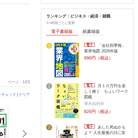
ランキング：ビジネス・経済・就職
※1時間ごとに更新
電子書籍版
紙書籍版
「会社四季報」
1
業界地図 2026年版
990円（税込）
ページ：1/23
月１０万円を楽
2
しく稼ぐ ちょいワーク
をチェック
|
クリア
図鑑
華井由利奈
825円（税込）
あした死ぬかも
3
よ？ 人生最後の日に笑