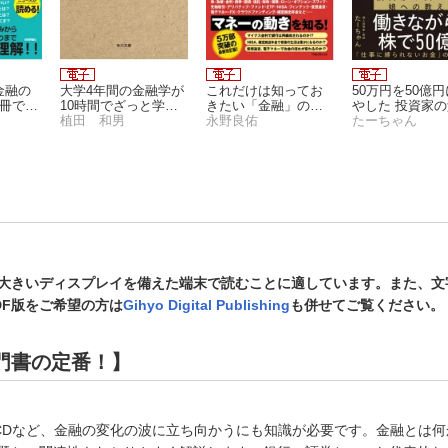
金融の
大学4年間の金融学が
これだけは知ってお
50万円を50億
1冊でし
10時間でざっと学べ
きたい「金融」の基
やした 投資家
教科書
る
植田 和男
本と常識【改訂版】
永野良佑
ら娘への教え
たーちゃん
大きいディスプレイを備えた端末で読むことに適しています。また、文
DF版をご希望の方は
Gihyo Digital Publishing
も併せてご覧ください。
門書の定番！】
BCDなど、金融の変化の波に立ち向かうにも知識が必要です。金融とは