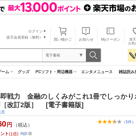
ログイン
楽天会員登録（無料）
買い物かご
お知らせ
Myクーポン
楽天
お気
電子書籍
ゲーム
グッズ
PCソフト・周辺機器
エンタメニュース
雑誌読み
解即戦力 金融のしくみがこれ1冊でしっかり
［改訂2版］ [電子書籍版]
亮太
60
（
5
件）
円
（税込）
イント
1倍
内訳