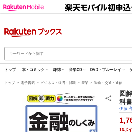
トップ
本・コミック
雑誌
音楽CD
DVD・ブルーレイ
現
トップ
>
電子書籍
>
ビジネス・経済・就職
>
産業
>
運輸・交通・通信
在
地
図
科書
伊藤 
1,7
16
ポ