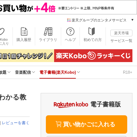
楽天グループのエンタメサービス
電子書籍
楽天市場
楽天Kobo
Kobo
購入履歴
ライブラリ
ヘルプ
初めての方
サービス一覧
本/ゲーム/CD/DVD
に入り
楽天ブックス
雑誌読み放題
楽天マガジン
放題
音楽配信
電子書籍(楽天Kobo)
R18+
音楽配信
楽天ミュージック
動画配信
楽天TV
わかる教
動画配信ガイド
電子書籍版
Rakuten PLAY
無料テレビ
|
レビューを書く
Rチャンネル
買い物かごに入れる
チケット