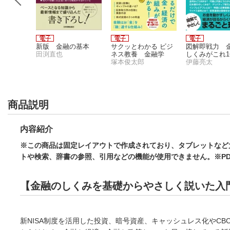
西洋美術
新版 金融の基本
サクッとわかる ビジ
図解即戦力 
でざっと
田渕直也
ネス教養 金融学
しくみがこれ
塚本俊太郎
っかりわかる
伊藤亮太
商品説明
内容紹介
※この商品は固定レイアウトで作成されており、タブレットなど
トや検索、辞書の参照、引用などの機能が使用できません。※P
【金融のしくみを基礎からやさしく説いた入
新NISA制度を活用した投資、暗号資産、キャッシュレス化やC