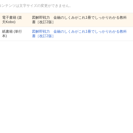
コンテンツは文字サイズの変更ができません。
電子書籍
(楽
図解即戦力 金融のしくみがこれ1冊でしっかりわかる教科
天Kobo)
書［改訂2版］
紙書籍
(単行
図解即戦力 金融のしくみがこれ1冊でしっかりわかる教科
本)
書［改訂2版］