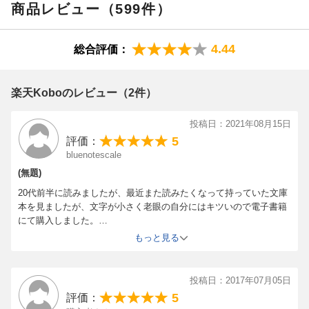
くシリーズ第１作
商品レビュー（599件）
4.44
総合評価：
楽天Koboのレビュー（2件）
投稿日：2021年08月15日
5
評価：
bluenotescale
(無題)
20代前半に読みましたが、最近また読みたくなって持っていた文庫
本を見ましたが、文字が小さく老眼の自分にはキツいので電子書籍
にて購入しました。
司馬遼太郎先生の文体はとても読みやすく、長編小説でも苦もなく
もっと見る
楽しめます。
皆さんそうだと思いますが、主人公の生き方に感銘しますし単純に
「面白い」です。
投稿日：2017年07月05日
第一巻は剣術修行のために江戸への旅立ちから千葉道場入門、黒船
5
評価：
来航、岩崎弥太郎との出会い、第一期の剣術修行を終え故郷へ帰り