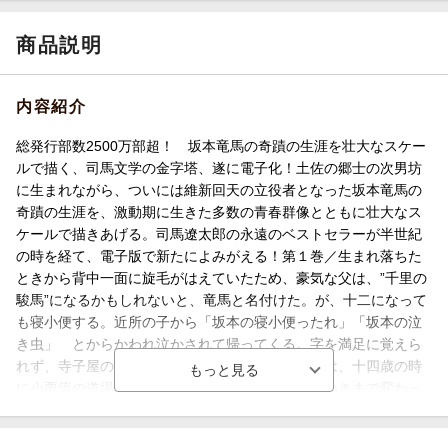
商品説明
内容紹介
総発行部数2500万部超！ 坂本竜馬の奇蹟の生涯を壮大なスケー
ルで描く、司馬文学の金字塔、遂に電子化！土佐の郷士の次男坊
に生まれながら、ついには維新回天の立役者となった坂本竜馬の
奇蹟の生涯を、激動期に生きた多数の青春群像とともに壮大なス
ケールで描きあげる。司馬遼太郎の永遠のベストセラーが半世紀
の時を経て、電子版で新たによみがえる！第１巻／生まれ落ちた
ときから背中一面に旋毛がはえていたため、豪気な父は、”千里の
駿馬”になるかもしれないと、竜馬と名付けた。が、十二になって
も寝小便する。近所の子から「坂本の寝小便ったれ」「坂本の泣
き虫」 とからかわれ泣かされて帰ってくる。字を満足に覚えら
れず、寺子屋の師匠に見捨てられる。そんな竜馬は、十四歳の時
に小栗流の道場に通いはじめてから、にわかに顔つきまで変わっ
ていった。竜馬は強いーー。幼年時代から、江戸での剣術修業、
奥手だった青年時代、人斬り以蔵、桂小五郎との出会いなどを描