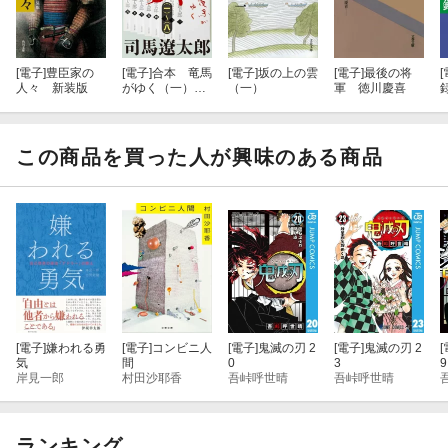
[電子]
豊臣家の
[電子]
合本 竜馬
[電子]
坂の上の雲
[電子]
最後の将
[
人々 新装版
がゆく（一）〜
（一）
軍 徳川慶喜
（八）【文春e-
Books】
この商品を買った人が興味のある商品
[電子]
嫌われる勇
[電子]
コンビニ人
[電子]
鬼滅の刃 2
[電子]
鬼滅の刃 2
[
気
間
0
3
9
岸見一郎
村田沙耶香
吾峠呼世晴
吾峠呼世晴
ランキング