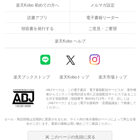
楽天Kobo 初めての方へ
メルマガ設定
読書アプリ
電子書籍リーダー
領収書を発行する
ご意見・ご要望
楽天Kobo ヘルプ
楽天ブックストップ
楽天Koboトップ
楽天市場トップ
ABJマークは、この電子書店・電子書籍配信サービスが、著作権
者からコンテンツ使用許諾を得た正規版配信サービスであること
を示す登録商標（登録番号 第6091713号）です。詳しくは
［ABJマーク］または［電子出版制作・流通協議会］で検索して
ください。
セール・商品情報は定期的に更新されるため、サイト内の表示価格がページによって異なる場
合がございます。最新の価格は買い物かごでご確認ください。
このページの先頭に戻る