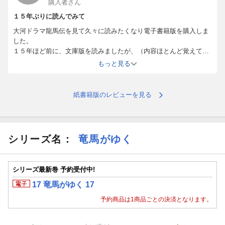
購入者さん
再び桶町千葉道場へ戻るまで。
１５年ぶりに読んでみて
大河ドラマ龍馬伝を見て久々に読みたくなり電子書籍版を購入しま
した。
１５年ほど前に、文庫版を読みましたが、（内容ほとんど覚えてい
ないこともあって）面白いです。
もっと見る
全８巻と１ヵ月もかからず読み終えそうです。
次は、「燃えよ剣」かな、と思いつつ就寝前に寝落ちしながら読ん
でます。
紙書籍版のレビューを見る
シリーズ名：
竜馬がゆく
シリーズ最新巻 予約受付中!
17 竜馬がゆく 17
予約商品は1商品ごとの決済となります。