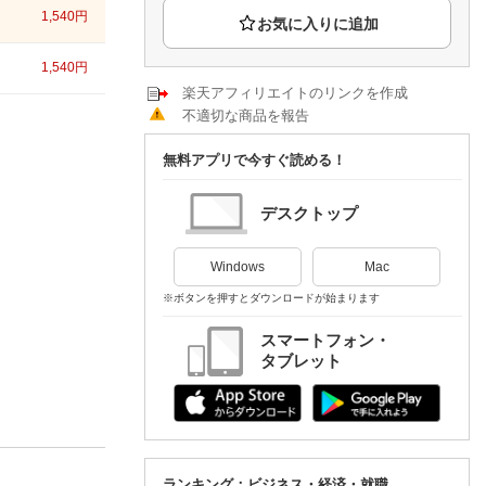
楽天チケット
1,540
円
エンタメニュース
推し楽
1,540
円
楽天アフィリエイトのリンクを作成
不適切な商品を報告
無料アプリで今すぐ読める！
デスクトップ
Windows
Mac
※ボタンを押すとダウンロードが始まります
スマートフォン・
タブレット
ランキング：ビジネス・経済・就職