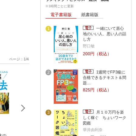
※1時間ごとに更新
電子書籍版
紙書籍版
一緒にいて居心
1
地のいい人、悪い人の話
し方
野口敏
200円（税込）
ページ：
1
/
4
1週間でFP3級に
2
合格できるテキスト＆問
題…
825円（税込）
月１０万円を楽
3
しく稼ぐ ちょいワーク
図鑑
華井由利奈
大の
FACTFULNESS（フ
時間革命 １秒もム
図解＆事例で学ぶ