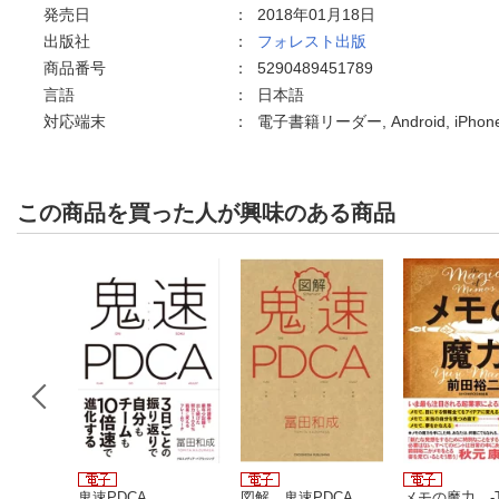
発売日
：
2018年01月18日
出版社
：
フォレスト出版
商品番号
：
5290489451789
言語
：
日本語
対応端末
：
電子書籍リーダー, Android, iPho
この商品を買った人が興味のある商品
速い」が
鬼速PDCA
図解 鬼速PDCA
メモの魔力 -T