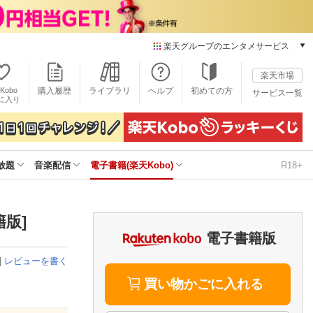
楽天グループのエンタメサービス
電子書籍
楽天市場
楽天Kobo
Kobo
購入履歴
ライブラリ
ヘルプ
初めての方
サービス一覧
本/ゲーム/CD/DVD
に入り
楽天ブックス
雑誌読み放題
楽天マガジン
放題
音楽配信
電子書籍(楽天Kobo)
R18+
音楽配信
楽天ミュージック
動画配信
楽天TV
版]
動画配信ガイド
電子書籍版
Rakuten PLAY
|
レビューを書く
無料テレビ
Rチャンネル
買い物かごに入れる
チケット