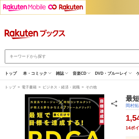
トップ
本・コミック
雑誌
音楽CD
DVD・ブルーレイ
現
トップ
>
電子書籍
>
ビジネス・経済・就職
>
その他
在
地
最短
岡村拓
1,5
14
ポ