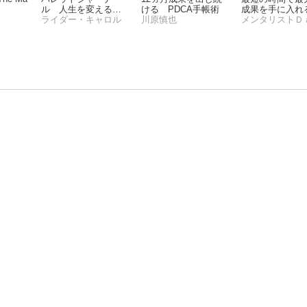
ル 人生を変えるノ
ける PDCA手帳術
成果を手に入れ
ート術
ライダー・キャロル
川原慎也
効率勉強法