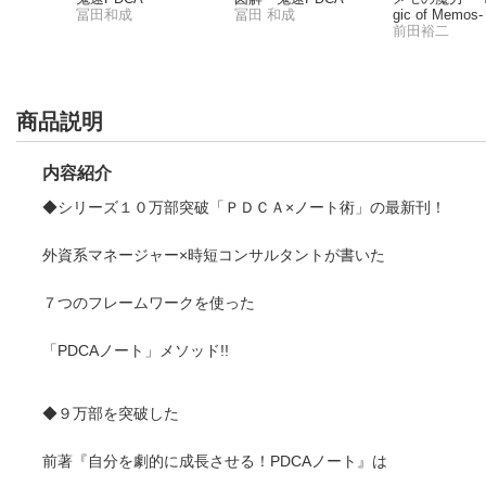
冨田和成
冨田 和成
gic of Memos-
前田裕二
商品説明
内容紹介
◆シリーズ１０万部突破「ＰＤＣＡ×ノート術」の最新刊！
外資系マネージャー×時短コンサルタントが書いた
７つのフレームワークを使った
「PDCAノート」メソッド!!
◆９万部を突破した
前著『自分を劇的に成長させる！PDCAノート』は