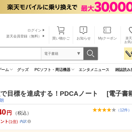
ログイン
楽天会員登録（無料）
買い物かご
お知らせ
Myクーポン
楽天
お気
電子書籍
ゲーム
グッズ
PCソフト・周辺機器
エンタメニュース
雑誌読み
で目標を達成する！PDCAノート [電子書籍
朗
40
（
12
件）
円
（税込）
イント
1倍
内訳