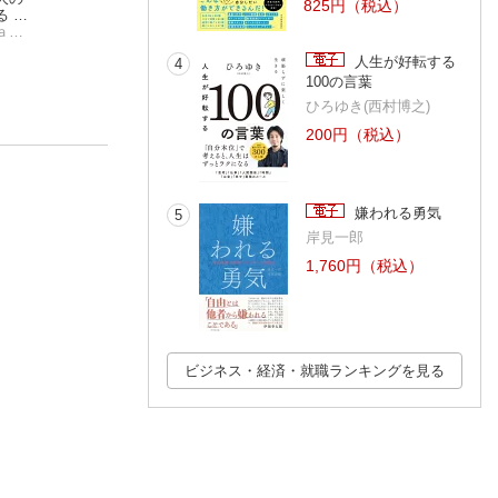
825円（税込）
る 超
ァクトフルネス）10
ダに生きるな
CAの教科書
メンタリストＤａｉＧｏ
の思い込みを乗り越
ハンス・ロスリング
堀江貴文
川原 慎也
え、データを基に世
人生が好転する
4
界を正しく見る習慣
100の言葉
ひろゆき(西村博之)
200円（税込）
嫌われる勇気
5
岸見一郎
1,760円（税込）
ビジネス・経済・就職ランキングを見る