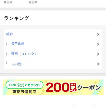
マルカシオ
藤堂裕
マルカシオ
藤堂裕
ン〜 1
ン〜 3
ランキング
総合
電子書籍
漫画（コミック）
その他