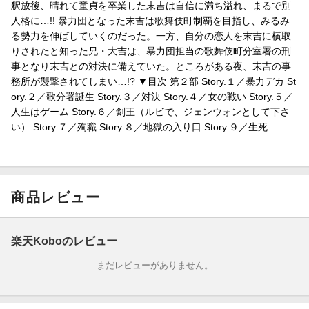
釈放後、晴れて童貞を卒業した末吉は自信に満ち溢れ、まるで別
人格に…!! 暴力団となった末吉は歌舞伎町制覇を目指し、みるみ
る勢力を伸ばしていくのだった。一方、自分の恋人を末吉に横取
りされたと知った兄・大吉は、暴力団担当の歌舞伎町分室署の刑
事となり末吉との対決に備えていた。ところがある夜、末吉の事
務所が襲撃されてしまい…!? ▼目次 第２部 Story.１／暴力デカ St
ory.２／歌分署誕生 Story.３／対決 Story.４／女の戦い Story.５／
人生はゲーム Story.６／剣王（ルビで、ジェンウォンとして下さ
い） Story.７／殉職 Story.８／地獄の入り口 Story.９／生死
商品レビュー
楽天Koboのレビュー
まだレビューがありません。