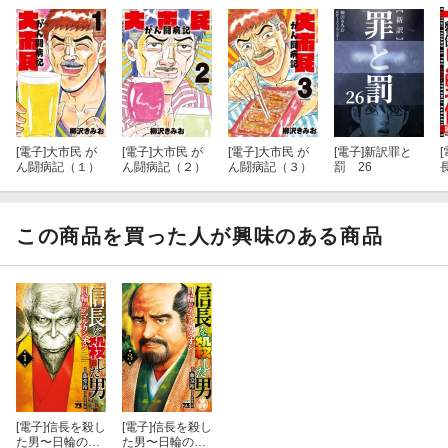
[電子]
大市民 が
[電子]
大市民 が
[電子]
大市民 が
[電子]
新訳罪と
[
ん闘病記（１）
ん闘病記（２）
ん闘病記（３）
罰 26
この商品を買った人が興味のある商品
[電子]
信長を殺し
[電子]
信長を殺し
た男〜日輪のデ
た男〜日輪のデ