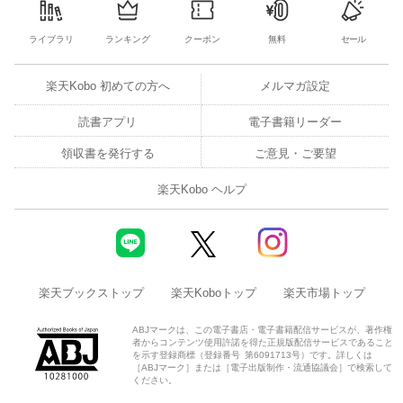
ライブラリ
ランキング
クーポン
無料
セール
楽天Kobo 初めての方へ
メルマガ設定
読書アプリ
電子書籍リーダー
領収書を発行する
ご意見・ご要望
楽天Kobo ヘルプ
楽天ブックストップ
楽天Koboトップ
楽天市場トップ
ABJマークは、この電子書店・電子書籍配信サービスが、著作権
者からコンテンツ使用許諾を得た正規版配信サービスであること
を示す登録商標（登録番号 第6091713号）です。詳しくは
［ABJマーク］または［電子出版制作・流通協議会］で検索して
ください。