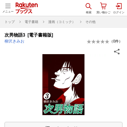
メニュー
トップ
電子書籍
漫画（コミック）
その他
次男物語3 [電子書籍版]
柳沢きみお
（
0
件）