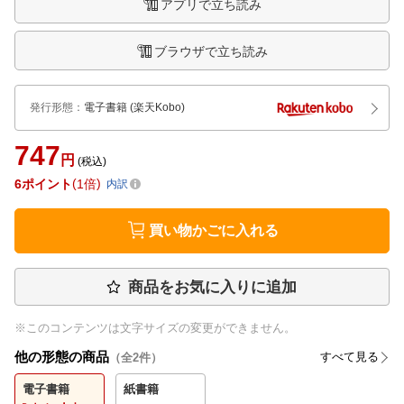
アプリで立ち読み
ブラウザで立ち読み
発行形態
：
電子書籍
(楽天Kobo)
747
円
(税込)
6
ポイント
1倍
内訳
買い物かごに入れる
商品をお気に入りに追加
※このコンテンツは文字サイズの変更ができません。
他の形態の商品
すべて見る
（全
2
件）
電子書籍
紙書籍