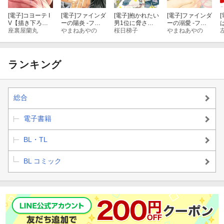
[電子]
コヨーテ I
[電子]
ファインダ
[電子]
抱かれたい
[電子]
ファインダ
[
V【描き下ろし
ーの陽炎 -ファ
男1位に脅され
ーの溺愛 -ファ
漫画付き電子限
座裏屋蘭丸
インダーシリー
やまねあやの
ています。 9
桜日梯子
インダーシリー
やまねあやの
定版】
ズ13-【初回限定
【電子限定かき
ズ14-【初回限定
小冊子付版】
おろし付】
小冊子付版】
ランキング
総合
電子書籍
BL・TL
BL コミック