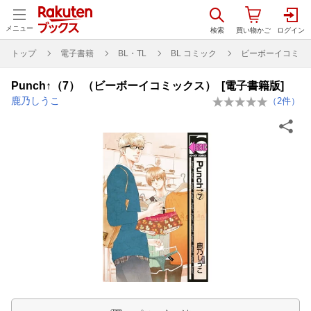
メニュー
トップ
電子書籍
BL・TL
BL コミック
ビーボーイコミッ
Punch↑（7） （ビーボーイコミックス） [電子書籍版]
鹿乃しうこ
（
2
件）