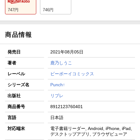
747
円
746
円
商品情報
発売日
2021年08月05日
著者
鹿乃しうこ
レーベル
ビーボーイコミックス
シリーズ名
Punch↑
出版社
リブレ
商品番号
8912123760401
言語
日本語
対応端末
電子書籍リーダー, Android, iPhone, iPad,
デスクトップアプリ, ブラウザビューア