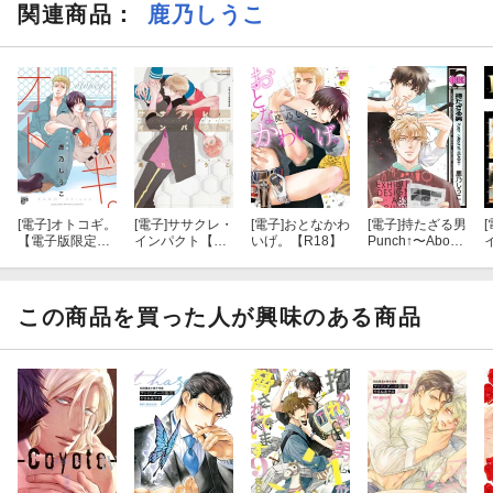
関連商品
：
鹿乃しうこ
[電子]
オトコギ。
[電子]
ササクレ・
[電子]
おとなかわ
[電子]
持たざる男
[
【電子版限定特
インパクト【小
いげ。【R18】
Punch↑〜About
典付き】
冊子付き初回限
of HISASHI〜
定版】 【電子限
定特典付き】
この商品を買った人が興味のある商品