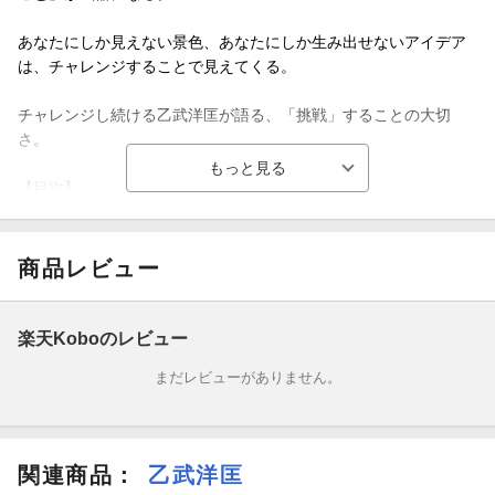
あなたにしか見えない景色、あなたにしか生み出せないアイデア
は、チャレンジすることで見えてくる。
チャレンジし続ける乙武洋匡が語る、「挑戦」することの大切
さ。
【目次】
第１章 「挑戦者」「チャレンジャー」の素質
商品レビュー
第２章 今の時代に求められるチャレンジ精神
第３章 チャレンジを失敗させた経験、そしてこれから
楽天Koboのレビュー
まだレビューがありません。
本書は、講演会で語られた「チャレンジ精神を忘れずに」をもと
に、電子書籍化したものです。
読む講演会＋PLUS：講演会やセミナーで人気・満足度の高い講演
関連商品
：
乙武洋匡
を電子書籍化するレーベル