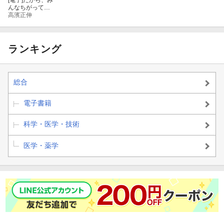
[電子]
だから、み
んなちがってい
い
高濱正伸
ランキング
総合
電子書籍
科学・医学・技術
医学・薬学