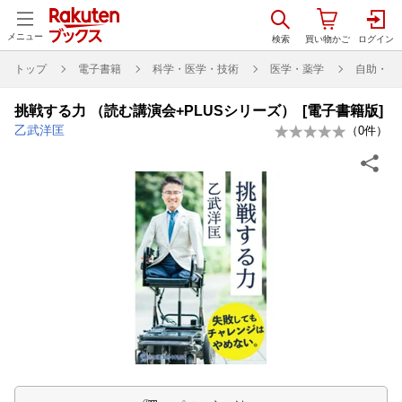
メニュー
トップ
電子書籍
科学・医学・技術
医学・薬学
自助・心
挑戦する力 （読む講演会+PLUSシリーズ） [電子書籍版]
乙武洋匡
（
0
件）