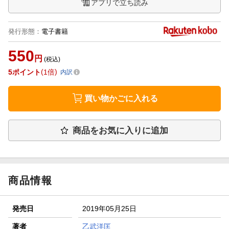
アプリで立ち読み
発行形態
：
電子書籍
550
円
(税込)
5
ポイント
1倍
内訳
買い物かごに入れる
商品をお気に入りに追加
商品情報
発売日
2019年05月25日
著者
乙武洋匡