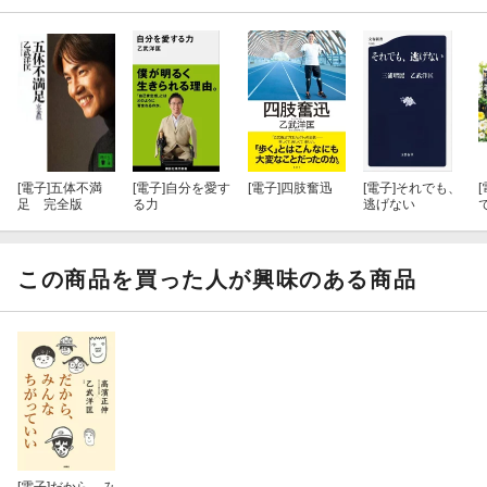
【著者紹介】
乙武 洋匡（おとたけ ひろただ）
1976年、東京都生まれ。大学在学中に出版した『五体不満足』が
ベストセラーに。
[電子]
五体不満
[電子]
自分を愛す
[電子]
四肢奮迅
[電子]
それでも、
[
卒業後はスポーツライターとして活躍。
足 完全版
る力
逃げない
その後、教育に強い関心を抱き、新宿区教育委員会非常勤職員
「子どもの生き方パートナー」、杉並区立杉並第四小学校教諭を
この商品を買った人が興味のある商品
経て、2013年２月には東京都教育委員に就任。
教員時代の経験をもとに書いた初の小説『だいじょうぶ３組』は
映画化され、自身も出演。続編小説『ありがとう３組』も刊行さ
れた。
おもな著書に『だから、僕は学校へ行く！』、『オトこと
ば。』、『オトタケ先生の３つの授業』など。