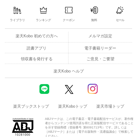
ライブラリ
ランキング
クーポン
無料
セール
楽天Kobo 初めての方へ
メルマガ設定
読書アプリ
電子書籍リーダー
領収書を発行する
ご意見・ご要望
楽天Kobo ヘルプ
楽天ブックストップ
楽天Koboトップ
楽天市場トップ
ABJマークは、この電子書店・電子書籍配信サービスが、著作権
者からコンテンツ使用許諾を得た正規版配信サービスであること
を示す登録商標（登録番号 第6091713号）です。詳しくは
［ABJマーク］または［電子出版制作・流通協議会］で検索して
ください。