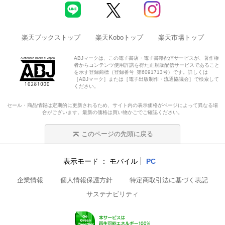
楽天ブックストップ
楽天Koboトップ
楽天市場トップ
ABJマークは、この電子書店・電子書籍配信サービスが、著作権
者からコンテンツ使用許諾を得た正規版配信サービスであること
を示す登録商標（登録番号 第6091713号）です。詳しくは
［ABJマーク］または［電子出版制作・流通協議会］で検索して
ください。
セール・商品情報は定期的に更新されるため、サイト内の表示価格がページによって異なる場
合がございます。最新の価格は買い物かごでご確認ください。
このページの先頭に戻る
表示モード
モバイル
PC
企業情報
個人情報保護方針
特定商取引法に基づく表記
サステナビリティ