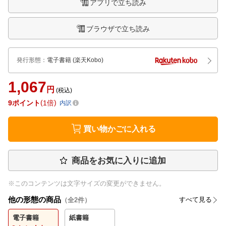
アプリで立ち読み
ブラウザで立ち読み
発行形態
：
電子書籍
(楽天Kobo)
1,067
円
(税込)
9
ポイント
1倍
内訳
買い物かごに入れる
商品をお気に入りに追加
※このコンテンツは文字サイズの変更ができません。
他の形態の商品
すべて見る
（全
2
件）
電子書籍
紙書籍