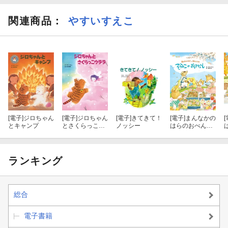
関連商品
：
やすいすえこ
[電子]
ジロちゃん
[電子]
ジロちゃん
[電子]
きてきて！
[電子]
まんなかの
[
とキャンプ
とさくらっこウ
ノッシー
はらのおべんと
ララ
うや そらのこ
のおはなし
ランキング
総合
電子書籍