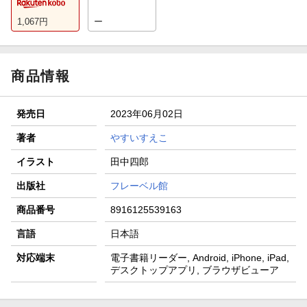
1,067
円
ー
商品情報
発売日
2023年06月02日
著者
やすいすえこ
イラスト
田中四郎
出版社
フレーベル館
商品番号
8916125539163
言語
日本語
対応端末
電子書籍リーダー, Android, iPhone, iPad,
デスクトップアプリ, ブラウザビューア