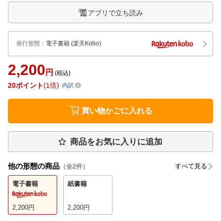
アプリで立ち読み
発行形態
：
電子書籍
(楽天Kobo)
2,200
円
(税込)
20
ポイント
1倍
内訳
買い物かごに入れる
商品をお気に入りに追加
他の形態の商品
すべて見る
（全
2
件）
電子書籍
紙書籍
2,200
円
2,200
円