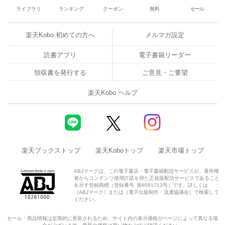
ライブラリ
ランキング
クーポン
無料
セール
楽天Kobo 初めての方へ
メルマガ設定
読書アプリ
電子書籍リーダー
領収書を発行する
ご意見・ご要望
楽天Kobo ヘルプ
楽天ブックストップ
楽天Koboトップ
楽天市場トップ
ABJマークは、この電子書店・電子書籍配信サービスが、著作権
者からコンテンツ使用許諾を得た正規版配信サービスであること
を示す登録商標（登録番号 第6091713号）です。詳しくは
［ABJマーク］または［電子出版制作・流通協議会］で検索して
ください。
セール・商品情報は定期的に更新されるため、サイト内の表示価格がページによって異なる場