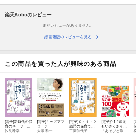
楽天Koboのレビュー
まだレビューがありません。
紙書籍版のレビューを見る
この商品を買った人が興味のある商品
[電子]
新時代の保
[電子]
キッズアプ
[電子]
０・１・２
[電子]
0.1.2歳児
[
育のキーワー
ローチ
歳児の保育で大
せいさくあそび
ド 〜乳幼児の
汐見稔幸
大塚 雅一
切なこと 〜幼
工藤佳代子
100
「あそびと環境0.1.2歳」編集部
学びを未来につ
い人たちとの豊