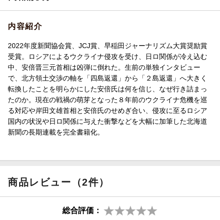
内容紹介
2022年度新聞協会賞、JCJ賞、早稲田ジャーナリズム大賞奨励賞
受賞。ロシアによるウクライナ侵攻を受け、日ロ関係が冷え込む
中、安倍晋三元首相は凶弾に倒れた。生前の単独インタビュー
で、北方領土交渉の軸を「四島返還」から「２島返還」へ大きく
転換したことを明らかにした安倍氏は何を信じ、なぜ行き詰まっ
たのか。現在の戦禍の萌芽となった８年前のウクライナ危機を巡
る対応や岸田文雄首相と安倍氏のせめぎ合い、侵攻に至るロシア
国内の状況や日ロ関係に与えた衝撃などを大幅に加筆した北海道
新聞の長期連載を完全書籍化。
商品レビュー（2件）
総合評価：