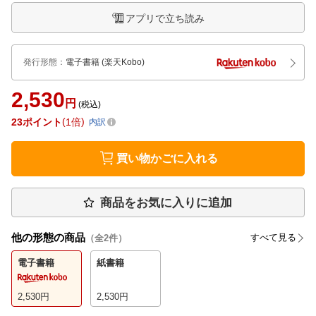
アプリで立ち読み
発行形態
：
電子書籍
(楽天Kobo)
2,530
円
(税込)
23
ポイント
1倍
内訳
買い物かごに入れる
商品をお気に入りに追加
他の形態の商品
すべて見る
（全
2
件）
電子書籍
紙書籍
2,530
円
2,530
円