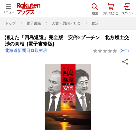
メニュー
トップ
電子書籍
人文・思想・社会
政治
消えた「四島返還」完全版 安倍×プーチン 北方領土交
渉の真相 [電子書籍版]
北海道新聞日ロ取材班
（
2
件）