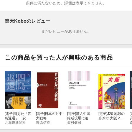
条件に満たないため、評価は表示できません。
楽天Koboのレビュー
まだレビューがありません。
この商品を買った人が興味のある商品
[電子]
消えた「四
[電子]
日本の対中
[電子]
潜入中国
[電子]
J20 地球の
[
島返還」 安倍
大戦略
厳戒現場に迫っ
歩き方 大阪 202
政権 日ロ交渉
北海道新聞社
兼原信克
た特派員の2000
峯村健司
5〜2026
２８００日を追
日
う