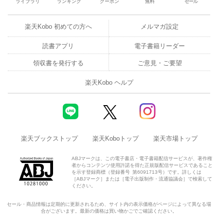
ライブラリ
ランキング
クーポン
無料
セール
楽天Kobo 初めての方へ
メルマガ設定
読書アプリ
電子書籍リーダー
領収書を発行する
ご意見・ご要望
楽天Kobo ヘルプ
楽天ブックストップ
楽天Koboトップ
楽天市場トップ
ABJマークは、この電子書店・電子書籍配信サービスが、著作権
者からコンテンツ使用許諾を得た正規版配信サービスであること
を示す登録商標（登録番号 第6091713号）です。詳しくは
［ABJマーク］または［電子出版制作・流通協議会］で検索して
ください。
セール・商品情報は定期的に更新されるため、サイト内の表示価格がページによって異なる場
合がございます。最新の価格は買い物かごでご確認ください。