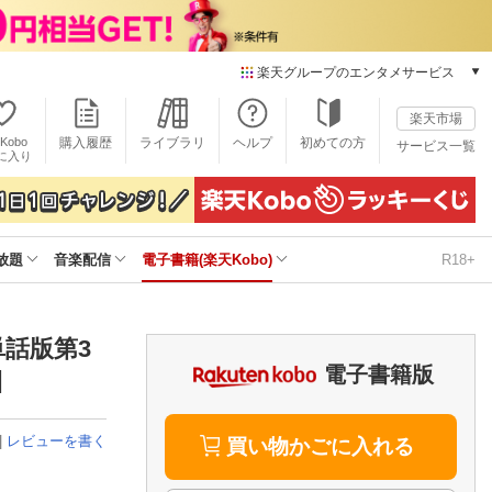
楽天グループのエンタメサービス
電子書籍
楽天市場
楽天Kobo
Kobo
購入履歴
ライブラリ
ヘルプ
初めての方
サービス一覧
本/ゲーム/CD/DVD
に入り
楽天ブックス
雑誌読み放題
楽天マガジン
放題
音楽配信
電子書籍(楽天Kobo)
R18+
音楽配信
楽天ミュージック
動画配信
楽天TV
話版第3
動画配信ガイド
電子書籍版
]
Rakuten PLAY
無料テレビ
|
レビューを書く
Rチャンネル
買い物かごに入れる
チケット