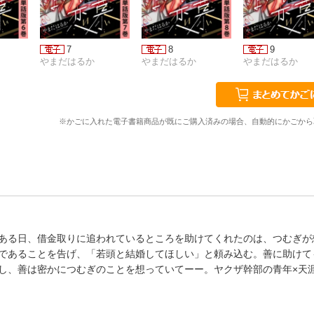
7
8
9
やまだはるか
やまだはるか
やまだはるか
※かごに入れた電子書籍商品が既にご購入済みの場合、自動的にかごから
ある日、借金取りに追われているところを助けてくれたのは、つむぎが
であることを告げ、「若頭と結婚してほしい」と頼み込む。善に助けて
し、善は密かにつむぎのことを想っていてーー。ヤクザ幹部の青年×天