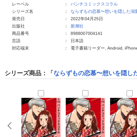
レーベル
：
バンチコミックスコラル
シリーズ名
：
ならずもの恋慕〜想いを隠した溺
発売日
：
2022年04月25日
出版社
：
新潮社
商品番号
：
8988007004141
言語
：
日本語
対応端末
：
電子書籍リーダー, Android, iPh
シリーズ商品：「
ならずもの恋慕〜想いを隠し