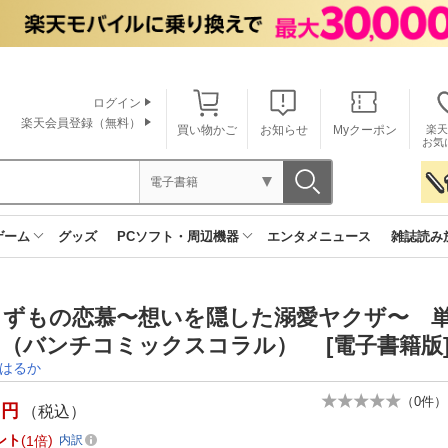
ログイン
楽天会員登録（無料）
買い物かご
お知らせ
Myクーポン
楽天
お気
電子書籍
ゲーム
グッズ
PCソフト・周辺機器
エンタメニュース
雑誌読み
らずもの恋慕〜想いを隠した溺愛ヤクザ〜 単
（バンチコミックスコラル） [電子書籍版
はるか
（
0
件）
円
（税込）
ント
1倍
内訳