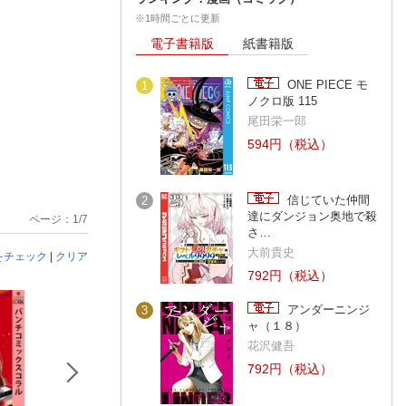
※1時間ごとに更新
電子書籍版
紙書籍版
ONE PIECE モ
1
ノクロ版 115
尾田栄一郎
594円（税込）
信じていた仲間
2
達にダンジョン奥地で殺
ページ：1/7
さ…
大前貴史
をチェック
|
クリア
792円（税込）
アンダーニンジ
3
ャ（１８）
花沢健吾
792円（税込）