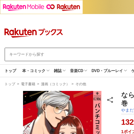
トップ
本・コミック
雑誌
音楽CD
DVD・ブルーレイ
現
トップ
>
電子書籍
>
漫画（コミック）
>
その他
在
地
な
巻 
やまだ
132
1
ポイ