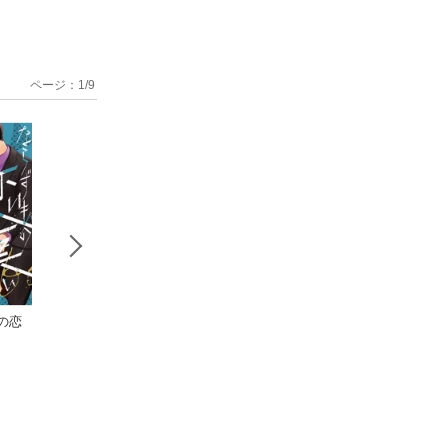
ページ：
1
/
9
の恋
ならずもの恋
ならずもの恋
やまだはる
慕 1巻
慕〜想いを隠した溺
短編集 うもれて
やまだはるか
愛ヤクザ〜 単話版
やまだはるか
えた
やまだはるか
第39巻