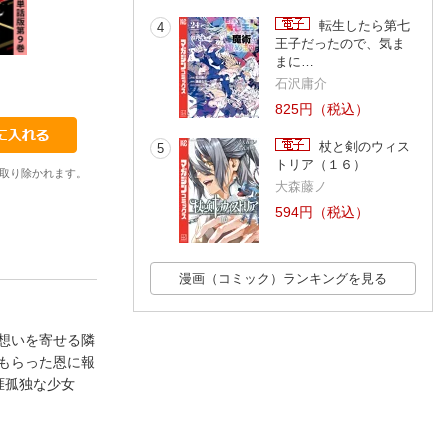
転生したら第七
4
王子だったので、気ま
まに…
10
11
12
石沢庸介
やまだはるか
やまだはるか
やまだはるか
825円（税込）
杖と剣のウィス
5
トリア（１６）
取り除かれます。
大森藤ノ
594円（税込）
漫画（コミック）ランキングを見る
想いを寄せる隣
もらった恩に報
涯孤独な少女