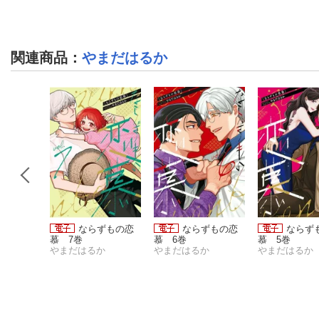
関連商品
：
やまだはるか
ずもの恋
ならずもの恋
ならずもの恋
ならず
隠した溺
慕 7巻
慕 6巻
慕 5巻
 単話版
か
やまだはるか
やまだはるか
やまだはるか