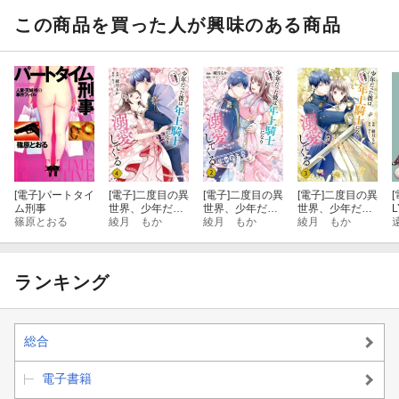
この商品を買った人が興味のある商品
[電子]
パートタイ
[電子]
二度目の異
[電子]
二度目の異
[電子]
二度目の異
[
ム刑事
世界、少年だっ
世界、少年だっ
世界、少年だっ
L
篠原とおる
た彼は年上騎士
綾月 もか
た彼は年上騎士
綾月 もか
た彼は年上騎士
綾月 もか
になり溺愛して
になり溺愛して
になり溺愛して
くる 4
くる 2
くる 3
ランキング
総合
電子書籍