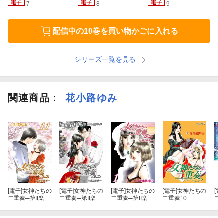
7
8
9
配信中の10巻を買い物かごに入れる
シリーズ一覧を見る
関連商品
：
花小路ゆみ
[電子]
女神たちの
[電子]
女神たちの
[電子]
女神たちの
[電子]
女神たちの
[
二重奏─第II楽章
二重奏─第II楽章
二重奏─第II楽章
二重奏10
─ 11
─ 第130話【単
─ 1
話版】