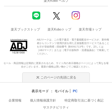
楽天Kobo ヘルプ
楽天ブックストップ
楽天Koboトップ
楽天市場トップ
ABJマークは、この電子書店・電子書籍配信サービスが、著作権
者からコンテンツ使用許諾を得た正規版配信サービスであること
を示す登録商標（登録番号 第6091713号）です。詳しくは
［ABJマーク］または［電子出版制作・流通協議会］で検索して
ください。
セール・商品情報は定期的に更新されるため、サイト内の表示価格がページによって異なる場
合がございます。最新の価格は買い物かごでご確認ください。
このページの先頭に戻る
表示モード
モバイル
PC
企業情報
個人情報保護方針
特定商取引法に基づく表記
サステナビリティ