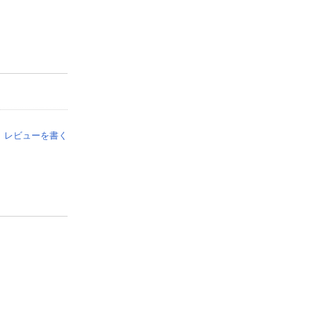
レビューを書く