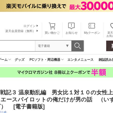
ログイン
楽天会員登録（無料）
買い物かご
お知らせ
Myクーポン
楽天
お気
電子書籍
ゲーム
グッズ
PCソフト・周辺機器
エンタメニュース
雑誌読み
戦記３ 温泉動乱編 男女比１対１０の女性
、エースパイロットの俺だけが男の話 （い
） [電子書籍版]
リヰ