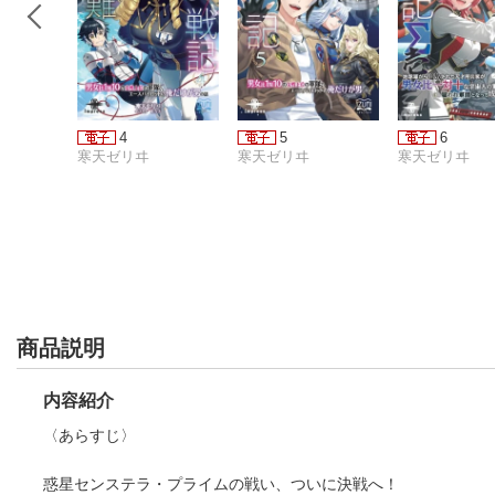
4
5
6
寒天ゼリヰ
寒天ゼリヰ
寒天ゼリヰ
商品説明
内容紹介
〈あらすじ〉
惑星センステラ・プライムの戦い、ついに決戦へ！