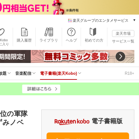
楽天グループのエンタメサービス
電子書籍
楽天市場
楽天Kobo
Kobo
購入履歴
ライブラリ
ヘルプ
初めての方
サービス一覧
本/ゲーム/CD/DVD
に入り
楽天ブックス
雑誌読み放題
楽天マガジン
放題
音楽配信
電子書籍(楽天Kobo)
R18+
音楽配信
楽天ミュージック
動画配信
楽天TV
動画配信ガイド
Rakuten PLAY
上位の軍隊
無料テレビ
電子書籍版
ずみノベ
Rチャンネル
チケット