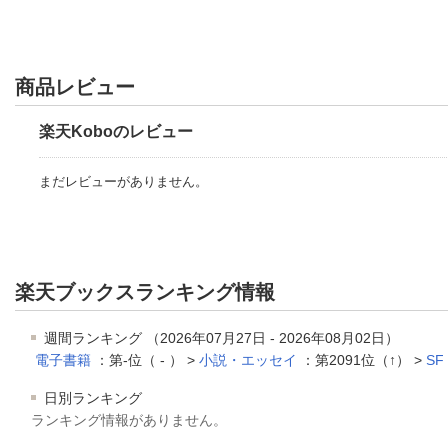
商品レビュー
楽天Koboのレビュー
まだレビューがありません。
楽天ブックスランキング情報
週間ランキング （2026年07月27日 - 2026年08月02日）
電子書籍
：第-位（ - ） >
小説・エッセイ
：第2091位（↑） >
SF
日別ランキング
ランキング情報がありません。