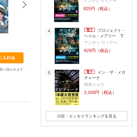
アンディ ウィアー
825円（税込）
プロジェクト・
4
ヘイル・メアリー 下
1
2
3
アンディ ウィアー
寒天ゼリヰ
寒天ゼリヰ
寒天ゼリヰ
825円（税込）
取り除かれます。
イン・ザ・メガ
5
チャーチ
朝井リョウ
2,200円（税込）
小説・エッセイランキングを見る