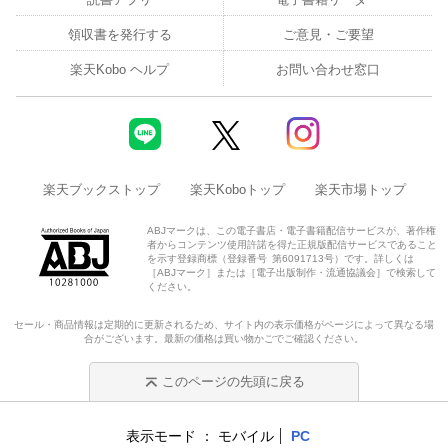
領収書を発行する
ご意見・ご要望
楽天Kobo ヘルプ
お問い合わせ窓口
楽天ブックストップ
楽天Koboトップ
楽天市場トップ
ABJマークは、この電子書店・電子書籍配信サービスが、著作権
者からコンテンツ使用許諾を得た正規版配信サービスであること
を示す登録商標（登録番号 第6091713号）です。詳しくは
［ABJマーク］または［電子出版制作・流通協議会］で検索して
ください。
セール・商品情報は定期的に更新されるため、サイト内の表示価格がページによって異なる場
合がございます。最新の価格は買い物かごでご確認ください。
このページの先頭に戻る
表示モード
モバイル
PC