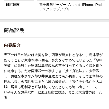
対応端末
電子書籍リーダー, Android, iPhone, iPad,
デスクトップアプリ
商品説明
内容紹介
天下分け目の戦いは大勢を決し西軍が総崩れとなる中、島津隊が
あろうことか家康本陣へ突進。鼻先をかすめて走り去った「敵中
突破」に激怒した家康は島津義弘の首を獲ってくるよう茂兵衛ら
に厳命する。だが薩摩武士の凄まじき「捨て身戦法」に大苦戦
し、勇猛な本多平八郎や井伊直政までもが負傷。そして追撃戦の
疲れも抜けぬ茂兵衛にまたも殿の厳命が。「官位をやるから大坂
城に居座る毛利家と直談判してなんとしても追い出してこい」。
いやそんな無茶な!? 戦国足軽出世物語、まこと大出世の第十八
弾！