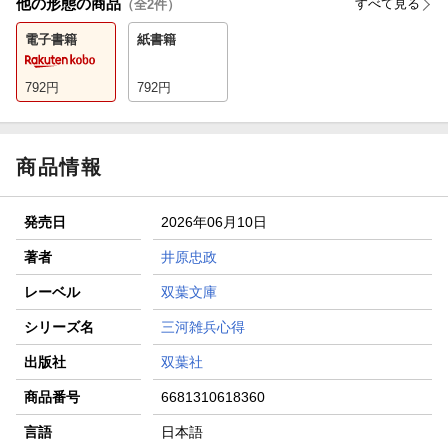
他の形態の商品
すべて見る
（全
2
件）
電子書籍
紙書籍
792
円
792
円
商品情報
発売日
2026年06月10日
著者
井原忠政
レーベル
双葉文庫
シリーズ名
三河雑兵心得
出版社
双葉社
商品番号
6681310618360
言語
日本語