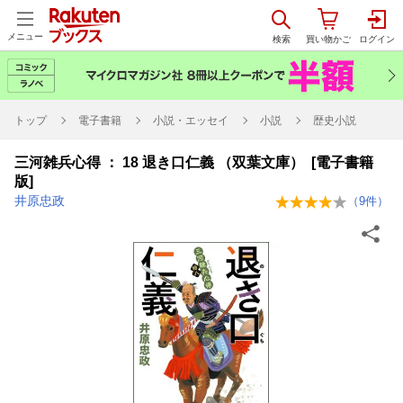
メニュー
トップ
電子書籍
小説・エッセイ
小説
歴史小説
三河雑兵心得 ： 18 退き口仁義 （双葉文庫） [電子書籍
版]
井原忠政
（
9
件）