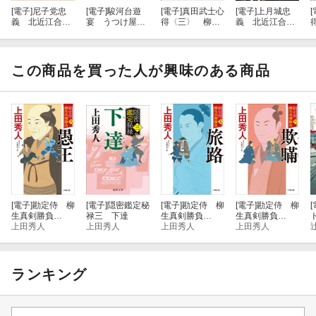
[電子]
尼子党忠
[電子]
駿河台遊
[電子]
真田武士心
[電子]
上月城忠
[
義 北近江合戦
宴 うつけ屋敷
得〈三〉 柳生
義 北近江合戦
心得〈八〉
の旗本大家 五
純情
心得〈七〉
この商品を買った人が興味のある商品
[電子]
勘定侍 柳
[電子]
隠密鑑定秘
[電子]
勘定侍 柳
[電子]
勘定侍 柳
[
生真剣勝負
禄三 下達
生真剣勝負
生真剣勝負
〈八〉 愚王
上田秀人
上田秀人
〈七〉 旅路
上田秀人
〈六〉 欺瞞
上田秀人
ランキング