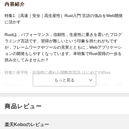
内容紹介
特集1 ［高速｜安全｜高生産性］Rust入門 言語の強みをWeb開発
に活かす
Rustは，パフォーマンス，信頼性，生産性に重きを置いたプログ
ラミング言語です。習得が難しいという印象を持たれがちです
が，フレームワークやツールの充実とともに，Webアプリケーシ
ョンの開発もしやすくなっています。本特集でRust習得の一歩を
踏み出してみませんか？
特集2 保守性・拡張性に優れた関数型言語 はじめてのElixir
本特集では，パターンマッチをサポートする関数型言語Elixirを取
り上げます。第1章〜第5章でElixirの基礎的な部分を網羅的に解説
し，最終章では前章までの知識を活用して実践可能なプロジェク
トの作成を行います。Elixirの魅力は，保守性や拡張性に優れた開
商品レビュー
発が可能であることです。本特集を読むことで，それらを実感し
てください。
楽天Koboのレビュー