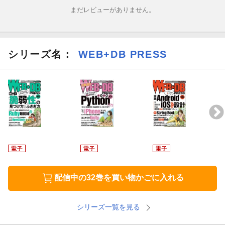
特集3 実装して学ぶHTTP/3 通信の高速化をいかに実現しているか
まだレビューがありません。
2022年6月6日，HTTP/3が正式勧告になりました。HTTP/2に存在
した数々の問題点が改善されています。なかでも通信の高速化
は，Web開発者にもユーザーにも大きなメリットをもたらす重要
シリーズ名：
WEB+DB PRESS
なポイントです。本特集ではHTTP/3サーバを実装することで，H
TTP/3がどのようなしくみで動作しているかを学びます。どうい
った情報がやり取りされているのか，どういう工夫により高速化
を実現しているのか，HTTP/2から進化した点をしっかりと理解で
きるはずです。
配信中の32巻を買い物かごに入れる
シリーズ一覧を見る