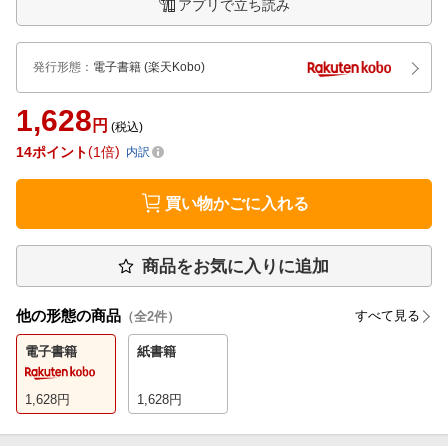
アプリで立ち読み
発行形態
：
電子書籍
(楽天Kobo)
1,628
円
(税込)
14
ポイント
1倍
内訳
買い物かごに入れる
商品をお気に入りに追加
他の形態の商品
すべて見る
（全
2
件）
電子書籍
紙書籍
1,628
円
1,628
円