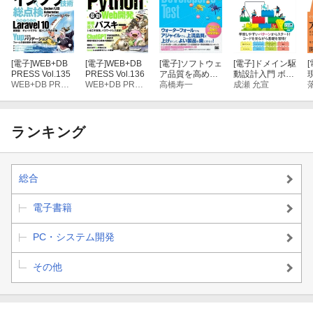
[電子]
WEB+DB
[電子]
WEB+DB
[電子]
ソフトウェ
[電子]
ドメイン駆
[
PRESS Vol.135
PRESS Vol.136
ア品質を高める
動設計入門 ボト
WEB+DB PRESS編集部編
WEB+DB PRESS編集部編
開発者テスト 改
高橋寿一
ムアップでわか
成瀬 允宣
訂版 アジャイル
る！ドメイン駆
時代の実践的・
動設計の基本
効率的でスムー
ズなテストのや
ランキング
り方
総合
電子書籍
PC・システム開発
その他