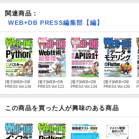
関連商品
：
WEB+DB PRESS編集部【編】
[電子]
WEB+DB
[電子]
WEB+DB
[電子]
WEB+DB
[電子]
WEB+DB
[
PRESS Vol.136
PRESS Vol.122
PRESS Vol.134
PRESS Vol.130
P
この商品を買った人が興味のある商品