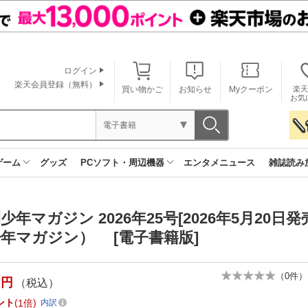
ログイン
楽天会員登録（無料）
買い物かご
お知らせ
Myクーポン
楽天
お気
電子書籍
ゲーム
グッズ
PCソフト・周辺機器
エンタメニュース
雑誌読み
少年マガジン 2026年25号[2026年5月20日
年マガジン） [電子書籍版]
（
0
件）
円
（税込）
ント
1倍
内訳