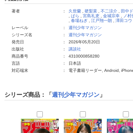
著者
：
久世蘭
,
硬梨菜
,
不二涼介
,
田中
,
ぱら
,
宮島礼吏
,
金城宗幸
,
ノ村
,
春場ねぎ
,
江戸翔一朗
,
澤田コウ
レーベル
：
週刊少年マガジン
シリーズ名
：
週刊少年マガジン
発売日
：
2026年05月20日
出版社
：
講談社
商品番号
：
4310000858280
言語
：
日本語
対応端末
：
電子書籍リーダー, Android, iPh
シリーズ商品：「
週刊少年マガジン
」