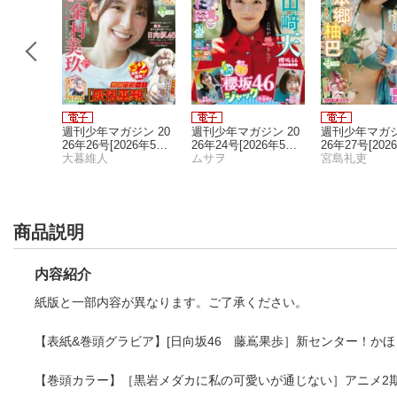
ヤングア
週刊少年マガジン 20
週刊少年マガジン 20
週刊少年マガジ
（2026
26年26号[2026年5月2
26年24号[2026年5月1
26年27号[202
ヤングアニマル編集部
7日発売]
大暮維人
3日発売]
ムサヲ
日発売]
宮島礼吏
商品説明
内容紹介
紙版と一部内容が異なります。ご了承ください。
【表紙&巻頭グラビア】[日向坂46 藤嶌果歩］新センター！か
【巻頭カラー】［黒岩メダカに私の可愛いが通じない］アニメ2