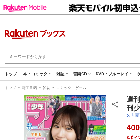
トップ
本・コミック
雑誌
音楽CD
DVD・ブルーレイ
現
トップ
>
電子書籍
>
雑誌
>
コミック・ゲーム
在
地
週刊
刊少
久世蘭
400
3
ポイ