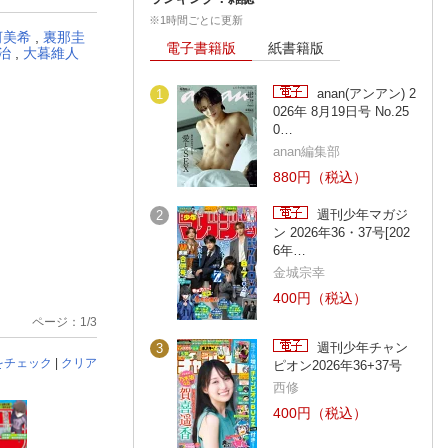
※1時間ごとに更新
河美希
,
裏那圭
電子書籍版
紙書籍版
治
,
大暮維人
anan(アンアン) 2
1
026年 8月19日号 No.25
0…
anan編集部
880円（税込）
週刊少年マガジ
2
ン 2026年36・37号[202
6年…
金城宗幸
400円（税込）
ページ：1/3
週刊少年チャン
3
をチェック
|
クリア
ピオン2026年36+37号
西修
400円（税込）