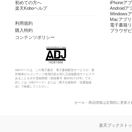
初めての方へ
iPhoneア
楽天Koboヘルプ
Android
Windows
Macアプリ
利用規約
電子書籍リ
購入特約
ブラウザビ
コンテンツポリシー
ABJマークは、この電子書店・電子書籍配信サービスが、著
作権者からコンテンツ使用許諾を得た正規版配信サービスで
あることを示す登録商標（登録番号 第6091713号）です。
詳しくは［ABJマーク］または［電子出版制作・流通協議
会］で検索してください。
セール・商品情報は定期的に更新さ
楽天ブックスト