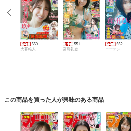
550
551
552
大暮維人
宮島礼吏
エーテン
この商品を買った人が興味のある商品