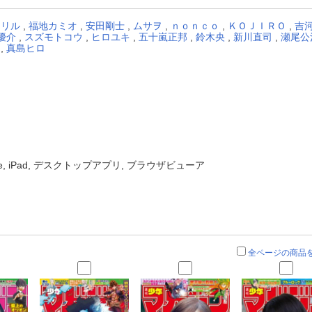
ドリル
,
福地カミオ
,
安田剛士
,
ムサヲ
,
ｎｏｎｃｏ
,
ＫＯＪＩＲＯ
,
吉
優介
,
スズモトコウ
,
ヒロユキ
,
五十嵐正邦
,
鈴木央
,
新川直司
,
瀬尾公
,
真島ヒロ
one, iPad, デスクトップアプリ, ブラウザビューア
全ページの商品