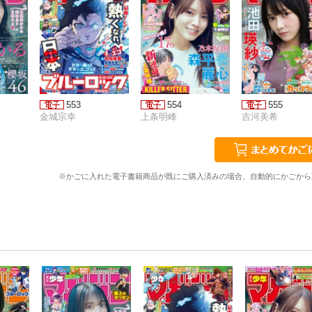
553
554
555
金城宗幸
上条明峰
吉河美希
※かごに入れた電子書籍商品が既にご購入済みの場合、自動的にかごから