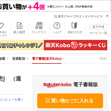
楽天グループのエンタメサービス
電子書籍
楽天市場
楽天Kobo
Kobo
購入履歴
ライブラリ
ヘルプ
初めての方
サービス一覧
本/ゲーム/CD/DVD
に入り
楽天ブックス
雑誌読み放題
楽天マガジン
放題
音楽配信
電子書籍(楽天Kobo)
R18+
音楽配信
楽天ミュージック
動画配信
楽天TV
発売] （週
動画配信ガイド
電子書籍版
Rakuten PLAY
無料テレビ
|
レビューを書く
Rチャンネル
買い物かごに入れる
チケット