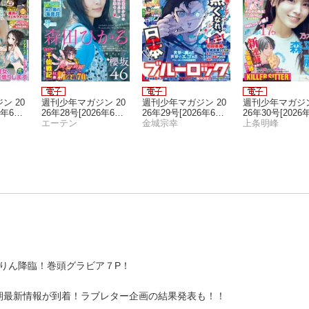
ン 20
週刊少年マガジン 20
週刊少年マガジン 20
週刊少年マガジン
6年6月3
26年28号[2026年6月1
26年29号[2026年6月1
26年30号[2026
0日発売]
エーテン
7日発売]
金城宗幸
4日発売]
上条明峰
ほりん降臨！巻頭グラビア７P！
期最新情報が到着！ラブレター企画の結果発表も！！