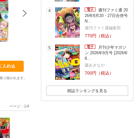
週刊ファミ通 20
4
26年8月20・27日合併号
N…
週刊ファミ通編集部
770円（税込）
556
557
558
月刊少年マガジ
5
柏木香乃
瀬尾公治
御手元
ン 2026年9月号 [2026年
8…
藤あきなか
700円（税込）
取り除かれます。
雑誌ランキングを見る
ページ：
1
/
4