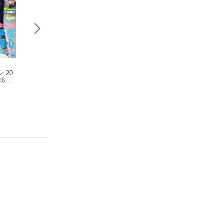
 20
週刊少年マガジン 20
週刊少年サンデー 20
ヤングジャンプ 20
年6月2
26年31号[2026年7月1
26年25号（2026年5月
No.25
日発売]
吉河美希
20日発売号）
ヤ