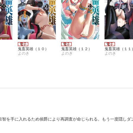
）
鬼畜英雄（１０）
鬼畜英雄（１２）
鬼畜英雄（１１
よのき
よのき
よのき
の叡智を手に入れるため侯爵により再調査が命じられる。もう一度隠しダ