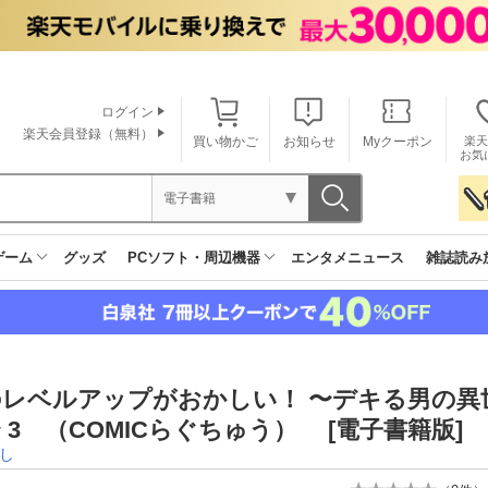
ログイン
楽天会員登録（無料）
買い物かご
お知らせ
Myクーポン
楽天
お気
電子書籍
ゲーム
グッズ
PCソフト・周辺機器
エンタメニュース
雑誌読み
のレベルアップがおかしい！ 〜デキる男の異
 3 （COMICらぐちゅう） [電子書籍版]
し