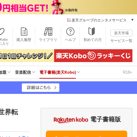
楽天グループのエンタメサービス
電子書籍
楽天市場
楽天Kobo
Kobo
購入履歴
ライブラリ
ヘルプ
初めての方
サービス一覧
本/ゲーム/CD/DVD
に入り
楽天ブックス
雑誌読み放題
楽天マガジン
放題
音楽配信
電子書籍(楽天Kobo)
R18+
音楽配信
楽天ミュージック
動画配信
楽天TV
動画配信ガイド
Rakuten PLAY
世界転
無料テレビ
電子書籍版
Rチャンネル
チケット