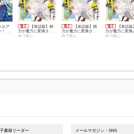
ベルア
【単話版】精
【単話版】精
【単話版
！ 〜
力が魔力に変換され
力が魔力に変換され
力が魔力に変換
世界転
る世界に転生しまし
みつあし
る世界に転生しまし
みつあし
る世界に転生し
みつあし
た（フルカラー）
た（フルカラー）
た（フルカラー
子書籍リーダー
メールマガジン・SNS