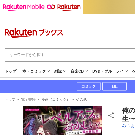
トップ
本・コミック
雑誌
音楽CD
DVD・ブルーレイ
現
トップ
>
電子書籍
>
漫画（コミック）
>
その他
在
地
俺
生〜
みつあ