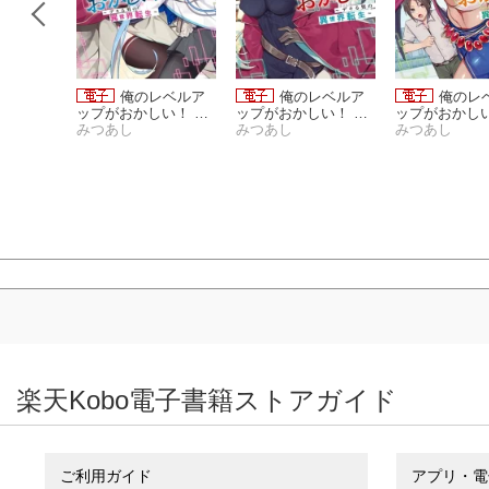
話版】俺
俺のレベルア
俺のレベルア
俺のレ
ップがお
ップがおかしい！ 〜
ップがおかしい！ 〜
ップがおかしい
デキる男
デキる男の異世界転
みつあし
デキる男の異世界転
みつあし
デキる男の異
みつあし
生〜（フ
生〜 2
生〜 1
生〜 4
楽天Kobo電子書籍ストアガイド
ご利用ガイド
アプリ・電