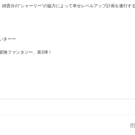
、姉貴分の“シャーリー”の協力によって幸せレベルアップ計画を遂行す
いきーー
冒険ファンタジー、第3弾！