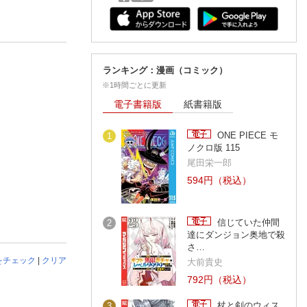
ランキング：漫画（コミック）
※1時間ごとに更新
電子書籍版
紙書籍版
ONE PIECE モ
1
ノクロ版 115
尾田栄一郎
594円（税込）
信じていた仲間
2
達にダンジョン奥地で殺
さ…
をチェック
|
クリア
大前貴史
792円（税込）
杖と剣のウィス
3