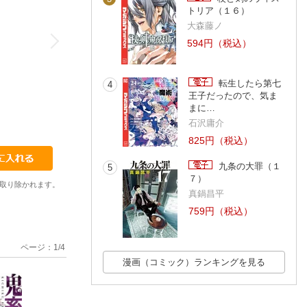
トリア（１６）
大森藤ノ
594円（税込）
転生したら第七
4
王子だったので、気ま
まに…
石沢庸介
825円（税込）
九条の大罪（１
5
７）
取り除かれます。
真鍋昌平
759円（税込）
ページ：
1
/
4
漫画（コミック）ランキングを見る