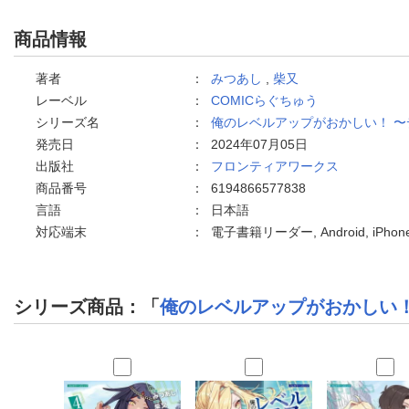
商品情報
著者
：
みつあし
,
柴又
レーベル
：
COMICらぐちゅう
シリーズ名
：
俺のレベルアップがおかしい！ 
発売日
：
2024年07月05日
出版社
：
フロンティアワークス
商品番号
：
6194866577838
言語
：
日本語
対応端末
：
電子書籍リーダー, Android, iPh
シリーズ商品：「
俺のレベルアップがおかしい！