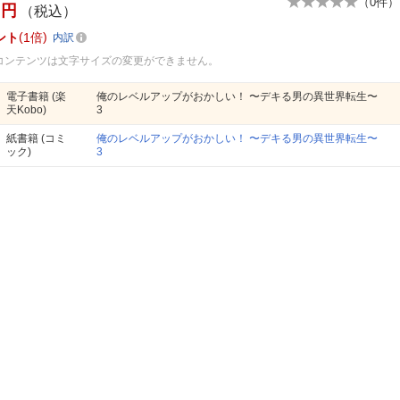
（
0
件）
円
（税込）
ント
1倍
内訳
コンテンツは文字サイズの変更ができません。
電子書籍
(楽
俺のレベルアップがおかしい！ 〜デキる男の異世界転生〜
天Kobo)
3
紙書籍
(コミ
俺のレベルアップがおかしい！ 〜デキる男の異世界転生〜
ック)
3