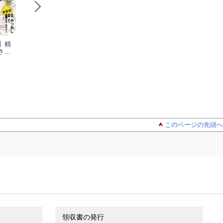
】精
【単話版】俺
【単話版】精
【単話版】
され
のレベルアップがお
力が魔力に変換され
力が魔力に変換さ
まし
かしい！ 〜デキる男
みつあし
る世界に転生しまし
みつあし
る世界に転生しま
みつあし
）
の異世界転生〜（フ
た（フルカラー）
た（フルカラー）
ルカラー）
このページの先頭へ
領収書の発行