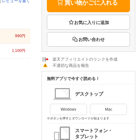
楽天チケット
|
レビューを書く
買い物かごに入れる
エンタメニュース
推し楽
990
円
お問い合わせ
1,100
円
楽天アフィリエイトのリンクを作成
不適切な商品を報告
無料アプリで今すぐ読める！
デスクトップ
Windows
Mac
※ボタンを押すとダウンロードが始まります
スマートフォン・
タブレット