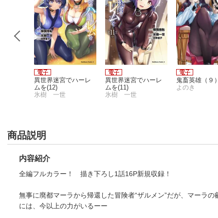
１４）
異世界迷宮でハーレ
異世界迷宮でハーレ
鬼畜英雄（９
ムを(12)
ムを(11)
よのき
氷樹 一世
氷樹 一世
商品説明
内容紹介
全編フルカラー！ 描き下ろし1話16P新規収録！
無事に廃都マーラから帰還した冒険者“ザルメン”だが、マーラ
には、今以上の力がいるーー