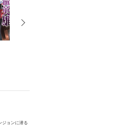
）
鬼畜英雄（８）
逆転異世界で嫁き遅
鬼畜英雄（１３）
よのき
れＳランク女冒険者
よのき
たちに迫られていま
亀ランッパ火
す 3
ンジョンに潜る