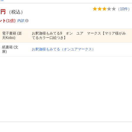
（
10
件）
円
（税込）
ント
1倍
内訳
電子書籍
(楽
お釈迦様もみてる9 オン ユア マークス【マリア様がみ
天Kobo)
てるカラー口絵つき】
紙書籍
(文
お釈迦様もみてる（オンユアマークス）
庫)