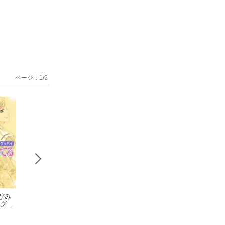
ページ：
1
/
9
がみ
マリア様がみ
マリア様がみ
マリア様が
 グッ
てる8 いとしき歳月
てる9 チェリーブロ
てる11 パラソ
（後編）
今野緒雪
ッサム
今野緒雪
さして
今野緒雪