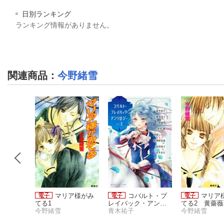
日別ランキング
ランキング情報がありません。
関連商品
：
今野緒雪
ア様がみ
マリア様がみ
コバルト・プ
マリア
てる1
レイバック・アンソ
てる2 黄薔
今野緒雪
ロジー ｐａｒｔ １
青木祐子
今野緒雪