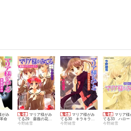
様がみ
マリア様がみ
マリア様がみ
マリア様
薇革命
てる29 薔薇の花か
てる30 キラキラま
てる33 ハロー
んむり
今野緒雪
わる
今野緒雪
バイ
今野緒雪