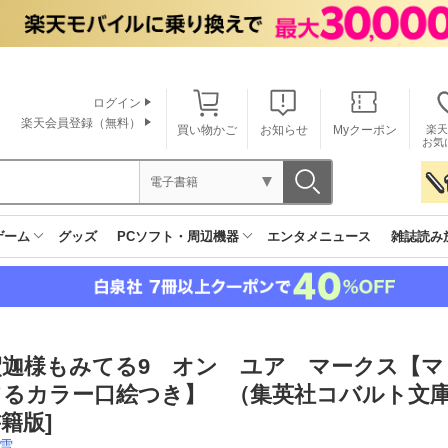
ログイン
楽天会員登録（無料）
買い物かご
お知らせ
Myクーポン
楽天
お気
電子書籍
ゲーム
グッズ
PCソフト・周辺機器
エンタメニュース
雑誌読み
釈迦様もみてる9 オン ユア マークス【マ
てるカラー口絵つき】 （集英社コバルト文庫
籍版]
雪