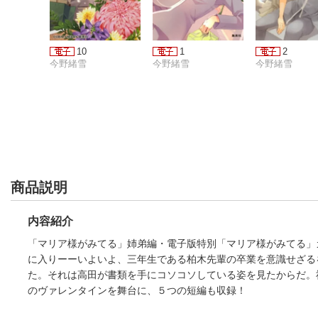
10
1
2
今野緒雪
今野緒雪
今野緒雪
商品説明
内容紹介
「マリア様がみてる」姉弟編・電子版特別「マリア様がみてる」
に入りーーいよいよ、三年生である柏木先輩の卒業を意識せざる
た。それは高田が書類を手にコソコソしている姿を見たからだ。
のヴァレンタインを舞台に、５つの短編も収録！