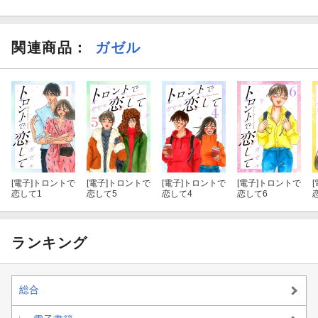
関連商品
：
ガゼル
[電子]
トロントで
[電子]
トロントで
[電子]
トロントで
[電子]
トロントで
[
恋して1
恋して5
恋して4
恋して6
ランキング
総合