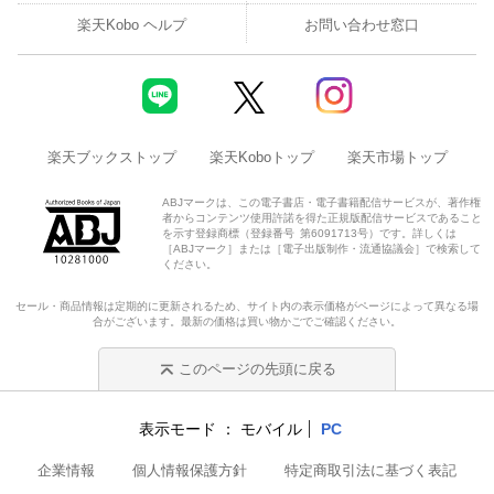
楽天Kobo ヘルプ
お問い合わせ窓口
楽天ブックストップ
楽天Koboトップ
楽天市場トップ
ABJマークは、この電子書店・電子書籍配信サービスが、著作権
者からコンテンツ使用許諾を得た正規版配信サービスであること
を示す登録商標（登録番号 第6091713号）です。詳しくは
［ABJマーク］または［電子出版制作・流通協議会］で検索して
ください。
セール・商品情報は定期的に更新されるため、サイト内の表示価格がページによって異なる場
合がございます。最新の価格は買い物かごでご確認ください。
このページの先頭に戻る
表示モード
モバイル
PC
企業情報
個人情報保護方針
特定商取引法に基づく表記