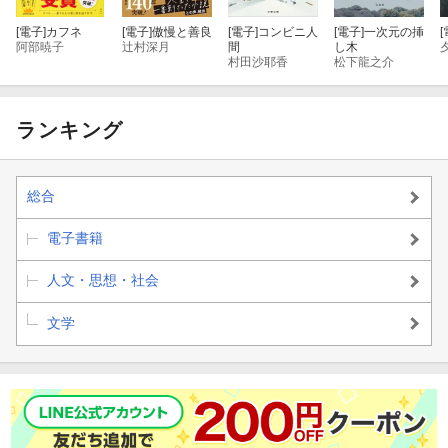
[電子]
カフネ
[電子]
傲慢と善良
[電子]
コンビニ人
[電子]
一次元の挿
[
阿部暁子
辻村深月
間
し木
村田沙耶香
松下龍之介
ランキング
総合
電子書籍
人文・思想・社会
文学