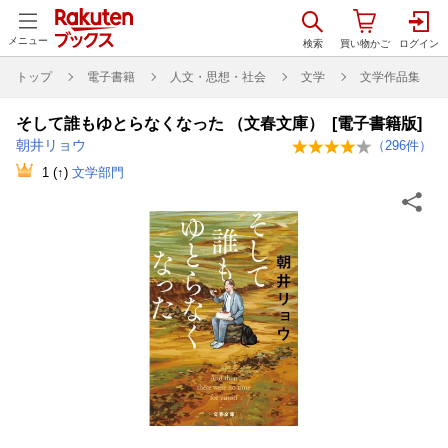
メニュー
トップ
電子書籍
人文・思想・社会
文学
文学作品集
そして誰もゆとらなくなった （文春文庫） [電子書籍版]
朝井リョウ
（
296
件）
1
(↑)
文学部門