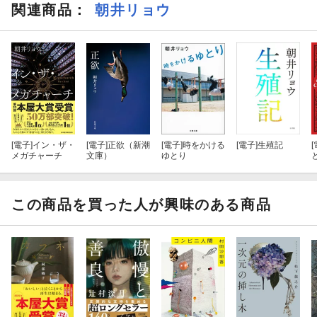
関連商品
：
朝井リョウ
[電子]
イン・ザ・
[電子]
正欲（新潮
[電子]
時をかける
[電子]
生殖記
[
メガチャーチ
文庫）
ゆとり
この商品を買った人が興味のある商品