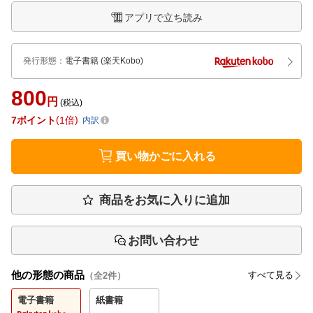
アプリで立ち読み
発行形態
：
電子書籍
(楽天Kobo)
800
円
(税込)
7
ポイント
1倍
内訳
買い物かごに入れる
商品をお気に入りに追加
お問い合わせ
他の形態の商品
すべて見る
（全
2
件）
電子書籍
紙書籍