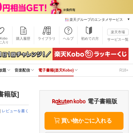
楽天グループのエンタメサービス
電子書籍
楽天市場
楽天Kobo
Kobo
購入履歴
ライブラリ
ヘルプ
初めての方
サービス一覧
本/ゲーム/CD/DVD
に入り
楽天ブックス
雑誌読み放題
楽天マガジン
放題
音楽配信
電子書籍(楽天Kobo)
R18+
音楽配信
楽天ミュージック
動画配信
楽天TV
書籍版]
動画配信ガイド
電子書籍版
Rakuten PLAY
|
レビューを書く
無料テレビ
Rチャンネル
買い物かごに入れる
チケット