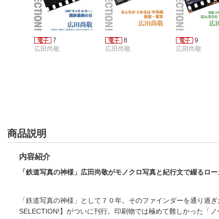
7
8
9
広田尚敬
広田尚敬
広田尚敬
商品説明
内容紹介
「鉄道写真の神様」広田尚敬がモノクロ写真と紀行文で綴るロー
「鉄道写真の神様」として７０年。そのファインダーを通り過ぎた
SELECTION!】がついに刊行。印刷物では極めて難しかっ