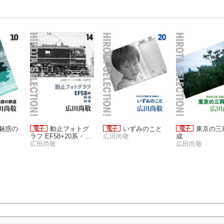
 魅惑の
動止フォトグ
いずみのこと
東京の三
ラフ EF58+20系・14
広田尚敬
成
系
広田尚敬
広田尚敬