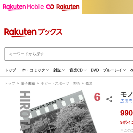
トップ
本・コミック
雑誌
音楽CD
DVD・ブルーレイ
現
トップ
>
電子書籍
>
ホビー・スポーツ・美術
>
鉄道
在
地
モノ
広田尚
990
9
ポイ
※この