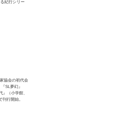
綴る紀行シリー
真家協会の初代会
『SL夢幻』
時代』（小学館、
籍で刊行開始。