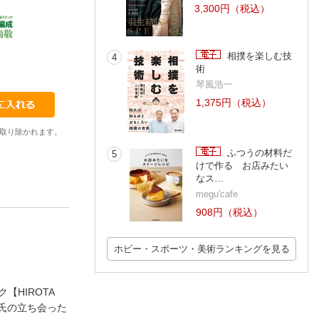
3,300円（税込）
相撲を楽しむ技
4
13
14
15
術
広田尚敬
広田尚敬
広田尚敬
琴風浩一
1,375円（税込）
取り除かれます。
ふつうの材料だ
5
けで作る お店みたい
なス…
megu'cafe
908円（税込）
ホビー・スポーツ・美術ランキングを見る
HIROTA
、氏の立ち会った