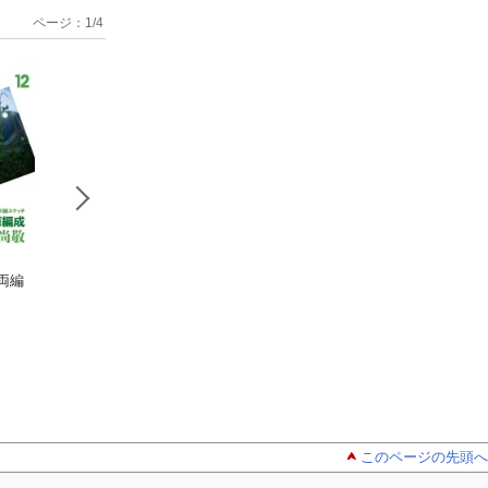
ページ：
1
/
4
両編
国鉄最期の輝
祇園、三条、
動止フォト
き 東北本線 列島縦断
平面クロス はんなり
ラフ クモユニク
広田尚敬
と 京都市電
広田尚敬
キニも
広田尚敬
このページの先頭へ