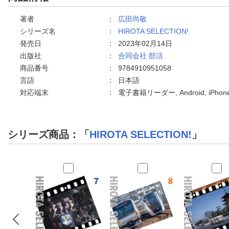
著者
：
広田尚敬
シリーズ名
：
HIROTA SELECTION!
発売日
：
2023年02月14日
出版社
：
合同会社 部活
商品番号
：
9784910951058
言語
：
日本語
対応端末
：
電子書籍リーダー, Android, iPh
シリーズ商品：「
HIROTA SELECTION!
」