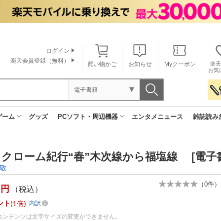
ログイン
楽天会員登録（無料）
買い物かご
お知らせ
Myクーポン
楽天
お気
電子書籍
ゲーム
グッズ
PCソフト・周辺機器
エンタメニュース
雑誌読み
クローム紀行“春”木次線から福塩線 [電子
敬
（
0
件）
円
（税込）
ント
1倍
内訳
コンテンツは文字サイズの変更ができません。