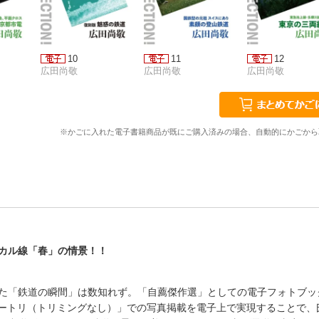
10
11
12
広田尚敬
広田尚敬
広田尚敬
※かごに入れた電子書籍商品が既にご購入済みの場合、自動的にかごから
カル線「春」の情景！！
「鉄道の瞬間」は数知れず。「自薦傑作選」としての電子フォトブック【
た「ノートリ（トリミングなし）」での写真掲載を電子上で実現することで