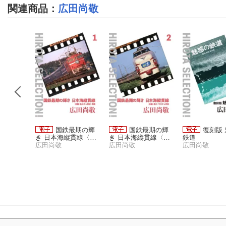
関連商品
：
広田尚敬
フォトグ
国鉄最期の輝
国鉄最期の輝
復刻版
き 日本海縦貫線〈前
き 日本海縦貫線〈後
鉄道
編〉
広田尚敬
編〉
広田尚敬
広田尚敬