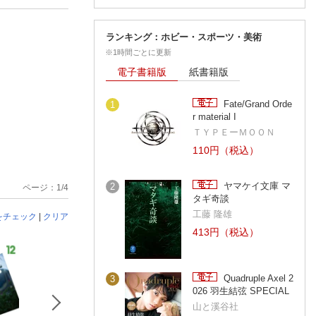
ランキング：ホビー・スポーツ・美術
※1時間ごとに更新
電子書籍版
紙書籍版
Fate/Grand Orde
1
r material I
ＴＹＰＥーＭＯＯＮ
110円（税込）
ヤマケイ文庫 マ
2
ページ：1/4
タギ奇談
工藤 隆雄
をチェック
|
クリア
413円（税込）
Quadruple Axel 2
3
026 羽生結弦 SPECIAL
山と溪谷社