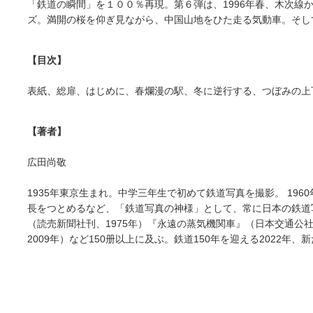
「鉄道の瞬間」を１００％再現。第６弾は、1996年春、木次
ズ。満開の桜を仰ぎ見ながら、中国山地をひた走る気動車。そし
【目次】
表紙、総扉、はじめに、春爛漫の駅、冬に逆行する、つぼみの上
【著者】
広田尚敬
1935年東京生まれ。中学三年生で初めて鉄道写真を撮影。 19
長をつとめるなど、「鉄道写真の神様」として、常に日本の鉄道写
（読売新聞社刊、1975年）『永遠の蒸気機関車』（日本交通公社、
2009年）など150册以上に及ぶ。鉄道150年を迎える2022年、