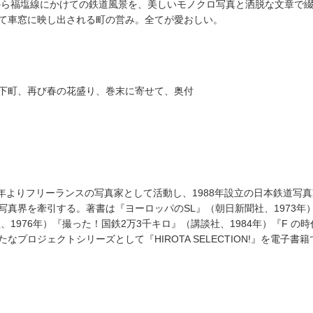
線から福塩線にかけての鉄道風景を、美しいモノクロ写真と洒脱な文章で
て車窓に映し出される町の営み。全てが愛おしい。
下町、再び春の花盛り、巻末に寄せて、奥付
60年よりフリーランスの写真家として活動し、1988年設立の日本鉄道写
真界を牽引する。著書は『ヨーロッパのSL』（朝日新聞社、1973年）
1976年）『撮った！国鉄2万3千キロ』（講談社、1984年）『F の
新たなプロジェクトシリーズとして『HIROTA SELECTION!』を電子書