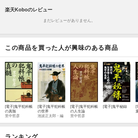
楽天Koboのレビュー
まだレビューがありません。
この商品を買った人が興味のある商品
[電子]
鬼平犯科帳
[電子]
鬼平犯科帳
[電子]
鬼平犯科帳
[電子]
鬼平秘録
[
の真髄
の世界
の人生論
里中哲彦
池波正太郎・編
里中哲彦
ランキング