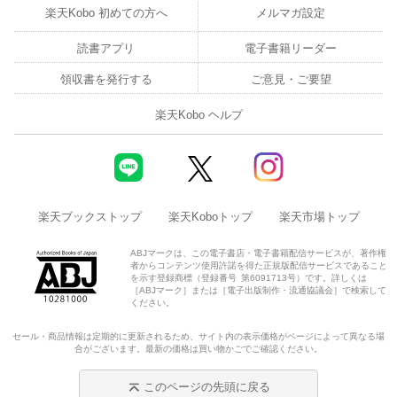
楽天Kobo 初めての方へ
メルマガ設定
読書アプリ
電子書籍リーダー
領収書を発行する
ご意見・ご要望
楽天Kobo ヘルプ
楽天ブックストップ
楽天Koboトップ
楽天市場トップ
ABJマークは、この電子書店・電子書籍配信サービスが、著作権
者からコンテンツ使用許諾を得た正規版配信サービスであること
を示す登録商標（登録番号 第6091713号）です。詳しくは
［ABJマーク］または［電子出版制作・流通協議会］で検索して
ください。
セール・商品情報は定期的に更新されるため、サイト内の表示価格がページによって異なる場
合がございます。最新の価格は買い物かごでご確認ください。
このページの先頭に戻る