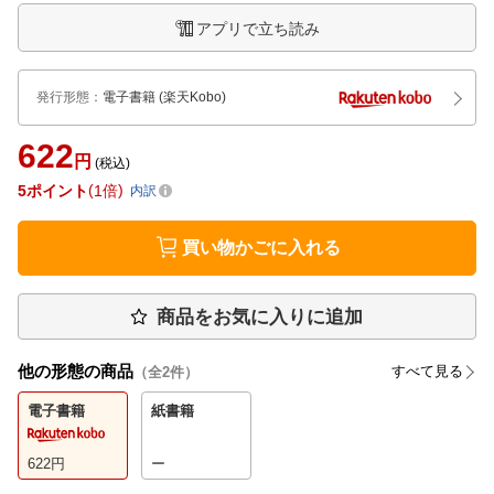
アプリで立ち読み
発行形態
：
電子書籍
(楽天Kobo)
622
円
(税込)
5
ポイント
1倍
内訳
買い物かごに入れる
商品をお気に入りに追加
他の形態の商品
すべて見る
（全
2
件）
電子書籍
紙書籍
622
円
ー