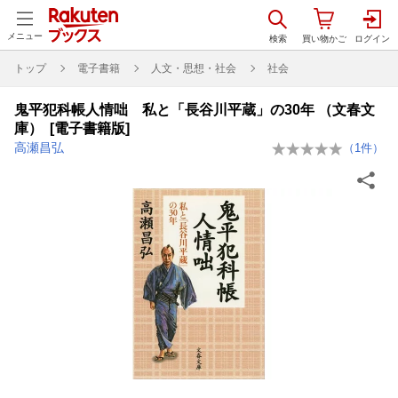
メニュー
トップ
電子書籍
人文・思想・社会
社会
鬼平犯科帳人情咄 私と「長谷川平蔵」の30年 （文春文
庫） [電子書籍版]
高瀬昌弘
（
1
件）