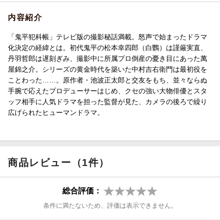
内容紹介
「鬼平犯科帳」テレビ版の撮影秘話満載。怒声で始まったドラマ
化決定の経緯とは。初代鬼平の松本幸四郎（白鸚）は謹厳実直、
丹羽哲郎は遅刻ぎみ、撮影中に所属プロ倒産の憂き目にあった萬
屋錦之介。シリーズの黄金時代を築いた中村吉右衛門は最初役を
ことわった……。原作者・池波正太郎と交友をもち、並々ならぬ
手腕で応えたプロデューサーはじめ、クセの強い大物俳優とスタ
ッフ相手に人気ドラマを担った監督が見た、カメラの後ろで繰り
広げられたヒューマンドラマ。
商品レビュー（1件）
総合評価：
条件に満たないため、評価は表示できません。