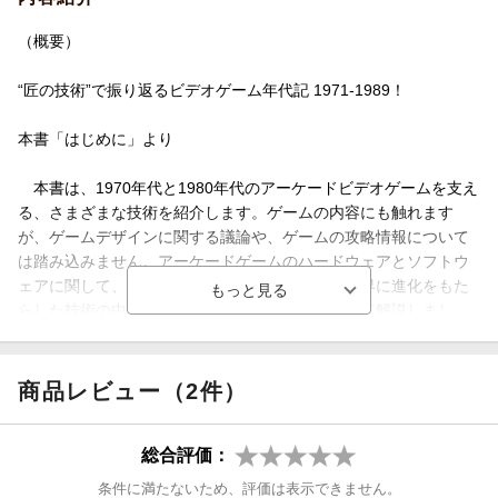
（概要）
“匠の技術”で振り返るビデオゲーム年代記 1971-1989！
本書「はじめに」より
本書は、1970年代と1980年代のアーケードビデオゲームを支え
る、さまざまな技術を紹介します。ゲームの内容にも触れます
が、ゲームデザインに関する議論や、ゲームの攻略情報について
は踏み込みません。アーケードゲームのハードウェアとソフトウ
ェアに関して、仕組みが面白い技術、ゲームの世界に進化をもた
らした技術の中から、いくつかを選んで取り上げて解説しまし
た。そして、その技術を使っているゲームを紹介しています。
人気やプレイヤー評価ではなく技術面から掲載作品を絞り込ん
商品レビュー（2件）
だため、やや通好みのゲームも掲載することになり、意外なゲー
ムのラインナップになっているかもしれません。どんな時代背景
総合評価：
が各ゲームを生んだのかイメージしやすいように、発売年ごとに
ゲームを紹介し、さらにその年に起こったできごとも掲載しまし
条件に満たないため、評価は表示できません。