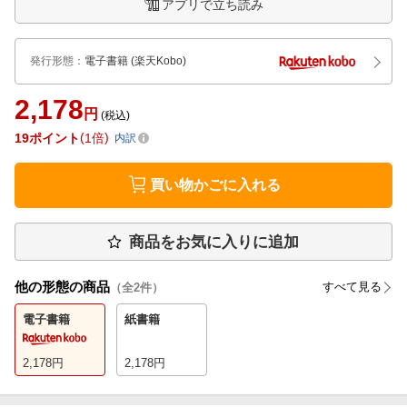
アプリで立ち読み
発行形態
：
電子書籍
(楽天Kobo)
2,178
円
(税込)
19
ポイント
1倍
内訳
買い物かごに入れる
商品をお気に入りに追加
他の形態の商品
すべて見る
（全
2
件）
電子書籍
紙書籍
2,178
円
2,178
円