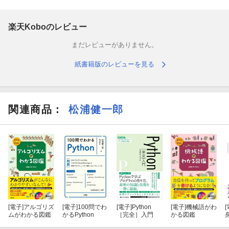
た。
博物館に鉄道車両や飛行機などを見に行くとき、背景知識がな
楽天Koboのレビュー
くても楽しむことができますが、内部の構造や鍵となる技術につ
まだレビューがありません。
いて知っていれば、もっと楽しめます。本書を読んでからゲーム
を遊んだときに、「なるほど、この仕組みだから、こんな遊びが
紙書籍版のレビューを見る
生まれるのか！」という発見をしていただけたら幸いです。（中
略）
本書が、レトロゲーム、そして全てのゲームをより楽しむきっ
関連商品
：
松浦健一郎
かけになることを願っています。
（こんな方におすすめ）
・レトロゲームを鑑賞の対象とする若いライトユーザーから古の
技術を懐かしがりたいオールドゲーマーまで
（目次）
[電子]
アルゴリズ
[電子]
100問でわ
[電子]
Python
[電子]
機械語がわ
[
ムがわかる図鑑
かるPython
［完全］入門
かる図鑑
第1部 “侵略者”が街にやってきた（1971-1978）