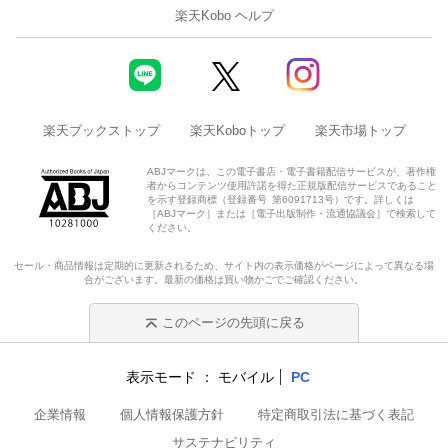
楽天Kobo ヘルプ
1983年「ゼビウス」立体感と浮遊要塞を実現するグラフィッ
クスの技術
1983年「リブルラブル」新感覚のゲームを支える少し変わっ
た塗りつぶしの技術
楽天ブックストップ
楽天Koboトップ
楽天市場トップ
1984年「マーブルマッドネス」起伏に満ちた世界を描き出す
ABJマークは、この電子書店・電子書籍配信サービスが、著作権
レイトレーシングの技術
者からコンテンツ使用許諾を得た正規版配信サービスであること
を示す登録商標（登録番号 第6091713号）です。詳しくは
［ABJマーク］または［電子出版制作・流通協議会］で検索して
第3部 リアルな“体感”を支えた技術（1985-1989）
ください。
セール・商品情報は定期的に更新されるため、サイト内の表示価格がページによって異なる場
1985年「ハングオン」「スペースハリアー」体感ゲームを支
合がございます。最新の価格は買い物かごでご確認ください。
える進化したスプライトの技術
このページの先頭に戻る
1985年「タイムギャル」レーザーディスクの映像をゲームに
融合させる技術
表示モード
モバイル
PC
1986年「ダライアス」難攻不落のゲームを攻略する連射の技
企業情報
個人情報保護方針
特定商取引法に基づく表記
術
サステナビリティ