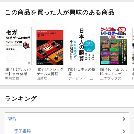
1971年「コンピュータスペース」キャラクターの形を作り出
この商品を買った人が興味のある商品
すダイオードマトリックスの技術
1972年「ポン」プレイヤーの操作を画面に反映させる電子回
路の技術
1973年「サッカー」黎明期の日本製ビデオゲームを支えた
「ポン」の技術
1974年「スピードレース」臨場感を盛り上げるハンドルとペ
[電子]
【フルカラ
[電子]
クラシック
[電子]
日本人の勝
[電子]
ゲームラボ
[
ダルの技術
ー】セガ 体感ゲ
ゲーム大博覧会
算
印のレトロゲー
ームの時代 198
黒川文雄
1972-1985
山崎功
デービッド・アトキンソン
ム語り［全集］
三才ブックス
5-1990
【合本】4冊セ
1975年「ガンファイト」ついにアーケードゲームに投入され
ット
たCPUの技術
ランキング
1976年「ブレイクアウト」一人で遊べるポンを支えたRAMの
技術
総合
1977年「スペースウォーズ」精細な宇宙空間を描くベクター
電子書籍
スキャンの技術