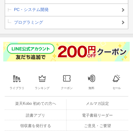
PC・システム開発
1978年「スペースインベーダー」処理速度の遅さを逆手にと
る技術
プログラミング
第2部 画面を飛び回る“妖精”たちの物語（1979-1984）
1979年「ギャラクシアン」数々の名作ゲームを生み出すスプ
ライトとタイルマップの技術
1980年「パックマン」単純なロジックで知能を感じさせる技
術
1981年「ギャラガ」スピード感あふれる動きを支えるマルチ
CPUの技術
ライブラリ
ランキング
クーポン
無料
セール
1981年「クイックス」ユニークなゲーム性を実現する塗りつ
楽天Kobo 初めての方へ
メルマガ設定
ぶしの技術
読書アプリ
電子書籍リーダー
1982年「ポールポジション」サーキットを再現するラスター
領収書を発行する
ご意見・ご要望
スクロールの技術