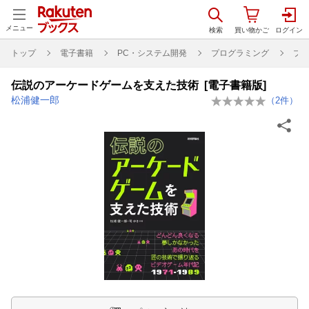
メニュー
トップ
電子書籍
PC・システム開発
プログラミング
プ
伝説のアーケードゲームを支えた技術 [電子書籍版]
松浦健一郎
（
2
件）