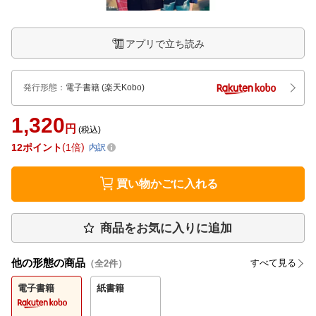
アプリで立ち読み
発行形態
：
電子書籍
(楽天Kobo)
1,320
円
(税込)
12
ポイント
1倍
内訳
買い物かごに入れる
商品をお気に入りに追加
他の形態の商品
すべて見る
（全
2
件）
電子書籍
紙書籍