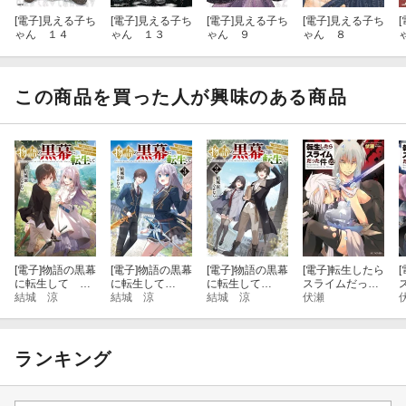
[電子]
見える子ち
[電子]
見える子ち
[電子]
見える子ち
[電子]
見える子ち
[
ゃん １４
ゃん １３
ゃん ９
ゃん ８
この商品を買った人が興味のある商品
[電子]
物語の黒幕
[電子]
物語の黒幕
[電子]
物語の黒幕
[電子]
転生したら
[
に転生して 〜
に転生して
に転生して
スライムだった
進化する魔剣と
結城 涼
３ 〜進化する
結城 涼
２ 〜進化する
結城 涼
件 22
伏瀬
件
ゲーム知識です
魔剣とゲーム知
魔剣とゲーム知
べてをねじ伏せ
識ですべてをね
識ですべてをね
る〜
じ伏せる〜【電
じ伏せる〜【電
子特別版】
子特別版】
ランキング