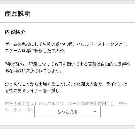
商品説明
内容紹介
ゲームの悪役にして生粋の嫌われ者、ハロルド・ストークスとし
てゲーム世界に転移した主人公。
3年が経ち、13歳になっても口を衝いて出る言葉は自動的に傲岸不
遜な口調に変換されてしまう。
ひょんなことから出場することになった闘技大会で、ライバルた
る後の勇者ライナーを一蹴し、
確たる実力を示したハロルドは、ゲームの歴史を前倒しし、聖王
騎士団の一員となった。
予定を前倒ししただけ……しかし、ハロルドの思惑と裏腹に事態
は着々と進行していくのだった……。