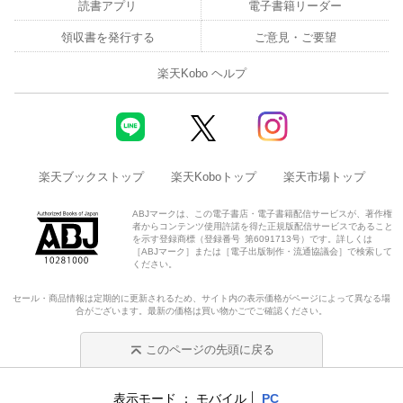
読書アプリ
電子書籍リーダー
領収書を発行する
ご意見・ご要望
楽天Kobo ヘルプ
楽天ブックストップ
楽天Koboトップ
楽天市場トップ
ABJマークは、この電子書店・電子書籍配信サービスが、著作権
者からコンテンツ使用許諾を得た正規版配信サービスであること
を示す登録商標（登録番号 第6091713号）です。詳しくは
［ABJマーク］または［電子出版制作・流通協議会］で検索して
ください。
セール・商品情報は定期的に更新されるため、サイト内の表示価格がページによって異なる場
合がございます。最新の価格は買い物かごでご確認ください。
このページの先頭に戻る
表示モード
モバイル
PC