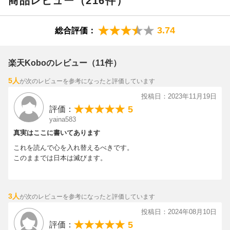
商品レビュー（216件）
や政治家に至るまで深く浸透した。つまり、国民全体が財務省に
3.74
総合評価：
洗脳されてしまったのだ！（本文より）〜
楽天Koboのレビュー（11件）
5人
が次のレビューを参考になったと評価しています
投稿日：2023年11月19日
5
評価：
yaina583
真実はここに書いてあります
これを読んで心を入れ替えるべきです。
このままでは日本は滅びます。
3人
が次のレビューを参考になったと評価しています
投稿日：2024年08月10日
5
評価：