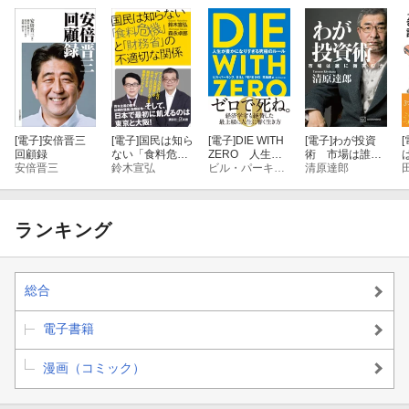
[電子]
安倍晋三
[電子]
国民は知ら
[電子]
DIE WITH
[電子]
わが投資
[
回顧録
ない「食料危
ZERO 人生が
術 市場は誰に
安倍晋三
機」と「財務
鈴木宣弘
豊かになりすぎ
ビル・パーキンス
微笑むか
清原達郎
省」の不適切な
る究極のルール
関係
ランキング
総合
電子書籍
漫画（コミック）