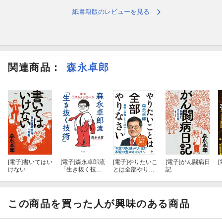
紙書籍版のレビューを見る
関連商品
：
森永卓郎
[電子]
書いてはい
[電子]
森永卓郎流
[電子]
やりたいこ
[電子]
がん闘病日
[
けない
「生き抜く技
とは全部やりな
記
術」 ３１のラ
さい
ストメッセージ
この商品を買った人が興味のある商品