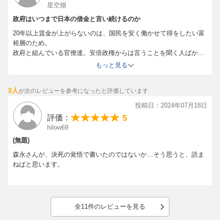
星空畑
政府はいつまで日本の借金と言い続けるのか
20年以上賃金が上がらないのは、国民を安く働かせて得をしたい富
裕層のため。
政府と組んでいる官僚達。安倍政権からは言うことを聞く人ばかり
を官僚にして。
もっと見る
増税しても税収の内訳は国民に説明もせず、社会保障とか耳障りの
いい言葉ばかりを並べる政府。
3人
が次のレビューを参考になったと評価しています
そろそろ、本気で国民のことを考えてくれている政治家を選ばない
と。
投稿日：2024年07月18日
今政府が恐れているのは国民が選挙に関心をもち、投票率が上がる
5
評価：
こと。組織票で当選している現政権は、これからも必死でメディア
hilow69
コントロールして選挙期間に芸能人のゴシップネタを垂れ流すでし
(無題)
ょう。騙されてばかりじゃいられませんね。
森永卓郎さんありがとうございます！
森永さんが、決死の覚悟で書いたのではないか…そう思うと、読ま
ねばと思います。
全11件のレビューを見る