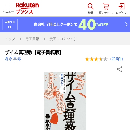
メニュー
トップ
電子書籍
漫画（コミック）
ザイム真理教 [電子書籍版]
森永卓郎
（
216
件）