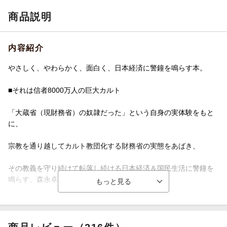
商品説明
内容紹介
やさしく、やわらかく、面白く、日本経済に警鐘を鳴らす本。
■それは信者8000万人の巨大カルト
「大蔵省（現財務省）の奴隷だった」という自身の実体験をもと
に、
宗教を通り越してカルト教団化する財務省の実態をあばき、
その教義を守り続けて転落し続ける日本経済＆国民生活に警鐘を
鳴らす、森永卓郎による警世の書。
〜旧大蔵省時代を含めて、財務省が40年間布教を続けて
きた「財政均衡主義」という教義は、国民やマスメディア