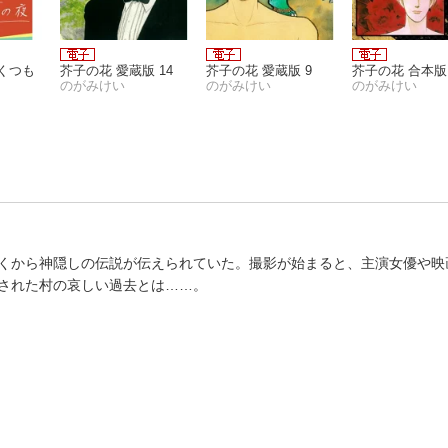
くつも
芥子の花 愛蔵版 14
芥子の花 愛蔵版 9
芥子の花 合本版 
のがみけい
のがみけい
のがみけい
くから神隠しの伝説が伝えられていた。撮影が始まると、主演女優や映
された村の哀しい過去とは……。