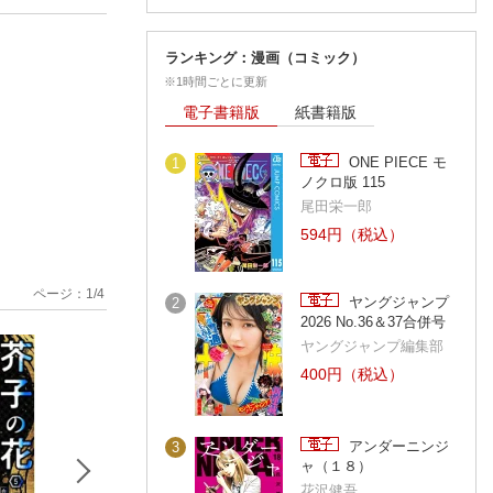
ランキング：漫画（コミック）
※1時間ごとに更新
電子書籍版
紙書籍版
ONE PIECE モ
1
ノクロ版 115
尾田栄一郎
594円（税込）
ページ：
1
/
4
ヤングジャンプ
2
2026 No.36＆37合併号
ヤングジャンプ編集部
400円（税込）
アンダーニンジ
3
ャ（１８）
花沢健吾