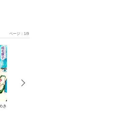
ページ：
1
/
9
めき
霊感体験レポ
死への終幕
浄霊奇譚 
ート
成毛厚子
田家の受難】2 合
成毛厚子
成毛厚子