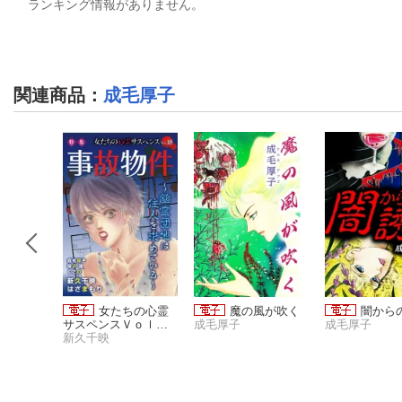
ランキング情報がありません。
関連商品
：
成毛厚子
ちの事件
女たちの心霊
魔の風が吹く
闇から
１１ 恐
サスペンスＶｏｌ．
成毛厚子
成毛厚子
１８〜事故物件ー幽
新久千映
霊団地は住人を求め
ているー〜