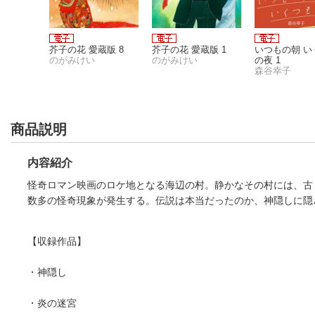
ンチタイ
芥子の花 愛蔵版 8
芥子の花 愛蔵版 1
いつもの朝 い
のがみけい
のがみけい
の夜 1
森谷幸子
商品説明
内容紹介
怪奇ロマン映画のロケ地となる海辺の村。静かなその村には、古
数多の怪奇現象が発生する。伝説は本当だったのか、神隠しに隠
【収録作品】
・神隠し
・炎の迷宮