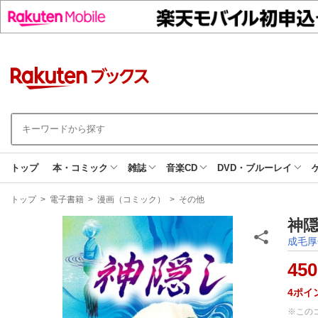
トップ
本・コミック
雑誌
音楽CD
DVD・ブルーレイ
現
トップ
>
電子書籍
>
漫画（コミック）
>
その他
在
地
神隠
成毛厚
450
4
ポイ
※この