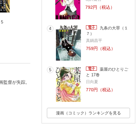
792円（税込）
5
女主人のランチタイ
女主人のランチタイ
女主人のランチタ
ム 7
ム 6
ム 4
九条の大罪（１
4
森谷幸子
森谷幸子
森谷幸子
７）
真鍋昌平
759円（税込）
薬屋のひとりご
5
と 17巻
日向夏
画監督が失踪。
770円（税込）
漫画（コミック）ランキングを見る