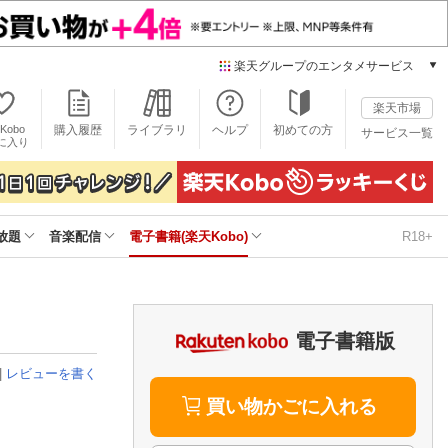
楽天グループのエンタメサービス
電子書籍
楽天市場
楽天Kobo
Kobo
購入履歴
ライブラリ
ヘルプ
初めての方
サービス一覧
本/ゲーム/CD/DVD
に入り
楽天ブックス
雑誌読み放題
楽天マガジン
放題
音楽配信
電子書籍(楽天Kobo)
R18+
音楽配信
楽天ミュージック
動画配信
楽天TV
動画配信ガイド
電子書籍版
Rakuten PLAY
|
レビューを書く
無料テレビ
Rチャンネル
買い物かごに入れる
チケット