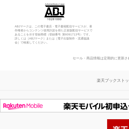
ABJマークは、この電子書店・電子書籍配信サービスが、著
作権者からコンテンツ使用許諾を得た正規版配信サービスで
あることを示す登録商標（登録番号 第6091713号）です。
詳しくは［ABJマーク］または［電子出版制作・流通協議
会］で検索してください。
セール・商品情報は定期的に更新さ
楽天ブックスト