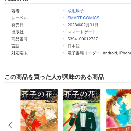
著者
：
成毛厚子
レーベル
：
SMART COMICS
発売日
：
2023年02月01日
出版社
：
スマートゲート
商品番号
：
5394100012737
言語
：
日本語
対応端末
：
電子書籍リーダー, Android, iPh
この商品を買った人が興味のある商品