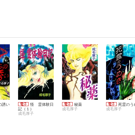
の誘い
怪 霊体験日
秘薬
死霊のう
記（１）
成毛厚子
成毛厚子
成毛厚子