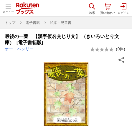
メニュー
トップ
電子書籍
絵本・児童書
最後の一葉 【漢字仮名交じり文】 （きいろいとり文
庫） [電子書籍版]
オー・ヘンリー
（
0
件）