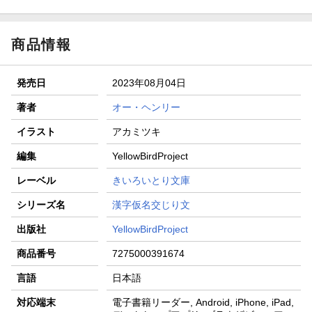
商品情報
発売日
2023年08月04日
著者
オー・ヘンリー
イラスト
アカミツキ
編集
YellowBirdProject
レーベル
きいろいとり文庫
シリーズ名
漢字仮名交じり文
出版社
YellowBirdProject
商品番号
7275000391674
言語
日本語
対応端末
電子書籍リーダー, Android, iPhone, iPad,