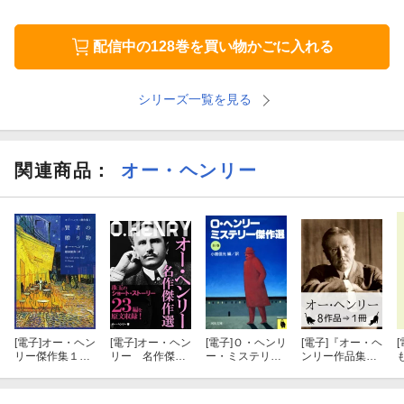
配信中の128巻を買い物かごに入れる
シリーズ一覧を見る
関連商品
：
オー・ヘンリー
[電子]
オー・ヘン
[電子]
オー・ヘン
[電子]
Ｏ・ヘンリ
[電子]
『オー・ヘ
[
リー傑作集１
リー 名作傑作
ー・ミステリー
ンリー作品集・
賢者の贈り物
選
傑作選
8作品⇒1冊』