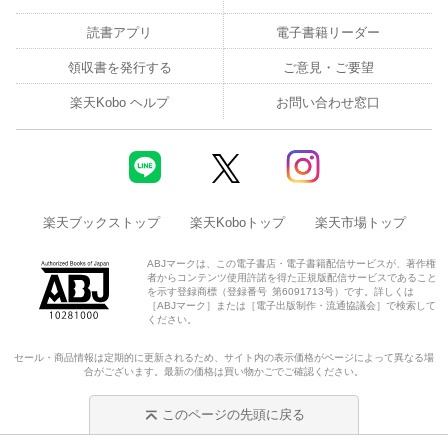
読書アプリ
電子書籍リーダー
領収書を発行する
ご意見・ご要望
楽天Kobo ヘルプ
お問い合わせ窓口
楽天ブックストップ
楽天Koboトップ
楽天市場トップ
ABJマークは、この電子書店・電子書籍配信サービスが、著作権
者からコンテンツ使用許諾を得た正規版配信サービスであること
を示す登録商標（登録番号 第6091713号）です。詳しくは
［ABJマーク］または［電子出版制作・流通協議会］で検索して
ください。
セール・商品情報は定期的に更新されるため、サイト内の表示価格がページによって異なる場
合がございます。最新の価格は買い物かごでご確認ください。
このページの先頭に戻る