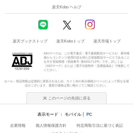
楽天Kobo ヘルプ
楽天ブックストップ
楽天Koboトップ
楽天市場トップ
ABJマークは、この電子書店・電子書籍配信サービスが、著作権
者からコンテンツ使用許諾を得た正規版配信サービスであること
を示す登録商標（登録番号 第6091713号）です。詳しくは
［ABJマーク］または［電子出版制作・流通協議会］で検索して
ください。
セール・商品情報は定期的に更新されるため、サイト内の表示価格がページによって異なる場
合がございます。最新の価格は買い物かごでご確認ください。
このページの先頭に戻る
表示モード
モバイル
PC
企業情報
個人情報保護方針
特定商取引法に基づく表記