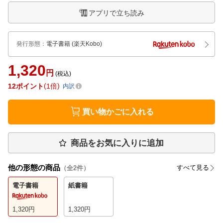
アプリで立ち読み
発行形態
：
電子書籍
(楽天Kobo)
1,320
円
(税込)
12
ポイント
1倍
内訳
買い物かごに入れる
商品をお気に入りに追加
他の形態の商品
すべて見る
（全
2
件）
電子書籍
紙書籍
1,320
円
1,320
円