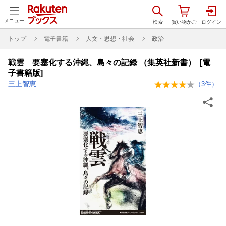
メニュー
トップ
電子書籍
人文・思想・社会
政治
戦雲 要塞化する沖縄、島々の記録 （集英社新書） [電
子書籍版]
三上智恵
（
3
件）