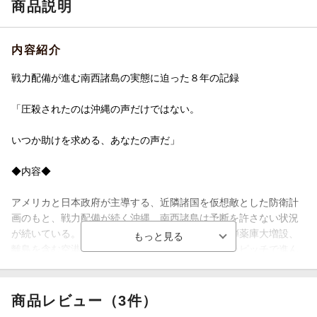
商品説明
内容紹介
戦力配備が進む南西諸島の実態に迫った８年の記録
「圧殺されたのは沖縄の声だけではない。
いつか助けを求める、あなたの声だ」
◆内容◆
アメリカと日本政府が主導する、近隣諸国を仮想敵とした防衛計
画のもと、戦力配備が続く沖縄、南西諸島は予断を許さない状況
が続いている。基地の地下化、シェルター設置、弾薬庫大増設、
離島を含む空港と港湾の軍事化が、民意をよそに急ピッチで進ん
でいるのだ。著者は2015年以来、沖縄島のみならず与那国島、宮
古島、石垣島、奄美大島など島々を歩き、実態を取材してきた。
商品レビュー（3件）
2022年末の安保三文書では「南西諸島にミサイルを並べ、最悪の