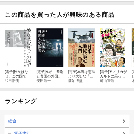
この商品を買った人が興味のある商品
[電子]
彼女はな
[電子]
ルポ 差別
[電子]
本当は憲法
[電子]
アメリカが
[
ぜ、この国で
と貧困の外国人
より大切な「日
カルトに乗っ取
和田浩明
労働者
安田浩一
米地位協定入
前泊博盛
られた！ 中絶
町山智浩
門」
禁止、銃は野放
し、暴走する政
教分離
ランキング
総合
電子書籍