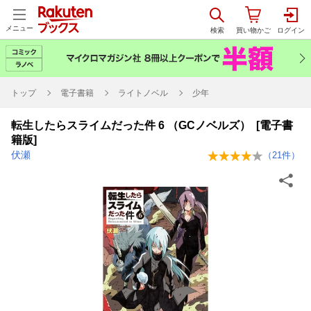
メニュー
トップ
電子書籍
ライトノベル
少年
転生したらスライムだった件 6 （GCノベルズ） [電子書
籍版]
伏瀬
（
21
件）