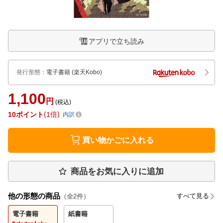
アプリで立ち読み
発行形態
：
電子書籍
(楽天Kobo)
1,100
円
(税込)
10
ポイント
1倍
内訳
買い物かごに入れる
商品をお気に入りに追加
他の形態の商品
すべて見る
（全
2
件）
電子書籍
紙書籍