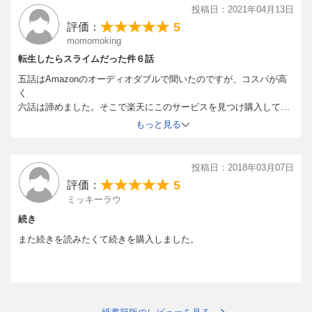
投稿日：2021年04月13日
5
評価：
momomoking
転生したらスライムだった件６話
五話はAmazonのオーディオダブルで聞いたのですが、コスパが高
く
六話は諦めました。そこで楽天にこのサービスを見つけ購入して今
読んでいますけど読みやすいしコスパはクーポンが使えたのでとて
もっと見る
も満足しています。スマホで手軽に読めるし
まだ試して無いのでですがタブレットと併用出来ればとても便利で
嬉しいです。スマホのアプリはとても満足しています。
投稿日：2018年03月07日
5
評価：
ミッキーラウ
続き
また続きを読みたくて続きを購入しました。