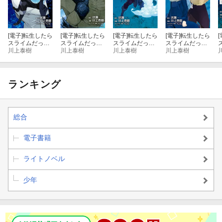
[電子]
転生したら
[電子]
転生したら
[電子]
転生したら
[電子]
転生したら
[
スライムだった
スライムだった
スライムだった
スライムだった
件（１７）
川上泰樹
件（１６）
川上泰樹
件（１５）
川上泰樹
件（１４）
川上泰樹
ランキング
総合
電子書籍
ライトノベル
少年