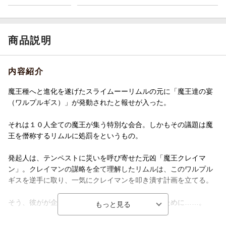
商品説明
内容紹介
魔王種へと進化を遂げたスライムーーリムルの元に「魔王達の宴
（ワルプルギス）」が発動されたと報せが入った。
それは１０人全ての魔王が集う特別な会合。しかもその議題は魔
王を僭称するリムルに処罰をというもの。
発起人は、テンペストに災いを呼び寄せた元凶「魔王クレイマ
ン」。クレイマンの謀略を全て理解したリムルは、このワルプル
ギスを逆手に取り、一気にクレイマンを叩き潰す計画を立てる。
そう、彼がが企てた全ての出来事に終止符を打つために……。
※本作品は電子書籍配信用に再編集しております。