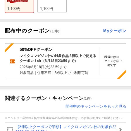
1,100
円
1,100
円
配布中のクーポン
Myクーポン
(
1
件)
50%OFFクーポン
マイクロマガジン社の対象作品 8冊以上で使える
獲得にはロ
クーポン！slt（8月18日23:59まで）
グインが必
要です
2026年8月18日(火)23:59
まで
対象商品｜併用不可｜8点以上でご利用可能
関連するクーポン・キャンペーン
(1件)
開催中のキャンペーンをもっと見る
※エントリー必要の有無や実施期間等の各種詳細条件は、必ず各説明頁でご確認ください。
【8冊以上クーポンで半額】マイクロマガジン社の対象作品_