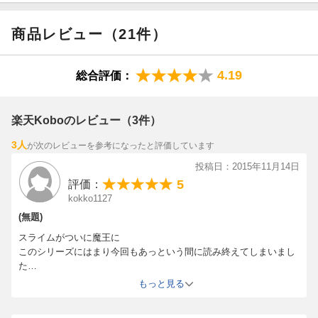
魔王VSスライム
商品レビュー（21件）
世界の常識を叩き潰せ!!
4.19
総合評価：
楽天Koboのレビュー（3件）
3人
が次のレビューを参考になったと評価しています
投稿日：2015年11月14日
5
評価：
kokko1127
(無題)
スライムがついに魔王に
このシリーズにはまり今回もあっという間に読み終えてしまいまし
た
今後の魔王達の攻防に期待し、早く続きが読みたいなと思っていま
もっと見る
す