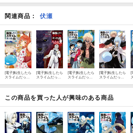
関連商品
：
伏瀬
[電子]
転生したら
[電子]
転生したら
[電子]
転生したら
[電子]
転生したら
[
スライムだった
スライムだった
スライムだった
スライムだった
件 異聞 〜魔
件 クレイマン
件 番外編 〜と
件 23
国暮らしのトリ
ＲＥＶＥＮＧＥ
ある休暇の過ご
ニティ〜（１
（９）
し方〜
４）
この商品を買った人が興味のある商品