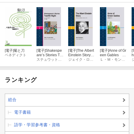
[電子]
菊と刀
[電子]
Shakespe
[電子]
The Albert
[電子]
Anne of Gr
[
ベネディクト
are’s Stories Tw
Einstein Story
een Gables 赤
h
elfth Night シ
ステュウットＡヴァーナムーアットキン
アインシュタイ
ジェイク・ロナルドソン
毛のアン
Ｌ・Ｍ・モンゴメリ
ェイクスピア
ン・ストーリー
十二夜
ランキング
総合
電子書籍
語学・学習参考書・資格