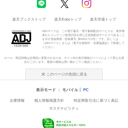
楽天ブックストップ
楽天Koboトップ
楽天市場トップ
ABJマークは、この電子書店・電子書籍配信サービスが、著作権
者からコンテンツ使用許諾を得た正規版配信サービスであること
を示す登録商標（登録番号 第6091713号）です。詳しくは
［ABJマーク］または［電子出版制作・流通協議会］で検索して
ください。
セール・商品情報は定期的に更新されるため、サイト内の表示価格がページによって異なる場
合がございます。最新の価格は買い物かごでご確認ください。
このページの先頭に戻る
表示モード
モバイル
PC
企業情報
個人情報保護方針
特定商取引法に基づく表記
サステナビリティ