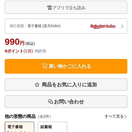
アプリで立ち読み
発行形態
：
電子書籍
(楽天Kobo)
990
円
(税込)
9
ポイント
1倍
内訳
買い物かごに入れる
商品をお気に入りに追加
お問い合わせ
他の形態の商品
すべて見る
（全
2
件）
電子書籍
紙書籍