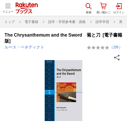
メニュー
トップ
電子書籍
語学・学習参考書・資格
語学学習
英語
The Chrysanthemum and the Sword 菊と刀 [電子書籍
版]
ルース・ベネディクト
（
2
件）