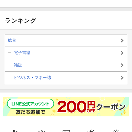
ト) 2026年 5/29
0日・27日合併
号 [雑誌]
日号
号
号 [雑誌]
号
【第2特集】ドローン経済安保の衝撃
ランキング
［インタビュー］元防衛装備庁長官 土本英樹
アメリカが進めるドローン「脱中国化」の高い壁
総合
［インタビュー］キヤノングローバル戦略研究所主任研究員 伊藤
電子書籍
弘太郎
雑誌
自衛隊が頼る学生やハッカーらの民間研究会
ビジネス・マネー誌
【産業リポート】スズキ 異次元のインド投資
スズキのインド「逆輸入車」がベンツやＢＭＷを追い抜いた理由
カリスマ亡きスズキが日産、ホンダを超えた深層
【深層リポート】対米投融資 87兆円の罠 国策融資の知られざる巨
大損失リスク