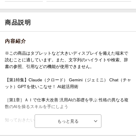
商品説明
内容紹介
※この商品はタブレットなど大きいディスプレイを備えた端末で
読むことに適しています。また、文字列のハイライトや検索、辞
書の参照、引用などの機能が使用できません。
【第1特集】Claude（クロード） Gemini（ジェミニ） Chat（チャ
ット）GPTを使いこなせ！ AI超活用術
［第1章］ＡＩで仕事大改善 汎用AIの基礎を学ぶ 性格の異なる複
数のAIを操るスキルを手にしよう
知っておきたいＡＩ用語
ビジネスメール改革