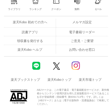
3メガは対米融資に「二の足」 ドル調達が深刻な問題に
ライブラリ
ランキング
クーポン
無料
セール
連載
楽天Kobo 初めての方へ
メルマガ設定
｜経済を見る眼｜
読書アプリ
電子書籍リーダー
｜編集部から｜
領収書を発行する
ご意見・ご要望
｜NEWS＆TOPICS最前線｜01 ＮＴＴで異例の副社長人事 「通信
楽天Kobo ヘルプ
お問い合わせ窓口
中心」脱却で反撃へ 02 ベアリング2強が経営統合 それぞれの“弱
み”の深刻度 03 包装資材が相次ぐ値上げ 高まるスーパーの再編機
運
｜トップに直撃｜
楽天ブックストップ
楽天Koboトップ
楽天市場トップ
｜フォーカス政治｜
ABJマークは、この電子書店・電子書籍配信サービスが、著作権
者からコンテンツ使用許諾を得た正規版配信サービスであること
を示す登録商標（登録番号 第6091713号）です。詳しくは
｜マネー潮流｜
［ABJマーク］または［電子出版制作・流通協議会］で検索して
ください。
｜中国動態｜