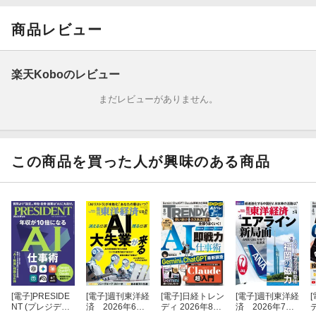
すぐに使える企画書
商品レビュー
議事録や報告書を効率的に作成
楽天Koboのレビュー
［インタビュー］ リーダーのＡＩ活用法 マネーフォワード 社長
まだレビューがありません。
兼グループＣＥＯ 辻 庸介
シナモン 社長ＣＥＯ 平野未来
この商品を買った人が興味のある商品
［第2章］ＡＩで生活も充実 英会話力をアップ 「完全個別化」授
業が実現 英語学習は娯楽に変わる
完璧な旅行計画を作りたい
株式投資に役立てたい
ライフプランを考えたい
[電子]
PRESIDE
[電子]
週刊東洋経
[電子]
日経トレン
[電子]
週刊東洋経
[
読むべき8冊 ＡＩを学び、実務に生かすために
NT (プレジデン
済 2026年6月2
ディ 2026年8月
済 2026年7月4