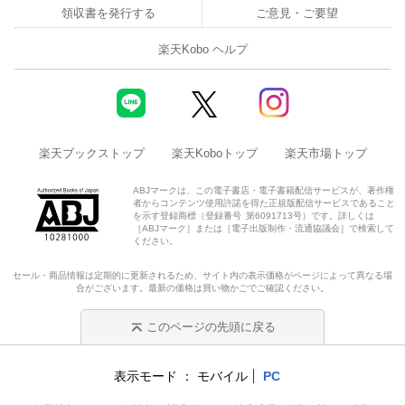
領収書を発行する
ご意見・ご要望
楽天Kobo ヘルプ
楽天ブックストップ
楽天Koboトップ
楽天市場トップ
ABJマークは、この電子書店・電子書籍配信サービスが、著作権
者からコンテンツ使用許諾を得た正規版配信サービスであること
を示す登録商標（登録番号 第6091713号）です。詳しくは
［ABJマーク］または［電子出版制作・流通協議会］で検索して
ください。
セール・商品情報は定期的に更新されるため、サイト内の表示価格がページによって異なる場
合がございます。最新の価格は買い物かごでご確認ください。
このページの先頭に戻る
表示モード
モバイル
PC