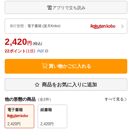
アプリで立ち読み
発行形態
：
電子書籍
(楽天Kobo)
2,420
円
(税込)
22
ポイント
1倍
内訳
買い物かごに入れる
商品をお気に入りに追加
他の形態の商品
すべて見る
（全
2
件）
電子書籍
紙書籍
2,420
円
2,420
円