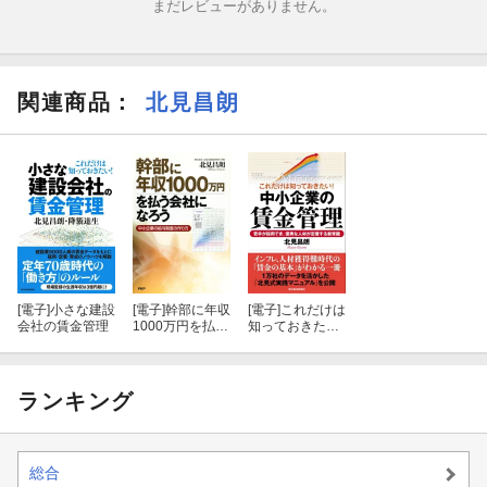
まだレビューがありません。
第２部 デューデリジェンスを省きたがるＭ＆Ａの実態
第３部 買収前の労務デューデリジェンスの行い方
関連商品
：
北見昌朗
第４部 買収後の労務デューデリジェンスの行い方
第５部 社員への情報開示とその後の接し方
第６部 子会社にした場合の賃金制度の見直し
第７部 吸収合併した場合の賃金制度の見直し
[電子]
小さな建設
[電子]
幹部に年収
[電子]
これだけは
第８部 吸収合併に伴う退職金見直し事例
会社の賃金管理
1000万円を払う
知っておきた
会社になろう
い！ 中小企業
の賃金管理
第９部 専門家に聞くＭ＆Ａの問題点
ランキング
第１０部 仲介業者の選び方
第１１部 Ｍ＆Ａ仲介会社の元社員に聞く
総合