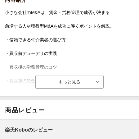
内容紹介
小さな会社のM&Aは、賃金・労務管理で成否が決まる！
急増する人材獲得型M&Aを成功に導くポイントを解説。
・信頼できる仲介業者の選び方
・買収前デューデリの実践
・買収後の労務管理のコツ
・買収後の賃金・退職金制度の見直し
・人材が定着する適切な処遇のあり方 etc.
中小企業の賃金・労務管理に精通した著者が説く実践知識
商品レビュー
【主な内容】
楽天Koboのレビュー
第１部 買収前のデューデリジェンスをしないとこうなる！