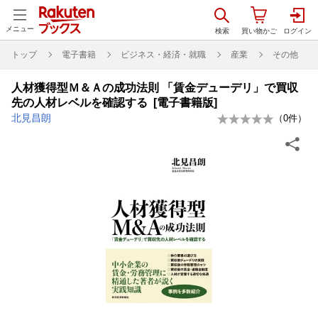
メニュー
トップ
電子書籍
ビジネス・経済・就職
産業
その他
人材獲得型Ｍ＆Ａの成功法則 「賃金デューデリ」で買収
先の人材レベルを確認する [電子書籍版]
北見昌朗
（
0
件）