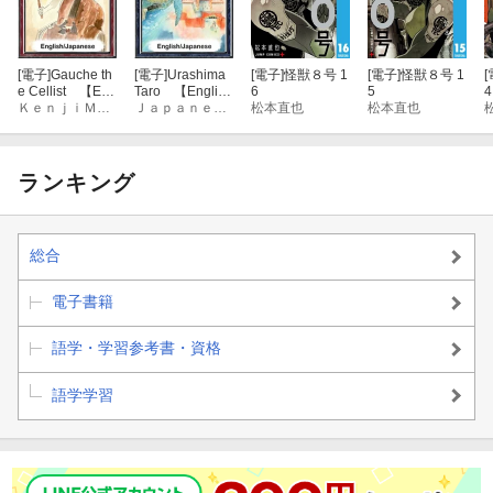
[電子]
Gauche th
[電子]
Urashima
[電子]
怪獣８号 1
[電子]
怪獣８号 1
[
e Cellist 【Eng
Taro 【Englis
6
5
4
lish/Japanese v
ＫｅｎｊｉＭｉｙａｚａｗａ
h/Japanese vers
Ｊａｐａｎｅｓｅｆａｉｒｙｔａｌｅｓ
松本直也
松本直也
ersions】
ions】
ランキング
総合
電子書籍
語学・学習参考書・資格
語学学習