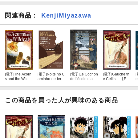
関連商品
：
KenjiMiyazawa
[電子]
The Acorn
[電子]
Noite no C
[電子]
Le Cochon
[電子]
Gauche th
[
s and the Wildca
aminho-de-ferro
de l’école d’agri
e Cellist 【Eng
e
t 【English/Ja
da Via Láctea
culture
lish/Japanese v
a
panese version
ersions】
o
s】
この商品を買った人が興味のある商品