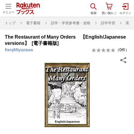
メニュー
トップ
電子書籍
語学・学習参考書・資格
語学学習
英語
The Restaurant of Many Orders 【English/Japanese
versions】 [電子書籍版]
KenjiMiyazawa
（
0
件）