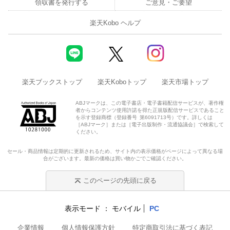
領収書を発行する
ご意見・ご要望
楽天Kobo ヘルプ
楽天ブックストップ
楽天Koboトップ
楽天市場トップ
ABJマークは、この電子書店・電子書籍配信サービスが、著作権
者からコンテンツ使用許諾を得た正規版配信サービスであること
を示す登録商標（登録番号 第6091713号）です。詳しくは
［ABJマーク］または［電子出版制作・流通協議会］で検索して
ください。
セール・商品情報は定期的に更新されるため、サイト内の表示価格がページによって異なる場
合がございます。最新の価格は買い物かごでご確認ください。
このページの先頭に戻る
表示モード
モバイル
PC
企業情報
個人情報保護方針
特定商取引法に基づく表記