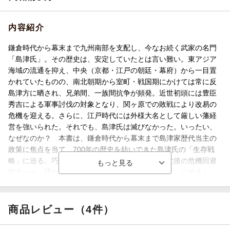
内容紹介
鎌倉時代から幕末まで九州南部を支配し、今なお続く武家の名門
「島津氏」。その歴史は、安定していたとは言い難い。東アジア
海域の流通を抑え、中央（京都・江戸の朝廷・幕府）から一目置
かれていたものの、南北朝期から室町・戦国期にかけては常に反
島津方に晒され、兄弟間、一族間抗争が頻発。近世初頭には豊臣
秀吉による軍事討伐の対象となり、関ヶ原での敗戦により改易の
危機を迎える。さらに、江戸時代には外様大名として厳しい藩経
営を強いられた。それでも、島津氏は滅びなかった。いったい、
なぜなのか？ 本書は、鎌倉時代から幕末まで島津家歴代当主の
政策に焦点を当て、700年の歴史を紡いできた島津氏の「生存戦
略」に迫る。巧みな交渉術、政権との距離感、敗北後の危機回避
能力ーー、隠れた名家・島津氏に学ぶ「外交の神髄」に迫る！
専門家による「島津氏」通史の決定版。 【PHP研究所】
商品レビュー（4件）