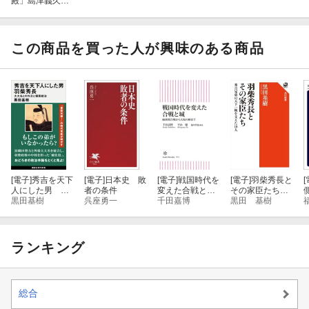
殿」島津義久・
義弘 関ヶ原後
も生き抜いた才
智と武勇
この商品を買った人が興味のある商品
[電子]
秀吉を天下
[電子]
日本史 敗
[電子]
戦国時代を
[電子]
羽柴秀長と
[
人にした男 羽
者の条件
変えた合戦と
その家臣たち
柴秀長 大大名
黒田基樹
呉座勇一
城 桶狭間合戦
千田嘉博
秀吉兄弟の天下
黒田 基樹
との外交と領国
から大坂の陣ま
一統を支えた18
統治
で
人
ランキング
総合