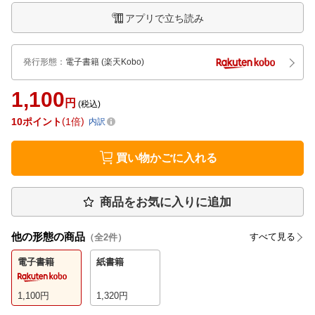
アプリで立ち読み
発行形態
：
電子書籍
(楽天Kobo)
1,100
円
(税込)
10
ポイント
1倍
内訳
買い物かごに入れる
商品をお気に入りに追加
他の形態の商品
すべて見る
（全
2
件）
電子書籍
紙書籍
1,100
円
1,320
円