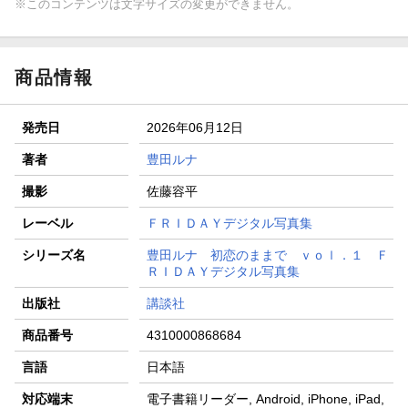
※このコンテンツは文字サイズの変更ができません。
商品情報
発売日
2026年06月12日
著者
豊田ルナ
撮影
佐藤容平
レーベル
ＦＲＩＤＡＹデジタル写真集
シリーズ名
豊田ルナ 初恋のままで ｖｏｌ．１ Ｆ
ＲＩＤＡＹデジタル写真集
出版社
講談社
商品番号
4310000868684
言語
日本語
対応端末
電子書籍リーダー, Android, iPhone, iPad,