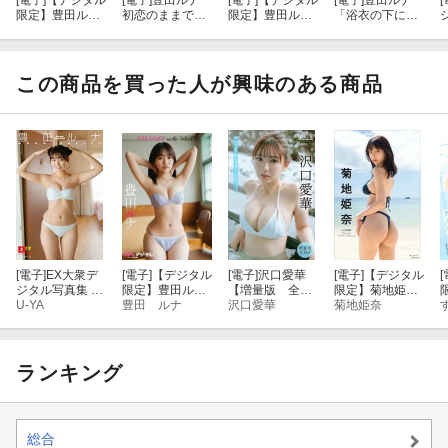
[電子]
【デジタル
[電子]
豊田ルナ
[電子]
【デジタル
[電子]
豊田ルナ
[
限定】豊田ルナ
初恋のままで
限定】豊田ルナ
「浴衣の下に
写真集 『 Moonl
ｖｏｌ．２ ９
写真集「残像」
は」SPA！デジ
ight Shadow 』
０ページ超豪華
タル写真集
t
版 ＦＲＩＤＡ
Ｙデジタル写真
この商品を買った人が興味のある商品
集
[電子]
EX大衆デ
[電子]
【デジタル
[電子]
沢口愛華
[電子]
【デジタル
[
ジタル写真集 ：
限定】豊田ルナ
【増量版 全５
限定】菊地姫奈
限
67 豊田ルナ
U-YA
写真集2
豊田 ルナ
０Ｐ】ヤンマガ
沢口愛華
写真集「ａｎｏ
菊地姫奈
「MOONDUALI
アザーっす！＜
ｔｈｅｒ ｍｅ
TY」
ＹＭ２０２６年
ｍｏｒｙ」大ボ
８号未公開カッ
リューム１５０
ト＞ ヤンマガ
ページ
ランキング
デジタル写真集
総合