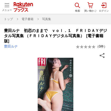
メニュー
トップ
電子書籍
写真集
豊田ルナ 初恋のままで ｖｏｌ．１ ＦＲＩＤＡＹデジ
タル写真集 （ＦＲＩＤＡＹデジタル写真集） [電子書籍
版]
豊田ルナ
（
0
件）