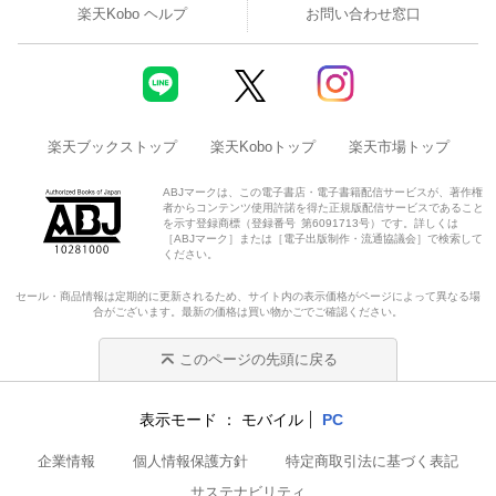
楽天Kobo ヘルプ
お問い合わせ窓口
楽天ブックストップ
楽天Koboトップ
楽天市場トップ
ABJマークは、この電子書店・電子書籍配信サービスが、著作権
者からコンテンツ使用許諾を得た正規版配信サービスであること
を示す登録商標（登録番号 第6091713号）です。詳しくは
［ABJマーク］または［電子出版制作・流通協議会］で検索して
ください。
セール・商品情報は定期的に更新されるため、サイト内の表示価格がページによって異なる場
合がございます。最新の価格は買い物かごでご確認ください。
このページの先頭に戻る
表示モード
モバイル
PC
企業情報
個人情報保護方針
特定商取引法に基づく表記
サステナビリティ