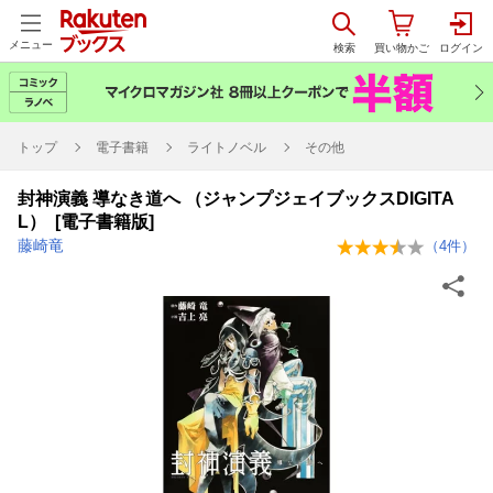
メニュー
トップ
電子書籍
ライトノベル
その他
封神演義 導なき道へ （ジャンプジェイブックスDIGITA
L） [電子書籍版]
藤崎竜
（
4
件）