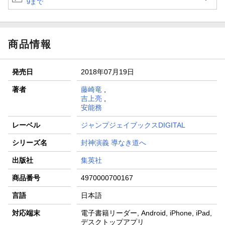
9まで
商品情報
発売日
2018年07月19日
著者
藤崎竜
,
吉上亮
,
安能務
レーベル
ジャンプジェイブックスDIGITAL
シリーズ名
封神演義 導なき道へ
出版社
集英社
商品番号
4970000700167
言語
日本語
対応端末
電子書籍リーダー, Android, iPhone, iPad,
デスクトップアプリ