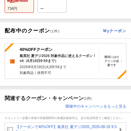
734
円
ー
配布中のクーポン
Myクーポン
(
1
件)
40%OFFクーポン
集英社 夏デジ2026 対象作品に使えるクーポン！
獲得にはロ
slt（8月18日9:59まで）
グインが必
要です
2026年8月18日(火)09:59
まで
対象商品｜併用不可
関連するクーポン・キャンペーン
(1件)
開催中のキャンペーンをもっと見る
※エントリー必要の有無や実施期間等の各種詳細条件は、必ず各説明頁でご確認ください。
【クーポンで40%OFF】集英社 夏デジ2026_2026-08-18 9:5