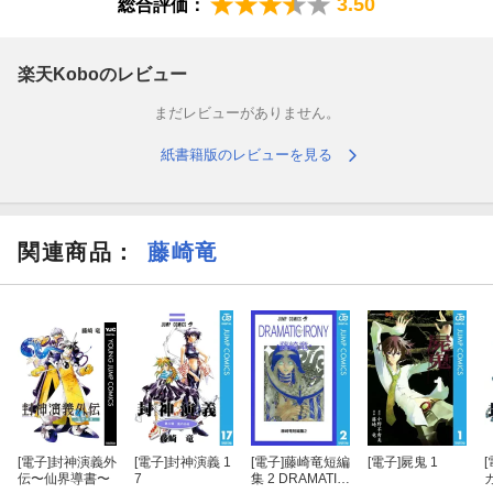
3.50
総合評価：
楽天Koboのレビュー
まだレビューがありません。
紙書籍版のレビューを見る
関連商品
：
藤崎竜
[電子]
封神演義外
[電子]
封神演義 1
[電子]
藤崎竜短編
[電子]
屍鬼 1
[
伝〜仙界導書〜
7
集 2 DRAMATIC