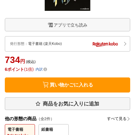
アプリで立ち読み
発行形態
：
電子書籍
(楽天Kobo)
734
円
(税込)
6
ポイント
1倍
内訳
買い物かごに入れる
商品をお気に入りに追加
他の形態の商品
すべて見る
（全
2
件）
電子書籍
紙書籍