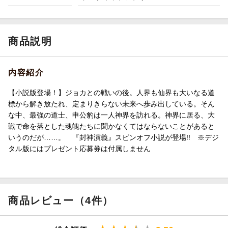
商品説明
内容紹介
【小説版登場！】ジョカとの戦いの後。人界も仙界も大いなる道
標から解き放たれ、定まりきらない未来へ歩み出している。そん
な中、最強の道士、申公豹は一人神界を訪れる。神界に居る、大
戦で命を落とした魂魄たちに聞かなくてはならないことがあると
いうのだが……。 『封神演義』スピンオフ小説が登場!! ※デジ
タル版にはプレゼント応募券は付属しません
商品レビュー（4件）