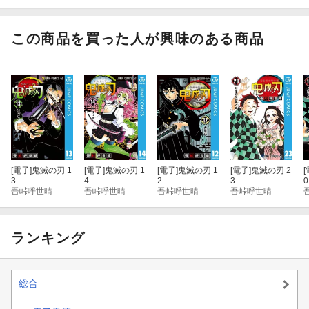
IRONY ドラマテ
ィックアイロニ
ー
この商品を買った人が興味のある商品
[電子]
鬼滅の刃 1
[電子]
鬼滅の刃 1
[電子]
鬼滅の刃 1
[電子]
鬼滅の刃 2
[
3
4
2
3
0
吾峠呼世晴
吾峠呼世晴
吾峠呼世晴
吾峠呼世晴
ランキング
総合