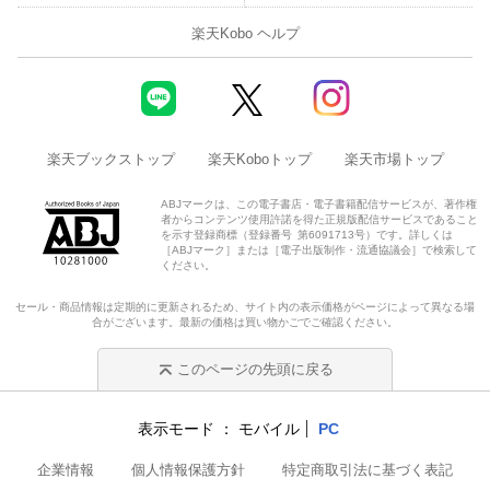
楽天Kobo ヘルプ
楽天ブックストップ
楽天Koboトップ
楽天市場トップ
ABJマークは、この電子書店・電子書籍配信サービスが、著作権
者からコンテンツ使用許諾を得た正規版配信サービスであること
を示す登録商標（登録番号 第6091713号）です。詳しくは
［ABJマーク］または［電子出版制作・流通協議会］で検索して
ください。
セール・商品情報は定期的に更新されるため、サイト内の表示価格がページによって異なる場
合がございます。最新の価格は買い物かごでご確認ください。
このページの先頭に戻る
表示モード
モバイル
PC
企業情報
個人情報保護方針
特定商取引法に基づく表記