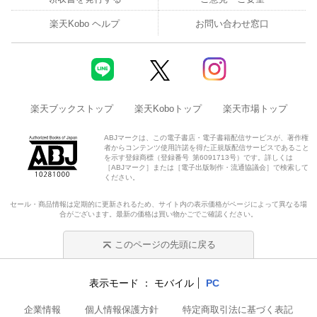
楽天Kobo ヘルプ
お問い合わせ窓口
楽天ブックストップ
楽天Koboトップ
楽天市場トップ
ABJマークは、この電子書店・電子書籍配信サービスが、著作権
者からコンテンツ使用許諾を得た正規版配信サービスであること
を示す登録商標（登録番号 第6091713号）です。詳しくは
［ABJマーク］または［電子出版制作・流通協議会］で検索して
ください。
セール・商品情報は定期的に更新されるため、サイト内の表示価格がページによって異なる場
合がございます。最新の価格は買い物かごでご確認ください。
このページの先頭に戻る
表示モード
モバイル
PC
企業情報
個人情報保護方針
特定商取引法に基づく表記