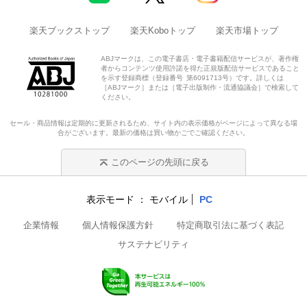
楽天ブックストップ
楽天Koboトップ
楽天市場トップ
ABJマークは、この電子書店・電子書籍配信サービスが、著作権
者からコンテンツ使用許諾を得た正規版配信サービスであること
を示す登録商標（登録番号 第6091713号）です。詳しくは
［ABJマーク］または［電子出版制作・流通協議会］で検索して
ください。
セール・商品情報は定期的に更新されるため、サイト内の表示価格がページによって異なる場
合がございます。最新の価格は買い物かごでご確認ください。
このページの先頭に戻る
表示モード
モバイル
PC
企業情報
個人情報保護方針
特定商取引法に基づく表記
サステナビリティ