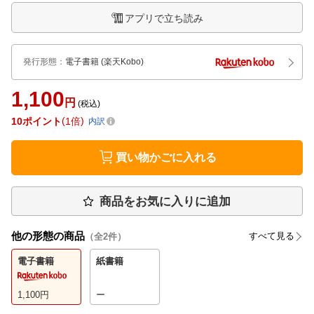
アプリで立ち読み
発行形態
：
電子書籍
(楽天Kobo)
1,100
円
(税込)
10
ポイント
1倍
内訳
買い物かごに入れる
商品をお気に入りに追加
他の形態の商品
すべて見る
（全
2
件）
電子書籍
紙書籍
1,100
円
ー