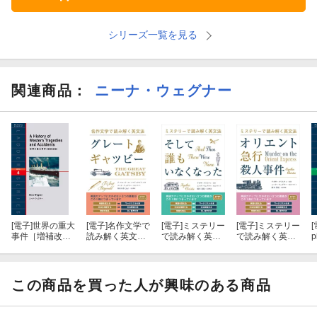
シリーズ一覧を見る
関連商品
：
ニーナ・ウェグナー
[電子]
世界の重大
[電子]
名作文学で
[電子]
ミステリー
[電子]
ミステリー
[
事件［増補改訂
読み解く英文法
で読み解く英文
で読み解く英文
p
版］
グレート・ギャ
法 そして誰もい
法 オリエント急
ツビー
なくなった
行殺人事件
この商品を買った人が興味のある商品