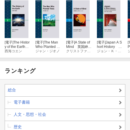
[電子]
The Histor
[電子]
The Man
[電子]
A State of
[電子]
Japan A S
[
y of the Earth
Who Planted Tr
Mind 英国紳士
hort History 日
P
地球の歴史
西海コエン
ees 木を植え
ジャン・ジオノ
が見たニッポン
クリストファー・ベルン
本小史【改訂増
ジョン・Ｋ・ギレスピー
た男
補版】
ランキング
総合
電子書籍
人文・思想・社会
歴史