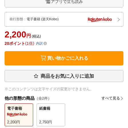
アプリで立ち読み
発行形態
：
電子書籍
(楽天Kobo)
2,200
円
(税込)
20
ポイント
1倍
内訳
買い物かごに入れる
商品をお気に入りに追加
※このコンテンツは文字サイズの変更ができません。
他の形態の商品
すべて見る
（全
2
件）
電子書籍
紙書籍
2,200
円
2,750
円