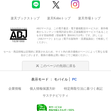
楽天ブックストップ
楽天Koboトップ
楽天市場トップ
ABJマークは、この電子書店・電子書籍配信サービスが、著作権
者からコンテンツ使用許諾を得た正規版配信サービスであること
を示す登録商標（登録番号 第6091713号）です。詳しくは
［ABJマーク］または［電子出版制作・流通協議会］で検索して
ください。
セール・商品情報は定期的に更新されるため、サイト内の表示価格がページによって異なる場
合がございます。最新の価格は買い物かごでご確認ください。
このページの先頭に戻る
表示モード
モバイル
PC
企業情報
個人情報保護方針
特定商取引法に基づく表記
サステナビリティ