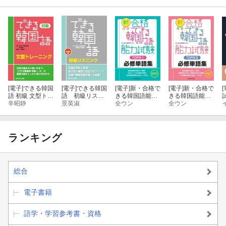
[電子]
できる韓国
[電子]
できる韓国
[電子]
新・合格で
[電子]
新・合格で
[
語 初級 文型トレ
語 初級リスニ
きる韓国語能力
きる韓国語能力
試
ーニング
辛昭静
ング
景英淑
試験 TOPIK１ 必
全ウン
試験 TOPIK２ 必
全ウン
修単語集
修単語集
ランキング
総合
電子書籍
語学・学習参考書・資格