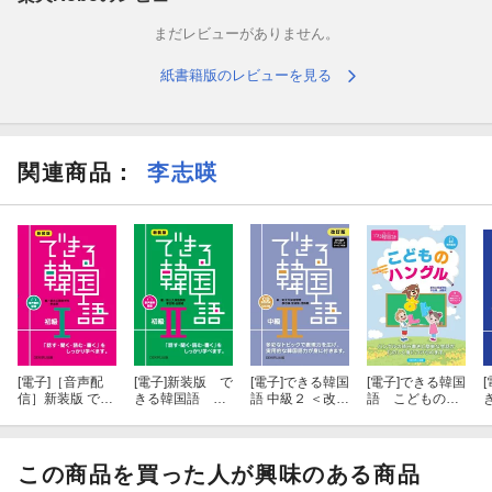
まだレビューがありません。
文章や聞き取り、会話などの様々な活動を取り入れてあります。
紙書籍版のレビューを見る
●韓国の文化や習慣に関する話題を多く取り入れ、韓国社会につい
て理解を深めることができます。
●付録に必須文型100種のまとめを掲載。
関連商品
：
李志暎
●ハングル検定や、韓国語能力検定などを目指す方にもお薦め!
※電子書籍版では、CDは付かず、音声配信となっております。
[電子]
［音声配
[電子]
新装版 で
[電子]
できる韓国
[電子]
できる韓国
[
信］新装版 でき
きる韓国語 初
語 中級２ ＜改訂
語 こどものハ
る韓国語 初級１
級２
版 ＞
ングル
この商品を買った人が興味のある商品