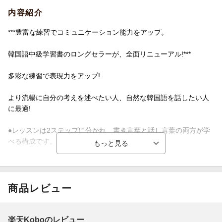
内容紹介
***豊富な練習でコミュニケーション能力をアップ。
韓国語中級学習書のロングセラーが、全面リニューアル!***
多彩な練習で表現力をアップ!
より流暢に自分の考えを述べたい人、自然な韓国語を話したい人
に最適!
●レッスンは2ステップに分かれ、書き言葉と話し言葉の両方が学
べる構成です。
STEP1:物語やニュースなどの読み物の読解
STEP2:会話文による学習
商品レビュー
●「話す」「聴く」「読む」「書く」の4技能が十分に練習できる
ように、
楽天Koboのレビュー