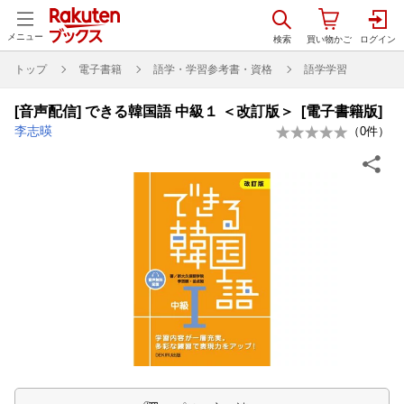
メニュー
トップ
電子書籍
語学・学習参考書・資格
語学学習
[音声配信] できる韓国語 中級１ ＜改訂版＞ [電子書籍版]
李志暎
（
0
件）