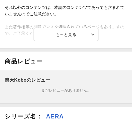
それ以外のコンテンツは、本誌のコンテンツであっても含まれて
いませんのでご注意ださい。
また著作権等の問題でマスク処理されているページもありますの
で、ご了承ください。
国内外の重大ニュースから身の周りの小さな出来事まで、「時
代」を敏感にキャッチし、独自の視点で掘り下げた記事をお届け
します。
商品レビュー
表紙の人MAZZEL▪ダンス＆ボーカルグループ
楽天Koboのレビュー
CONTENTS eyes 姜 尚中 東 浩紀
まだレビューがありません。
現場 世界をつなぐ音楽の力国境超えて熱狂を生む日本の音楽の多
様性
シリーズ名：
AERA
AIで音楽も変わる 古坂大魔王
インタビュー立ち止まれる場所をつくる