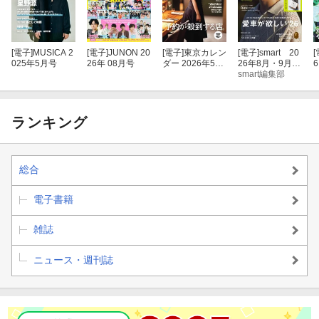
インタビューMAZZEL 多様性の美学
スポーツ「いい風を吹かせたい」エースの覚悟
[電子]
MUSICA 2
[電子]
JUNON 20
[電子]
東京カレン
[電子]
smart 20
[
025年5月号
26年 08月号
ダー 2026年5月
26年8月・9月合
6
アート瞬間の表情にドラマ
号
併号
smart編集部
新しい大人岡野雅行▪元プロサッカー選手／秦 正理
ランキング
連載鈴木忠平 沖縄の英雄 島人たちの甲子園
次世代見えない世界想像してみて
総合
連載 やさしくなりたい「 ソーシャルインパクト」 HARIOが拓く
電子書籍
復興支援
雑誌
女性［女性×働く］均等法世代 夫の早期退職や離婚で起業
ニュース・週刊誌
佐藤 優の実践ニュース塾
田内 学の経済のミカタ