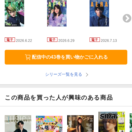
アンケート音楽に励まされてきた
スポーツボスニア、Ｗ杯へ オシムの魂と共に
国際ペンタゴンが公開 UFO資料の正体
2026.6.22
2026.6.29
2026.7.13
トップの源流ヨックモックホールディングス 藤縄武士社長 常に誰
配信中の43巻を買い物かごに入れる
かいた16人部屋
連載［2050年のメディア］下山 進 著作権法改正をめぐる因縁の
シリーズ一覧を見る
対決
武田砂鉄 今週のわだかまり
この商品を買った人が興味のある商品
時代を読む正当性欠く「養子案」復活
竹増貞信のコンビニ百里の道をゆくあきやあさみの「愛せる服」
と生きていく