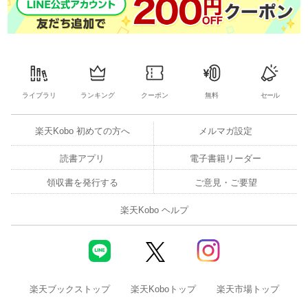
AERA-note 編集長敬白
あたしンち けらえいこ
アエラ読書部 星野博美 評『 証言・北朝鮮帰国者祖国に渡った
「在日」はどう生きたか』この人のこの本馬場磨貴
ライブラリ
ランキング
クーポン
無料
セール
ジェーン・スーの先日、お目に掛かりましてseason 2
楽天Kobo 初めての方へ
メルマガ設定
沖 昌之の今週の猫しゃあしゃあ稲垣えみ子のアフロ画報
読書アプリ
電子書籍リーダー
職場の神様
領収書を発行する
ご意見・ご要望
楽天Kobo ヘルプ
はたらく夫婦カンケイ
連載THE ALFEE 奇跡の軌跡
松崎ケイリーン日本のいいもの かわいいもの
楽天ブックストップ
楽天Koboトップ
楽天市場トップ