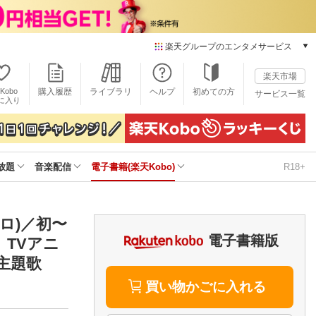
楽天グループのエンタメサービス
電子書籍
楽天市場
楽天Kobo
Kobo
購入履歴
ライブラリ
ヘルプ
初めての方
サービス一覧
本/ゲーム/CD/DVD
に入り
楽天ブックス
雑誌読み放題
楽天マガジン
放題
音楽配信
電子書籍(楽天Kobo)
R18+
音楽配信
楽天ミュージック
動画配信
楽天TV
ソロ)／初〜
動画配信ガイド
電子書籍版
 TVアニ
Rakuten PLAY
OP主題歌
無料テレビ
Rチャンネル
買い物かごに入れる
チケット