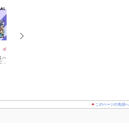
] ハ
[公式楽譜] MO
[公式楽譜] Sak
[公式楽譜] 
ピア
NSTER GENERATiO
ura Message ピアノ
TSU☆しようぜ！
中級
N ピアノ(ソロ)／
IDOLiSH7
(ソロ)／初〜中級 ≪
IDOLiSH7
DOLiSH7 ver.）
IDOLiSH7
ュセ
初〜中級 ≪アイドリ
アイドリッシュセブ
アノ(ソロ)／初〜
ッシュセブン≫
ン≫
≪アイドリッシュ
ブン≫
このページの先頭へ