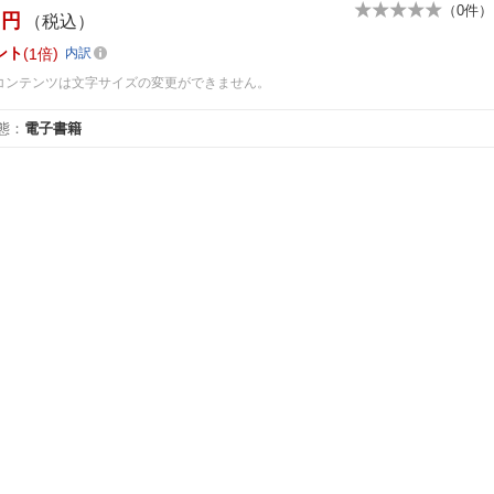
（
0
件）
円
（税込）
ント
1倍
内訳
コンテンツは文字サイズの変更ができません。
態
：
電子書籍