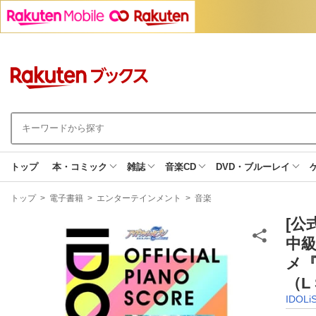
トップ
本・コミック
雑誌
音楽CD
DVD・ブルーレイ
現
トップ
>
電子書籍
>
エンターテインメント
>
音楽
在
地
[公
中級
メ『
（L
IDOLi