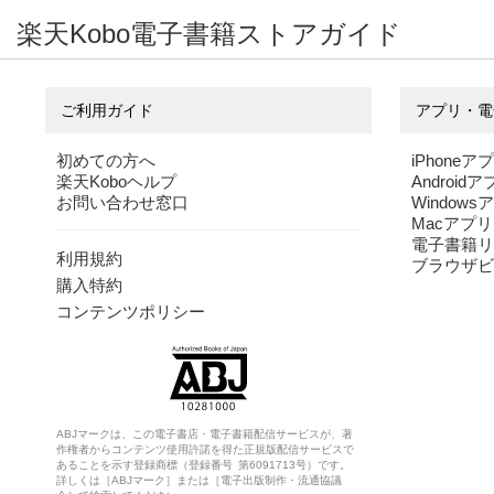
楽天Kobo電子書籍ストアガイド
ご利用ガイド
アプリ・電
初めての方へ
iPhoneア
楽天Koboヘルプ
Android
お問い合わせ窓口
Windows
Macアプリ
電子書籍リ
利用規約
ブラウザビ
購入特約
コンテンツポリシー
ABJマークは、この電子書店・電子書籍配信サービスが、著
作権者からコンテンツ使用許諾を得た正規版配信サービスで
あることを示す登録商標（登録番号 第6091713号）です。
詳しくは［ABJマーク］または［電子出版制作・流通協議