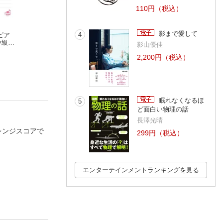
110円（税込）
影まで愛して
4
ピア
わたしの幸せな結婚 1
[公式楽譜] ミライノ
[公式楽譜] Last D
中級
巻
ーツを奏でて ピア
nsion〜引き金を
影山優佳
ュセ
顎木あくみ
ノ(ソロ)／初〜中級
Re:vale
のは誰だ〜 ピア
ＴＲＩＧＧＥＲ
2,200円（税込）
≪アイドリッシュセ
(ソロ)／初〜中級 
ブン Second BEAT!
アイドリッシュセ
≫
ン≫
眠れなくなるほ
5
ど面白い物理の話
長澤光晴
アレンジスコアで
299円（税込）
エンターテインメントランキングを見る