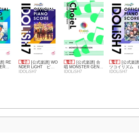
] RE
[公式楽譜] WO
[公式楽譜] 合
[公式楽譜
NTER
NDER LiGHT ピア
唱 MONSTER GENE
ツコイリズム 
／初〜中
ノ(ソロ)／初〜中級
IDOLiSH7
RATiON（混声四部）
IDOLiSH7
ノ(ソロ)／初〜
IDOLiSH7
ッシュ
≪アイドリッシュセ
合唱(混声4部)／ ≪
≪アイドリッシ
ブン≫
アイドリッシュセブ
ブン≫
ン≫