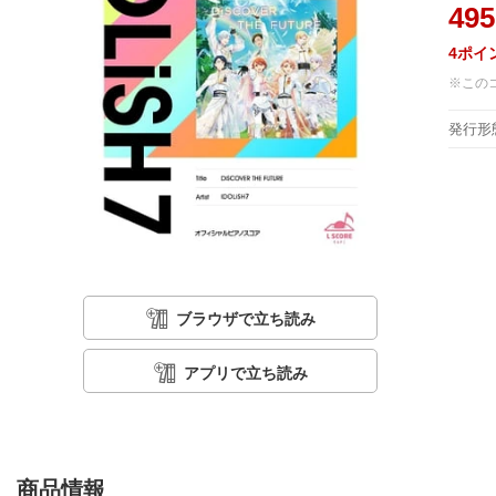
495
4
ポイ
※この
発行形
ブラウザで立ち読み
アプリで立ち読み
商品情報