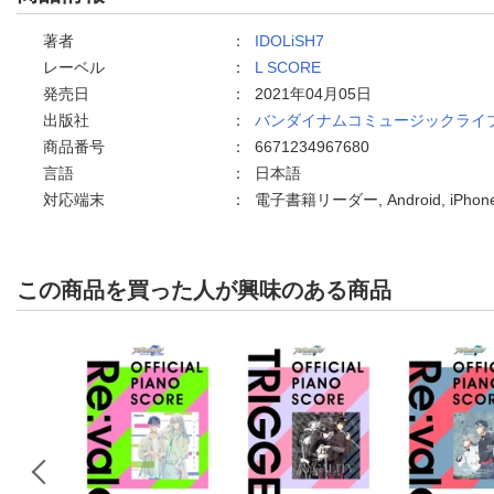
著者
：
IDOLiSH7
レーベル
：
L SCORE
発売日
：
2021年04月05日
出版社
：
バンダイナムコミュージックライ
商品番号
：
6671234967680
言語
：
日本語
対応端末
：
電子書籍リーダー, Android, iPh
この商品を買った人が興味のある商品