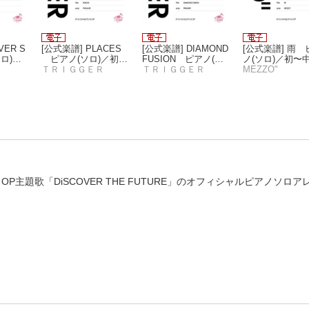
VER S
[公式楽譜] PLACES
[公式楽譜] DIAMOND
[公式楽譜] 雨 
ロ)／
ピアノ(ソロ)／初〜
FUSION ピアノ(ソ
ノ(ソロ)／初〜
イドリ
中級 ≪アイドリッシ
ＴＲＩＧＧＥＲ
ロ)／初〜中級 ≪アイ
ＴＲＩＧＧＥＲ
≪アイドリッシ
MEZZO"
≫
ュセブン Third BEAT!
ドリッシュセブン≫
ブン≫
≫
!』OP主題歌「DiSCOVER THE FUTURE」のオフィシャルピアノソロ