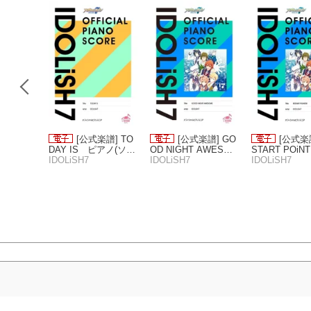
譜] Dan
[公式楽譜] TO
[公式楽譜] GO
[公式楽譜
T!! ピアノ
DAY IS ピアノ(ソ
OD NIGHT AWESOM
START POi
中級 ≪
ロ)／初〜中級 ≪アイ
IDOLiSH7
E ピアノ(ソロ)／
IDOLiSH7
ピアノ(ソロ)
IDOLiSH7
シュセブ
ドリッシュセブン≫
初〜中級 ≪アイドリ
級 ≪アイドリ
ッシュセブン≫
セブン≫