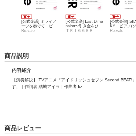
な結婚 1
[公式楽譜] ミライノ
[公式楽譜] Last Dime
[公式楽譜] SIL
ーツを奏でて ピア
nsion〜引き金をひく
KY ピアノ(ソ
ノ(ソロ)／初〜中級
Re:vale
のは誰だ〜 ピアノ
ＴＲＩＧＧＥＲ
初〜中級 ≪ア
Re:vale
≪アイドリッシュセ
(ソロ)／初〜中級 ≪
ッシュセブン
ブン Second BEAT!
アイドリッシュセブ
≫
ン≫
商品説明
内容紹介
【演奏解説】 TVアニメ『アイドリッシュセブン Second BEAT
す。｜作詞者:結城アイラ｜作曲者:kz
商品レビュー