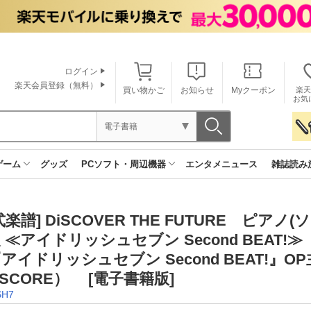
ログイン
楽天会員登録（無料）
買い物かご
お知らせ
Myクーポン
楽天
お気
電子書籍
ゲーム
グッズ
PCソフト・周辺機器
エンタメニュース
雑誌読み
式楽譜] DiSCOVER THE FUTURE ピアノ(
 ≪アイドリッシュセブン Second BEAT!≫
アイドリッシュセブン Second BEAT!』
 SCORE） [電子書籍版]
SH7