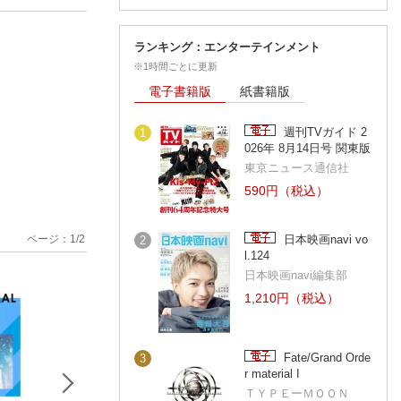
ランキング：エンターテインメント
※1時間ごとに更新
電子書籍版
紙書籍版
週刊TVガイド 2
1
026年 8月14日号 関東版
東京ニュース通信社
590円（税込）
ページ：
1
/
2
日本映画navi vo
2
l.124
日本映画navi編集部
1,210円（税込）
Fate/Grand Orde
3
r material I
ＴＹＰＥーＭＯＯＮ