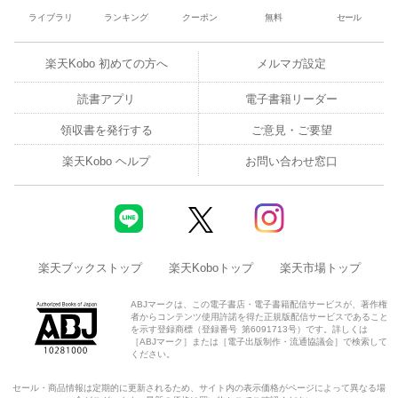
ライブラリ
ランキング
クーポン
無料
セール
楽天Kobo 初めての方へ
メルマガ設定
読書アプリ
電子書籍リーダー
領収書を発行する
ご意見・ご要望
楽天Kobo ヘルプ
お問い合わせ窓口
楽天ブックストップ
楽天Koboトップ
楽天市場トップ
ABJマークは、この電子書店・電子書籍配信サービスが、著作権
者からコンテンツ使用許諾を得た正規版配信サービスであること
を示す登録商標（登録番号 第6091713号）です。詳しくは
［ABJマーク］または［電子出版制作・流通協議会］で検索して
ください。
セール・商品情報は定期的に更新されるため、サイト内の表示価格がページによって異なる場