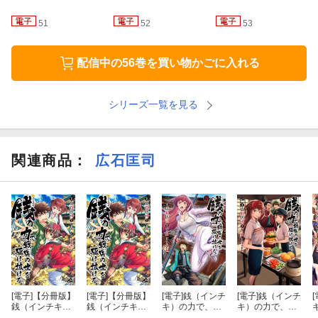
51
52
53
配信中の56巻を買い物かごに入れる
シリーズ一覧を見る
関連商品
：
広石匡司
[電子]
【分冊版】
[電子]
【分冊版】
[電子]
銭（インチ
[電子]
銭（インチ
[
銭（インチキ）
銭（インチキ）
キ）の力で、戦
キ）の力で、戦
の力で、戦国の
の力で、戦国の
国の世を駆け抜
国の世を駆け抜