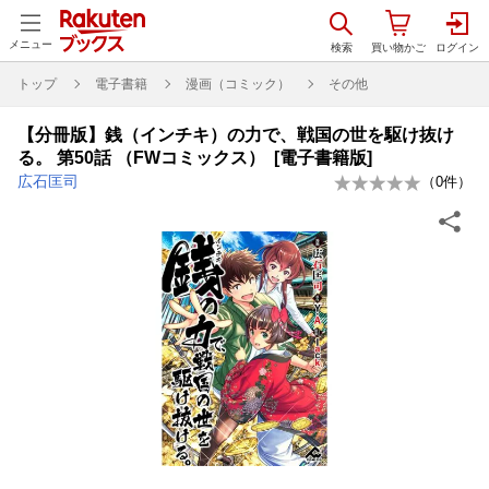
メニュー
トップ
電子書籍
漫画（コミック）
その他
【分冊版】銭（インチキ）の力で、戦国の世を駆け抜け
る。 第50話 （FWコミックス） [電子書籍版]
広石匡司
（
0
件）