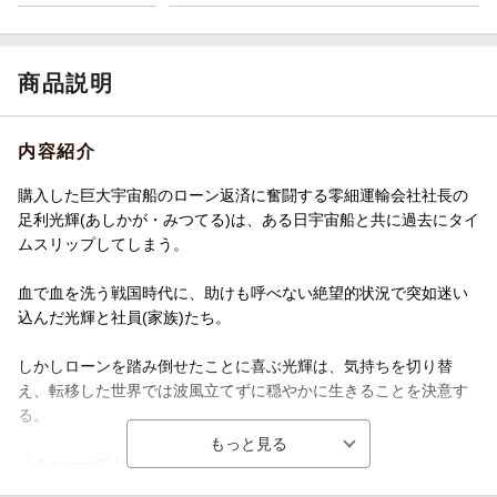
商品説明
内容紹介
購入した巨大宇宙船のローン返済に奮闘する零細運輸会社社長の
足利光輝(あしかが・みつてる)は、ある日宇宙船と共に過去にタイ
ムスリップしてしまう。
血で血を洗う戦国時代に、助けも呼べない絶望的状況で突如迷い
込んだ光輝と社員(家族)たち。
しかしローンを踏み倒せたことに喜ぶ光輝は、気持ちを切り替
え、転移した世界では波風立てずに穏やかに生きることを決意す
る。
「さぁーーてと、どう暮らそうか！」