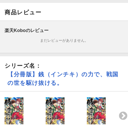
当座の生活費を得るため、早速気軽な気持ちで資金調達を始める
光輝たち…。しかしそれは未来人ならではのとんでもない稼ぎ方
商品レビュー
(インチキ)だった!!
群雄割拠の戦国時代に銭の力で未来人介入!?
楽天Koboのレビュー
まだレビューがありません。
織田信長をはじめ有名武将も次々巻き込む、痛快成り上がり冒険
譚がついに開幕ーー！
シリーズ名：
【分冊版】銭（インチキ）の力で、戦国
の世を駆け抜ける。