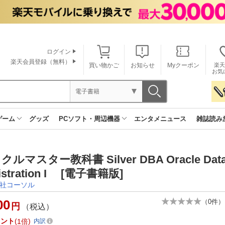
ログイン
楽天会員登録（無料）
買い物かご
お知らせ
Myクーポン
楽天
お気
電子書籍
ゲーム
グッズ
PCソフト・周辺機器
エンタメニュース
雑誌読み
ルマスター教科書 Silver DBA Oracle Data
istration I [電子書籍版]
社コーソル
00
（
0
件）
円
（税込）
イント
1倍
内訳