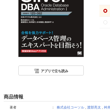
アプリで立ち読み
商品情報
著者
：
株式会社コーソル
,
渡部亮太
,
舛