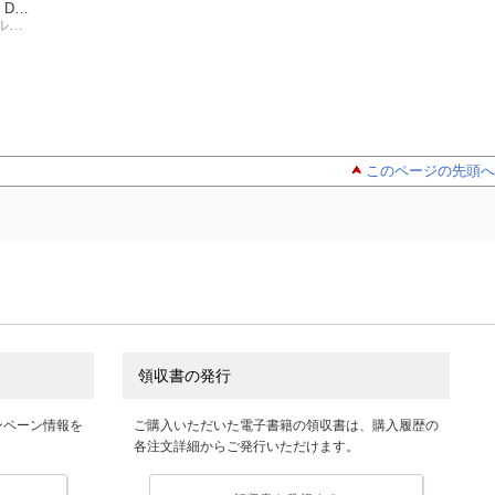
 DBA
ター教科書 Bronze D
racle入門
ター教科書 Gold O
e Adm
株式会社コーソル企画＆マーケティング部
BA Oracle Database
渡部亮太
株式会社コーソル
le Database 12c
代田佳子
Fundamentals
このページの先頭へ
領収書の発行
ンペーン情報を
ご購入いただいた電子書籍の領収書は、購入履歴の
各注文詳細からご発行いただけます。