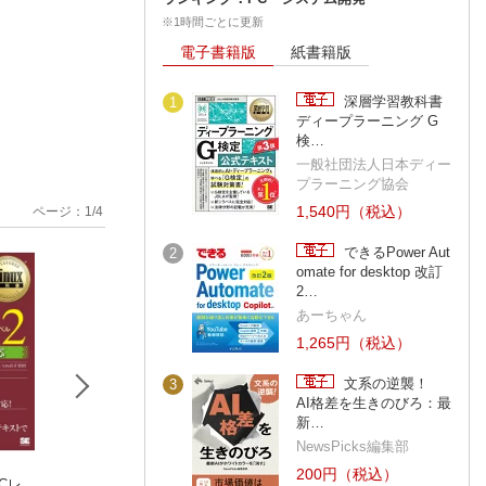
※1時間ごとに更新
電子書籍版
紙書籍版
深層学習教科書
1
ディープラーニング G
検…
一般社団法人日本ディー
プラーニング協会
1,540円（税込）
ページ：
1
/
4
できるPower Aut
2
omate for desktop 改訂
2…
あーちゃん
1,265円（税込）
文系の逆襲！
3
AI格差を生きのびろ：最
新…
NewsPicks編集部
200円（税込）
ICレ
シスコ技術者認定教
シスコ技術者認定教
オラクル認定資格