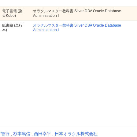
電子書籍
(楽
オラクルマスター教科書 Silver DBA Oracle Database
天Kobo)
Administration I
紙書籍
(単行
オラクルマスター教科書 Silver DBA Oracle Database
本)
Administration I
井智行
,
杉本篤信
,
西田幸平
,
日本オラクル株式会社