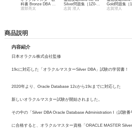
プログラマ
科書 Bronze DBA Ora
Silver問題集［1Z0-81
Gold問題集［1Z
 17（試験番
cle Database Fundam
渡部亮太
5］対応
志賀 澄人
6］対応
志賀澄人
entals
商品説明
内容紹介
日本オラクル株式会社監修
19cに対応した「オラクルマスターSilver DBA」試験の学習書！
2020年より、Oracle Database 12cから19cまでに対応した
新しいオラクルマスター試験が開始されました。
その中の「Silver DBA Oracle Database Administration I（試
に合格すると、オラクルマスター資格「ORACLE MASTER Silve