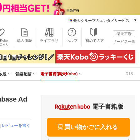
楽天グループのエンタメサービス
電子書籍
楽天市場
楽天Kobo
Kobo
購入履歴
ライブラリ
ヘルプ
初めての方
サービス一覧
本/ゲーム/CD/DVD
に入り
楽天ブックス
雑誌読み放題
楽天マガジン
放題
音楽配信
電子書籍(楽天Kobo)
R18+
音楽配信
楽天ミュージック
動画配信
楽天TV
base Ad
動画配信ガイド
電子書籍版
Rakuten PLAY
無料テレビ
|
レビューを書く
Rチャンネル
買い物かごに入れる
チケット