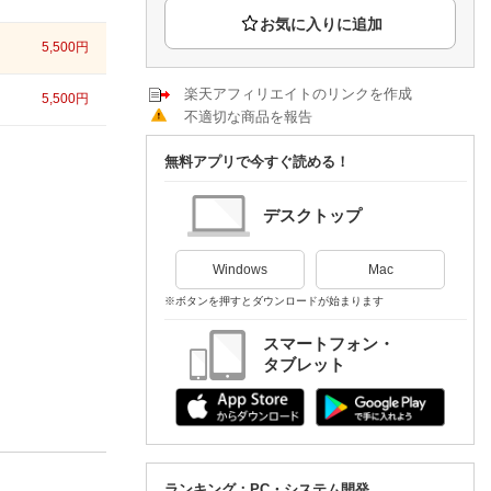
楽天チケット
エンタメニュース
5,500
円
推し楽
楽天アフィリエイトのリンクを作成
5,500
円
不適切な商品を報告
無料アプリで今すぐ読める！
デスクトップ
Windows
Mac
※ボタンを押すとダウンロードが始まります
スマートフォン・
タブレット
ランキング：PC・システム開発