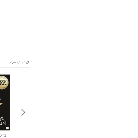
ページ：
1
/
2
マス
オラクルマス
プロとしてのO
オラクルマ