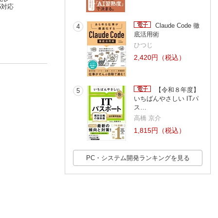
.5対応
科書 CCNA 完全合格
科書 CCNP Enterpris
科書 Javaプログ
テキスト＆問題集
林口裕志
e 完全合格テキスト＆
林口裕志
Gold SE11（試
山本道子
［対応試験］200 -301
問題集 ［対応試験］
1Z0-816）
Claude Code 徹
4
コア試験ENCOR（35
底活用術
0-401）
ひつじ
2,420円（税込）
【令和８年度】
5
いちばんやさしい ITパ
ス…
高橋 京介
1,815円（税込）
PC・システム開発ランキングを見る