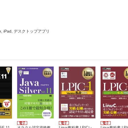
ne, iPad, デスクトップアプリ
E 11
オラクル認定資格教
Linux教科書 LPICレ
Linux教科書 LP