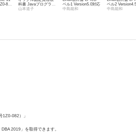
0-81
科書 Javaプログラマ
ベル1 Version5.0対応
ベル2 Version4
Silver SE11（試験番
山本道子
中島能和
中島能和
号1Z0-815）
験番号1Z0-082）」
r DBA 2019」を取得できます。