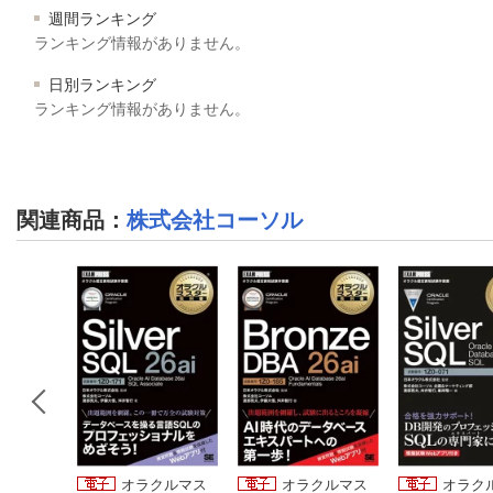
週間ランキング
ランキング情報がありません。
日別ランキング
ランキング情報がありません。
関連商品
：
株式会社コーソル
2版］Or
オラクルマス
オラクルマス
オラク