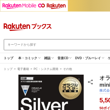
トップ
本・コミック
雑誌
音楽CD
DVD・ブルーレイ
現
トップ
>
電子書籍
>
PC・システム開発
>
その他
在
地
オラク
min
株式会
5,5
50
ポ