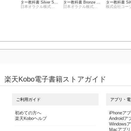
 〜データ
ター教科書 Silver SQ
ター教科書 Bronze D
ター教科書 Silv
から設計
著】
L 26ai Oracle AI Data
日本オラクル株式会社
BA 26ai Oracle AI Da
日本オラクル株式会社
L Oracle Data
歩まで
base 26ai SQL Assoc
tabase 26ai Fundame
QL
iate（試験番号1Z0-17
ntals（試験番号1Z0-1
1）
85）
楽天Kobo電子書籍ストアガイド
ご利用ガイド
アプリ・電
初めての方へ
iPhoneア
楽天Koboヘルプ
Android
Windows
Macアプリ