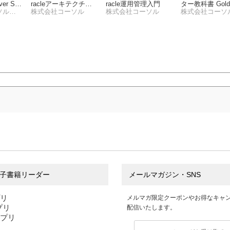
er SQ
racleアーキテクチャ
racle運用管理入門
ター教科書 Gold
base S
株式会社コーソル企画＆マーケティング部
入門 ［第2版］（12
株式会社コーソル
株式会社コーソル
Oracle Databas
c、11g、10g 対応）
inistration２
子書籍リーダー
メールマガジン・SNS
プリ
メルマガ限定クーポンやお得なキャ
アプリ
配信いたします。
アプリ