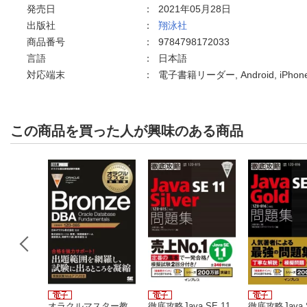
発売日
：
2021年05月28日
出版社
：
翔泳社
商品番号
：
9784798172033
言語
：
日本語
対応端末
：
電子書籍リーダー, Android, iPho
この商品を買った人が興味のある商品
定資格教
オラクルマスター教
徹底攻略Java SE 11
徹底攻略Java S