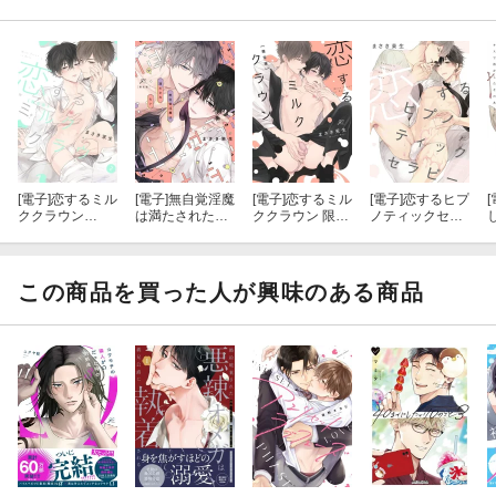
《収録内容》
◆『理想のけだもの』1〜5話
◆描き下ろし漫画
◆小冊子20P
[電子]
恋するミル
[電子]
無自覚淫魔
[電子]
恋するミル
[電子]
恋するヒプ
[
ククラウン
は満たされたい
ククラウン 限定
ノティックセラ
（２） 限定版
限定版【小冊子
版【小冊子付
ピー【電子限定
【小冊子付き】
＆電子限定描き
き】
描き下ろし漫画
【電子限定描き
下ろし漫画付
＆カラーイラス
下ろし漫画付
き】
ト付き】
この商品を買った人が興味のある商品
き】