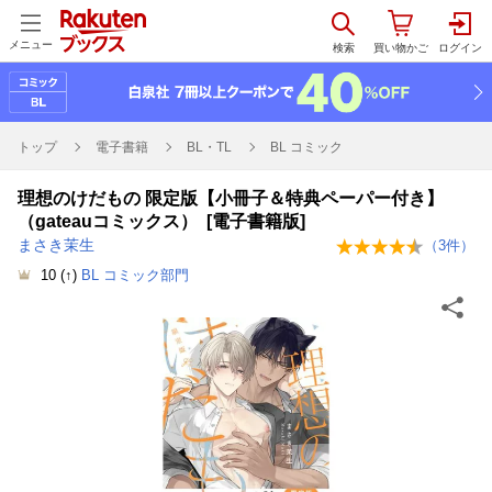
メニュー
トップ
電子書籍
BL・TL
BL コミック
理想のけだもの 限定版【小冊子＆特典ペーパー付き】
（gateauコミックス） [電子書籍版]
まさき茉生
（
3
件）
10
(↑)
BL コミック部門