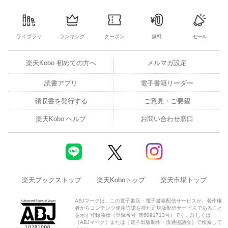
ライブラリ
ランキング
クーポン
無料
セール
楽天Kobo 初めての方へ
メルマガ設定
読書アプリ
電子書籍リーダー
領収書を発行する
ご意見・ご要望
楽天Kobo ヘルプ
お問い合わせ窓口
楽天ブックストップ
楽天Koboトップ
楽天市場トップ
ABJマークは、この電子書店・電子書籍配信サービスが、著作権
者からコンテンツ使用許諾を得た正規版配信サービスであること
を示す登録商標（登録番号 第6091713号）です。詳しくは
［ABJマーク］または［電子出版制作・流通協議会］で検索して