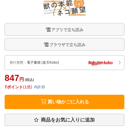
アプリで立ち読み
ブラウザで立ち読み
発行形態
：
電子書籍
(楽天Kobo)
847
円
(税込)
7
ポイント
1倍
内訳
買い物かごに入れる
商品をお気に入りに追加