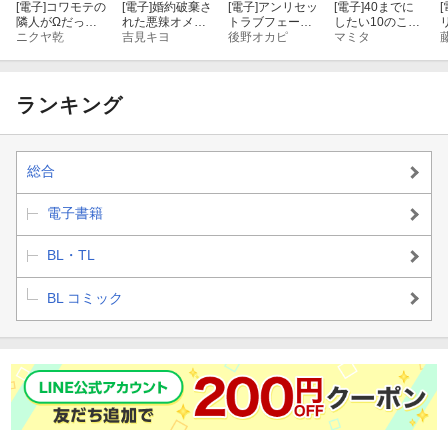
[電子]
コワモテの
[電子]
婚約破棄さ
[電子]
アンリセッ
[電子]
40までに
[
隣人がΩだった
れた悪辣オメガ
トラブフェーズ
したい10のこと
時の対処法
ニクヤ乾
は義兄公爵に執
吉見キヨ
【電子限定描き
後野オカピ
（3）【電子特
マミタ
（３）【電子限
着される: 1【イ
下ろし漫画付
別版】
定描き下ろし漫
ラスト特典付】
き】
画付き】
ランキング
総合
電子書籍
BL・TL
BL コミック