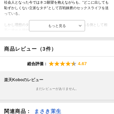
社会人となった今ではネコ願望を抱えながらも、“どこに出しても
恥ずかしくない立派なタチ”として百戦錬磨のセックスライフを送
っている。
しかし理想のタチ像＝自分となったことで、抱かれる側として相
手に求める理想もより高いものとなっていた。
そんなある日、営業部のエース・深澄黎司が、その理想をすべて
満たす存在であることに気づいてしまう。
商品レビュー（3件）
ノンケ相手に期待すべきではないと自制する理月だが、飲み会で
4.67
総合評価：
酔った黎司を介抱したことをきっかけに、二人は一線を越えるこ
とにーー。
楽天Koboのレビュー
その夜、理月は黎司が半獣人であることを知る。
まだレビューがありません。
好みの容姿、圧倒的な体力と性欲、そして自分を押し倒す度胸ー
ー“理想の雄”である黎司とのセックスに満たされていく理月だが、
黎司は自分自身ではなく“フェロモン”の相性で強く惹かれているだ
けのようにも見えーー？
関連商品
：
まさき茉生