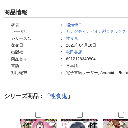
商品情報
著者
：
稲光伸二
レーベル
：
ヤングチャンピオン烈コミックス
シリーズ名
：
性食鬼
発売日
：
2025年04月18日
出版社
：
秋田書店
商品番号
：
8912128340864
言語
：
日本語
対応端末
：
電子書籍リーダー, Android, iPh
シリーズ商品：「
性食鬼
」