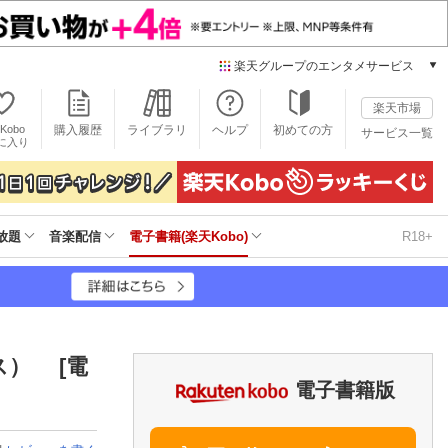
楽天グループのエンタメサービス
電子書籍
楽天市場
楽天Kobo
Kobo
購入履歴
ライブラリ
ヘルプ
初めての方
サービス一覧
本/ゲーム/CD/DVD
に入り
楽天ブックス
雑誌読み放題
楽天マガジン
放題
音楽配信
電子書籍(楽天Kobo)
R18+
音楽配信
楽天ミュージック
動画配信
楽天TV
動画配信ガイド
Rakuten PLAY
ス） [電
無料テレビ
電子書籍版
Rチャンネル
チケット