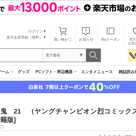
ログイン
楽天会員登録（無料）
買い物かご
お知らせ
Myクーポン
楽天
お気
電子書籍
ゲーム
グッズ
PCソフト・周辺機器
エンタメニュース
雑誌読み
鬼 21 （ヤングチャンピオン烈コミック
籍版]
二