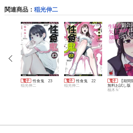
関連商品
：
稲光伸二
グチャン
性食鬼 23
性食鬼 22
【期
26年5号
稲光伸二
稲光伸二
無料お試し版
期限2026年8
柚木Ｎ’
生徒会副会長
ゆりは頑張っ
る！ 1