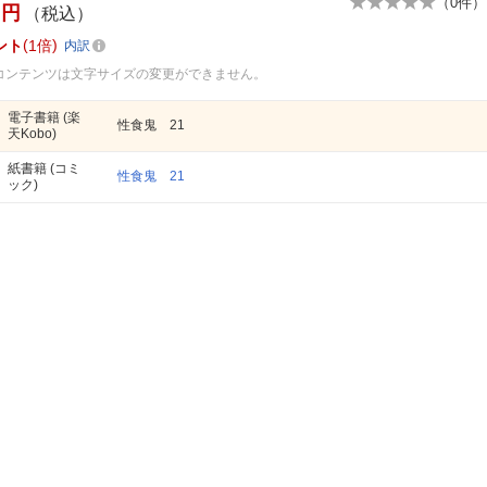
（
0
件）
円
（税込）
ント
1倍
内訳
コンテンツは文字サイズの変更ができません。
電子書籍
(楽
性食鬼 21
天Kobo)
紙書籍
(コミ
性食鬼 21
ック)