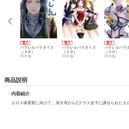
 誰も勝て
パラレルパラダイス
パラレルパラダイス
パラレルパラ
ツには
（２８）
（２９）
（３０）
岡本倫
岡本倫
岡本倫
商品説明
内容紹介
エロス体育祭に向けて、深大寺からZクラス女子に課せられたエロス