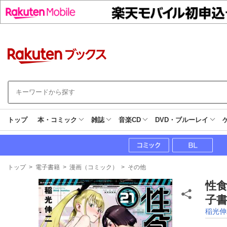
トップ
本・コミック
雑誌
音楽CD
DVD・ブルーレイ
現
トップ
>
電子書籍
>
漫画（コミック）
>
その他
在
地
性食
子書
稲光伸