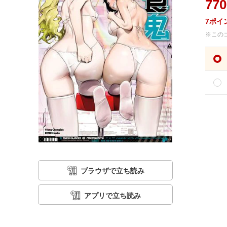
770
7
ポイ
※この
ブラウザで立ち読み
アプリで立ち読み