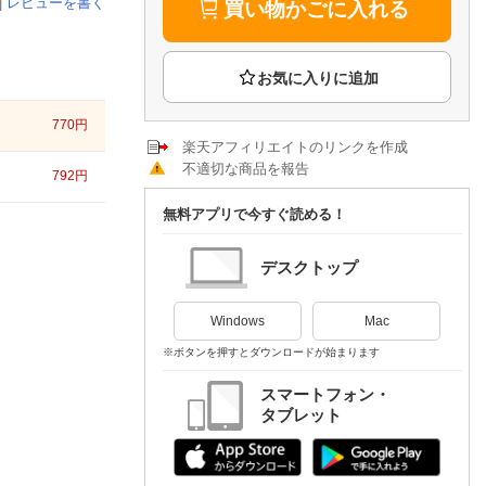
楽天チケット
|
レビューを書く
買い物かごに入れる
エンタメニュース
推し楽
770
円
楽天アフィリエイトのリンクを作成
不適切な商品を報告
792
円
無料アプリで今すぐ読める！
デスクトップ
Windows
Mac
※ボタンを押すとダウンロードが始まります
スマートフォン・
タブレット