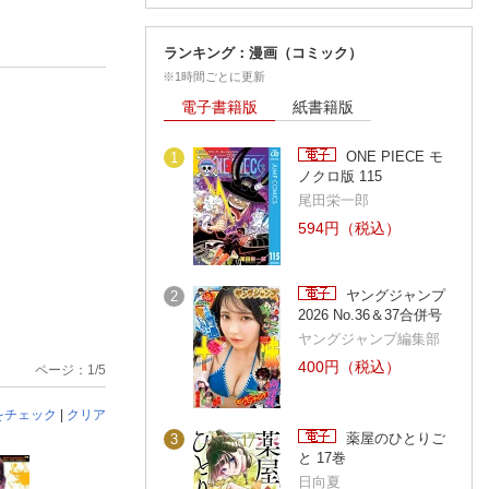
ランキング：漫画（コミック）
※1時間ごとに更新
電子書籍版
紙書籍版
ONE PIECE モ
1
ノクロ版 115
尾田栄一郎
594円（税込）
ヤングジャンプ
2
2026 No.36＆37合併号
ヤングジャンプ編集部
400円（税込）
ページ：1/5
をチェック
|
クリア
薬屋のひとりご
3
と 17巻
日向夏