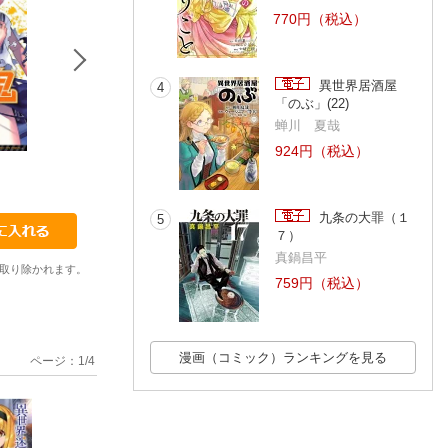
770円（税込）
異世界居酒屋
4
「のぶ」(22)
蝉川 夏哉
924円（税込）
3
3
4
稲光伸二
稲光伸二
稲光伸二
九条の大罪（１
5
７）
真鍋昌平
取り除かれます。
759円（税込）
漫画（コミック）ランキングを見る
ページ：
1
/
4