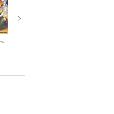
ーレ
異世界迷宮でハーレ
葬送のフリーレン
鬼畜英雄（１１）
ムを(11)
（１４）
よのき
氷樹 一世
山田鐘人