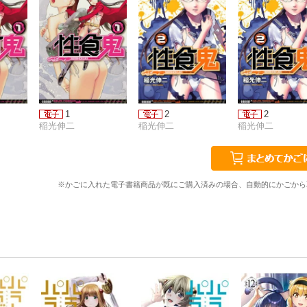
1
2
2
稲光伸二
稲光伸二
稲光伸二
※かごに入れた電子書籍商品が既にご購入済みの場合、自動的にかごから