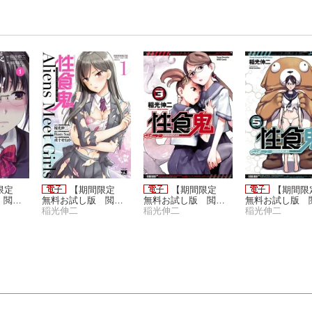
間限定
【期間限定
【期間限定
【期間
 閲覧
無料お試し版 閲覧
無料お試し版 閲覧
無料お試し版 
月17日】
期限2026年8月17日】
稲光伸二
期限2026年8月17日】
稲光伸二
期限2026年8月
稲光伸二
矢上さ
性食鬼 Aliens Meet G
性食鬼 3
性食鬼 5
てい
irls【電子単行本】 1