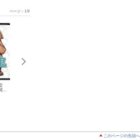
ページ：
1
/
9
限定
【期間限定
【期間限定
【期間限
閲覧
無料お試し版 閲覧
無料お試し版 閲覧
無料お試し版 閲
17日】
期限2026年8月17日】
稲光伸二
期限2026年8月17日】
稲光伸二
期限2026年8月1
稲光伸二
性食鬼 2
性食鬼 4
性食鬼 Aliens Mee
irls(話売り) #1
このページの先頭へ