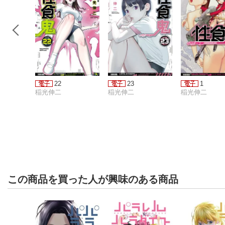
22
23
1
稲光伸二
稲光伸二
稲光伸二
この商品を買った人が興味のある商品