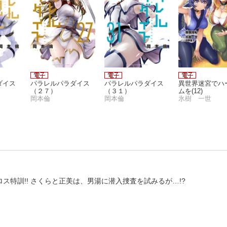
ダイス
パラレルパラダイス
パラレルパラダイス
異世界迷宮でハ
（２７）
（３１）
ムを(12)
岡本倫
岡本倫
氷樹 一世
特訓!! さくらと正美は、男湯に潜入捜査を試みるが…!?