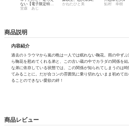
ない【電子限定特典
かねたひと美
鮎村 幸樹
子
つき】
堂森 あじ
商品説明
内容紹介
過去のトラウマから嵐の晩は一人では眠れない鞠花。雨の中ずぶ
ら鞠花を慰めてくれる弟と、この古い蔵の中でカラダの関係を結
な弟に依存している状態では、この関係が知られてしまうのは時
てみることに。だが合コンの雰囲気に乗り切れないまま初めて出
ることのできない愛欲の絆！
商品レビュー