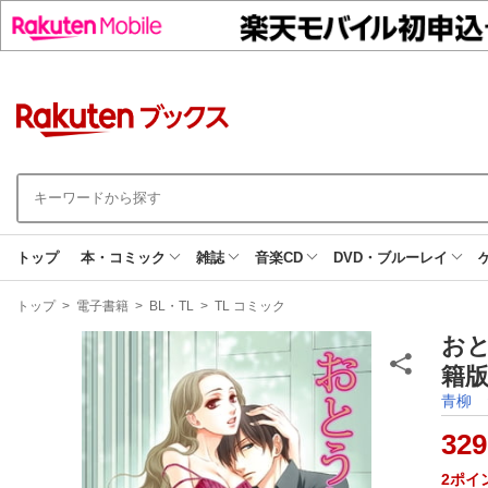
トップ
本・コミック
雑誌
音楽CD
DVD・ブルーレイ
現
トップ
>
電子書籍
>
BL・TL
>
TL コミック
在
地
おと
籍版
青柳 
329
2
ポイ