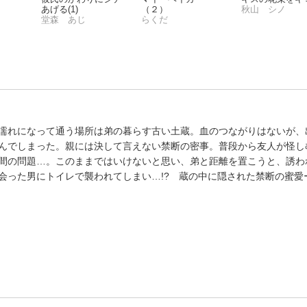
あげる(1)
（２）
秋山 シノ
堂森 あじ
らくだ
濡れになって通う場所は弟の暮らす古い土蔵。血のつながりはないが、
んでしまった。親には決して言えない禁断の密事。普段から友人が怪し
間の問題…。このままではいけないと思い、弟と距離を置こうと、誘わ
会った男にトイレで襲われてしまい…!? 蔵の中に隠された禁断の蜜愛