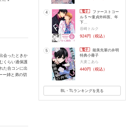
れたい
クシャルヒーリング
言うには２
堂森 あじ
【電子限定特典付】
高山ねむ子
おむ・ザ・ライス
ファーストコー
4
ル 5 〜童貞外科医、年
下…
谷崎トルク
924円（税込）
能美先輩の弁明
5
出会ったときか
特典小冊子
むくらい過保護
大麦こあら
れた合コンに出
440円（税込）
ーー姉と弟の切
BL・TLランキングを見る