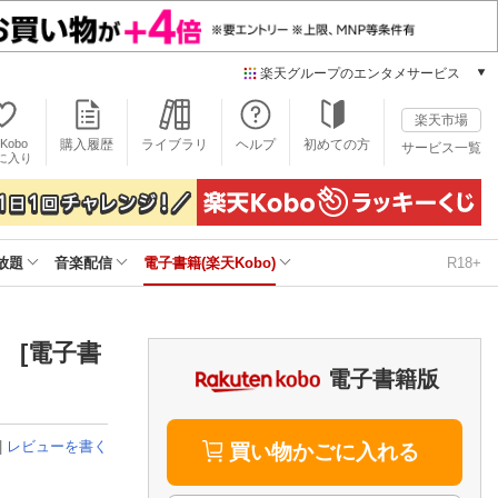
楽天グループのエンタメサービス
電子書籍
楽天市場
楽天Kobo
Kobo
購入履歴
ライブラリ
ヘルプ
初めての方
サービス一覧
本/ゲーム/CD/DVD
に入り
楽天ブックス
雑誌読み放題
楽天マガジン
放題
音楽配信
電子書籍(楽天Kobo)
R18+
音楽配信
楽天ミュージック
動画配信
楽天TV
 [電子書
動画配信ガイド
電子書籍版
Rakuten PLAY
無料テレビ
|
レビューを書く
Rチャンネル
買い物かごに入れる
チケット