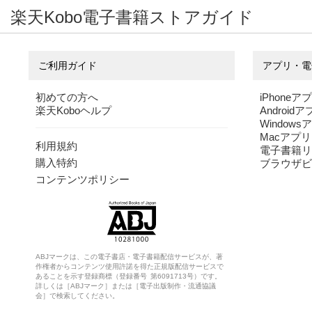
鬼執事の嫁入
楽天Kobo電子書籍ストアガイド
り修業
青柳 たくみ
ご利用ガイド
アプリ・電
初めての方へ
iPhoneア
楽天Koboヘルプ
Android
Windows
Macアプリ
利用規約
電子書籍リ
購入特約
ブラウザビ
コンテンツポリシー
ABJマークは、この電子書店・電子書籍配信サービスが、著
作権者からコンテンツ使用許諾を得た正規版配信サービスで
あることを示す登録商標（登録番号 第6091713号）です。
詳しくは［ABJマーク］または［電子出版制作・流通協議
会］で検索してください。