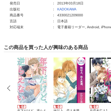
発売日
：
2013年03月18日
出版社
：
KADOKAWA
商品番号
：
4330021209000
言語
：
日本語
対応端末
：
電子書籍リーダー, Android, iPh
この商品を買った人が興味のある商品
から仕事
年下だけど、逆らえ
妹以上、恋人未満。
片恋未亡人1