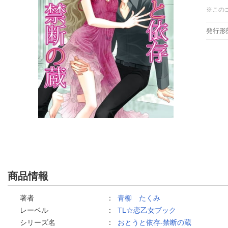
※この
発行形
商品情報
著者
：
青柳 たくみ
レーベル
：
TL☆恋乙女ブック
シリーズ名
：
おとうと依存-禁断の蔵