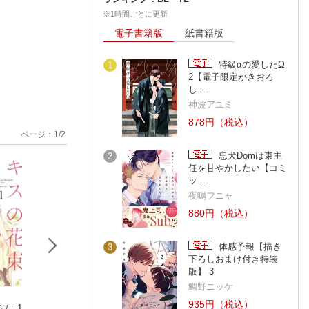
※1時間ごとに更新
電子書籍版
紙書籍版
特級αの愛したΩ
1
2【電子限定かきおろ
し…
神波アユミ
878円（税込）
ページ：
1
/
2
忠犬Domは東主
2
任を甘やかしたい【コミ
ッ…
夜鳴フニャ
880円（税込）
体感予報【描き
3
下ろしおまけ付き特装
版】 3
鯛野ニッケ
935円（税込）
に 1
年下だけど、舐めら
上司と私 秘密のセ
運命を信じない彼