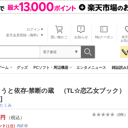
ログイン
楽天会員登録（無料）
買い物かご
お知らせ
Myクーポン
楽天
お気
電子書籍
ゲーム
グッズ
PCソフト・周辺機器
エンタメニュース
雑誌読み
うと依存-禁断の蔵 （TL☆恋乙女ブック）
]
たくみ
（
0
件）
円
（税込）
ント
1倍
内訳