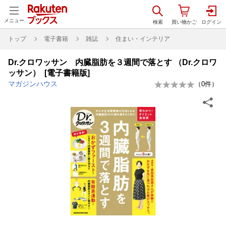
メニュー
トップ
電子書籍
雑誌
住まい・インテリア
Dr.クロワッサン 内臓脂肪を３週間で落とす （Dr.クロワ
ッサン） [電子書籍版]
マガジンハウス
（
0
件）