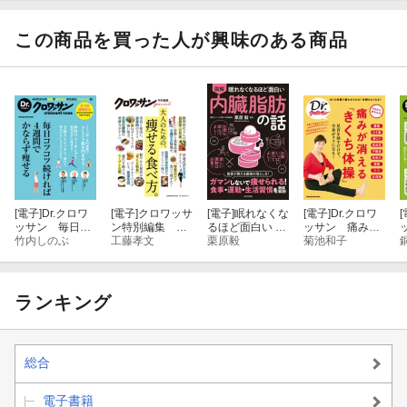
ド。
ドーナツか。
この商品を買った人が興味のある商品
[電子]
Dr.クロワ
[電子]
クロワッサ
[電子]
眠れなくな
[電子]
Dr.クロワ
[
ッサン 毎日コ
ン特別編集 大
るほど面白い 図
ッサン 痛みが
ツコツ続ければ
竹内しのぶ
人のための、痩
工藤孝文
解 内臓脂肪の話
栗原毅
消える「きくち
菊池和子
４週間でかなら
せる食べ方。
体操」
ず痩せる
ランキング
総合
電子書籍