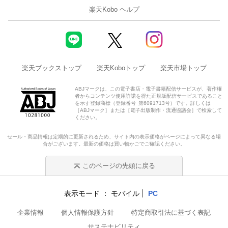
楽天Kobo ヘルプ
楽天ブックストップ
楽天Koboトップ
楽天市場トップ
ABJマークは、この電子書店・電子書籍配信サービスが、著作権
者からコンテンツ使用許諾を得た正規版配信サービスであること
を示す登録商標（登録番号 第6091713号）です。詳しくは
［ABJマーク］または［電子出版制作・流通協議会］で検索して
ください。
セール・商品情報は定期的に更新されるため、サイト内の表示価格がページによって異なる場
合がございます。最新の価格は買い物かごでご確認ください。
このページの先頭に戻る
表示モード
モバイル
PC
企業情報
個人情報保護方針
特定商取引法に基づく表記
サステナビリティ