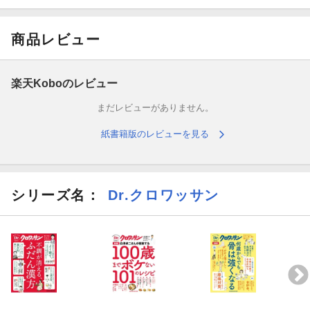
ます。
しかも内臓脂肪は、がんや生活習慣病の原因となるやっかいな脂
商品レビュー
肪。
今回のDr.クロワッサンでは、一冊を通じて3人の先生が、内臓脂
楽天Koboのレビュー
肪を落とすためのメソッドをレクチャー。
まだレビューがありません。
第1章は、医師・亀川寛大さんによる内臓脂肪の基礎知識解説と食
紙書籍版のレビューを見る
事指導。おかずを最初にお腹いっぱい食べる「おかずファース
ト」で、肉や魚や卵、野菜など、存分に食べてもいいので、思い
のほか簡単にできるのがうれしい。
シリーズ名：
Dr.クロワッサン
第2章は、フィジカルトレーナー・中野ジェームズ修一さんによ
る、楽に家の中で出来て内臓脂肪を燃焼できる有酸素運動。キッ
チン台や椅子を使った簡単な動きで、みるみるうちに内臓脂肪が
落ちていきます。
第3章は管理栄養士・大柳珠美さんによる外食でもできる内臓脂肪
ダイエット。糖質の少ない食事を、人気の外食店のメニューで知
ることができます。