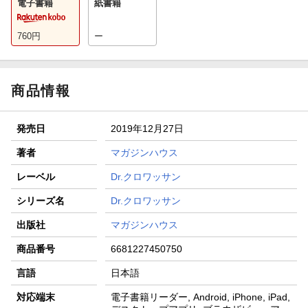
電子書籍
紙書籍
760
円
ー
商品情報
発売日
2019年12月27日
著者
マガジンハウス
レーベル
Dr.クロワッサン
シリーズ名
Dr.クロワッサン
出版社
マガジンハウス
商品番号
6681227450750
言語
日本語
対応端末
電子書籍リーダー, Android, iPhone, iPad,