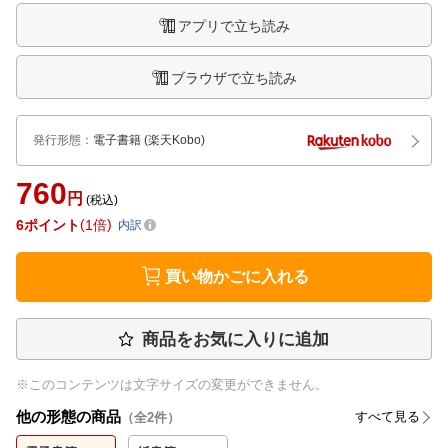
アプリで立ち読み
ブラウザで立ち読み
発行形態
：
電子書籍
(楽天Kobo)
760
円
(税込)
6
ポイント
1倍
内訳
買い物かごに入れる
商品をお気に入りに追加
※このコンテンツは文字サイズの変更ができません。
他の形態の商品
すべて見る
（全
2
件）