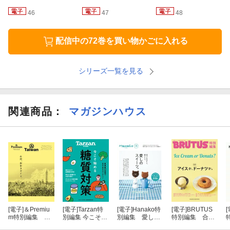
46
47
48
巻末にはダイエット食材・簡単早見表も!
配信中の72巻を買い物かごに入れる
一目でダイエット向きの食材がわかるのがうれしい。
一冊読めば内臓脂肪があっというまに落ちて、3週間でヘルシーボ
シリーズ一覧を見る
ディに。
関連商品
：
マガジンハウス
[電子]
＆Premiu
[電子]
Tarzan特
[電子]
Hanako特
[電子]
BRUTUS
[
m特別編集 台
別編集 今こそ始
別編集 愛しの
特別編集 合
湾、街歩きガイ
める糖質対策
スイーツ。
本 アイスか、
r