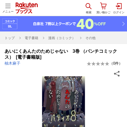
メニュー
トップ
電子書籍
漫画（コミック）
その他
あいにくあんたのためじゃない 3巻 （バンチコミック
ス） [電子書籍版]
柚木麻子
（
0
件）