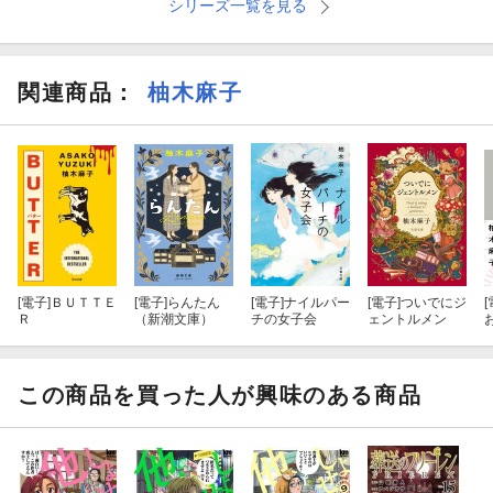
シリーズ一覧を見る
関連商品
：
柚木麻子
[電子]
ＢＵＴＴＥ
[電子]
らんたん
[電子]
ナイルパー
[電子]
ついでにジ
[
Ｒ
（新潮文庫）
チの女子会
ェントルメン
この商品を買った人が興味のある商品