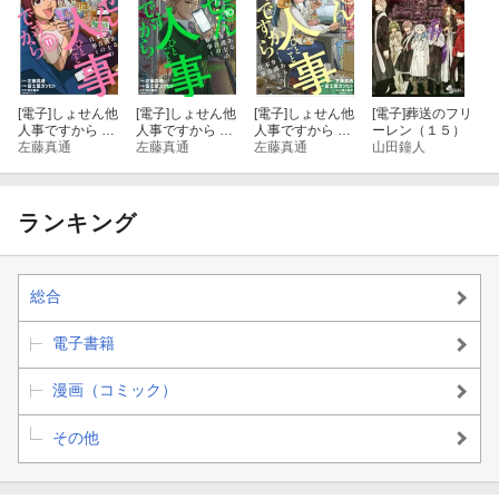
[電子]
しょせん他
[電子]
しょせん他
[電子]
しょせん他
[電子]
葬送のフリ
人事ですから 〜
人事ですから 〜
人事ですから 〜
ーレン（１５）
とある弁護士の
左藤真通
とある弁護士の
左藤真通
とある弁護士の
左藤真通
山田鐘人
本音の仕事〜 11
本音の仕事〜 10
本音の仕事〜 9
ランキング
総合
電子書籍
漫画（コミック）
その他