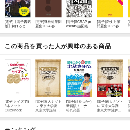
[電子]
【電子書籍
[電子]
謎検対策問
[電子]
SCRAP pr
[電子]
謎検 対策
[
版】解けるとこ
題集2024 春
esents 謎図鑑
問題集2025春
わい謎解きゲー
ム 止められな
い交換日記
この商品を買った人が興味のある商品
[電子]
クイズで8
[電子]
東大ナゾト
[電子]
頭をつかう
[電子]
東大ナゾト
[
8本ノック 最
レ 東京大学謎解
新習慣！ ナゾ
レ 東京大学謎解
強クイズ集団か
QuizKnock
き制作集団Anot
東京大学謎解き制作集団ＡｎｏｔｈｅｒＶｉｓｉｏｎ
ときタイム
松丸亮吾
き制作集団Anot
東京大学謎解き制作集団ＡｎｏｔｈｅｒＶｉｓｉｏｎ
らの“謎解き”挑
herVisionからの
herVisionからの
戦状
挑戦状 第10巻
挑戦状 第1巻
ランキング