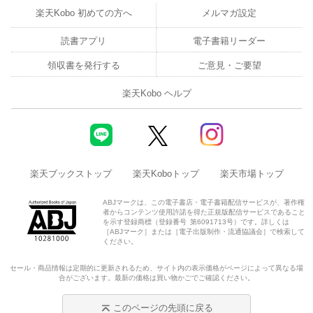
楽天Kobo 初めての方へ
メルマガ設定
読書アプリ
電子書籍リーダー
領収書を発行する
ご意見・ご要望
楽天Kobo ヘルプ
楽天ブックストップ
楽天Koboトップ
楽天市場トップ
ABJマークは、この電子書店・電子書籍配信サービスが、著作権
者からコンテンツ使用許諾を得た正規版配信サービスであること
を示す登録商標（登録番号 第6091713号）です。詳しくは
［ABJマーク］または［電子出版制作・流通協議会］で検索して
ください。
セール・商品情報は定期的に更新されるため、サイト内の表示価格がページによって異なる場
合がございます。最新の価格は買い物かごでご確認ください。
このページの先頭に戻る