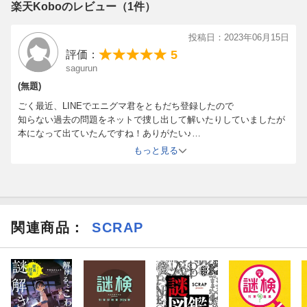
楽天Koboのレビュー（1件）
投稿日：2023年06月15日
5
評価：
sagurun
(無題)
ごく最近、LINEでエニグマ君をともだち登録したので
知らない過去の問題をネットで捜し出して解いたりしていましたが
本になって出ていたんですね！ありがたい♪
ただ、結構あっという間に解き終えてしまい、難易度的には少し物
もっと見る
足りなかったです。
（全52問＋最終問題。最終問題は巻末の用紙を使用するようです。
電子書籍で購入した人には、PDFがダウンロードできるURLをLINE
で入手可能。
印刷しないと解けないのでまだやってません……）
関連商品
：
SCRAP