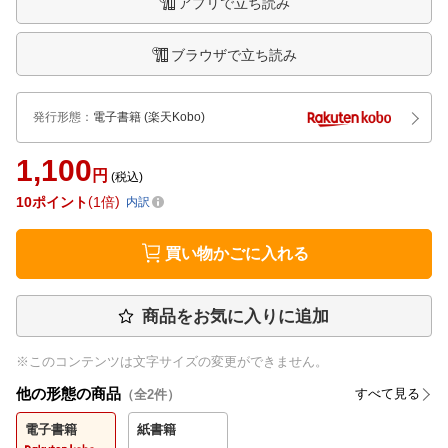
アプリで立ち読み
ブラウザで立ち読み
発行形態
：
電子書籍
(楽天Kobo)
1,100
円
(税込)
10
ポイント
1倍
内訳
買い物かごに入れる
商品をお気に入りに追加
※このコンテンツは文字サイズの変更ができません。
他の形態の商品
すべて見る
（全
2
件）
電子書籍
紙書籍