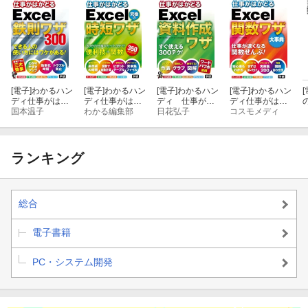
[電子]
わかるハン
[電子]
わかるハン
[電子]
わかるハン
[電子]
わかるハン
[
ディ仕事がはか
ディ仕事がはか
ディ 仕事がは
ディ仕事がはか
どるExcel鉄則ワ
国本温子
どるExcel究極の
わかる編集部
かどるExcel資料
日花弘子
どるExcel関数ワ
コスモメディ
ザ
時短ワザ
作成ワザ
ザ 大事典
ランキング
総合
電子書籍
PC・システム開発