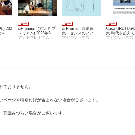
ル) 202
&Premium (アンド プ
& Premium特別編
Casa BRUTU
幸せを引
レミアム) 2026年3月
集 センスのいい人
集 時代を超え
まいの
部
号 [部屋を心地よく、
アンドプレミアム編集部
は、何が違う？
マガジンハウス
れる、デザイン
マガジンハウス
整える。]
い車100
れておりません。
いページや特別付録が含まれない場合がございます。
一部読みづらい場合がございます。