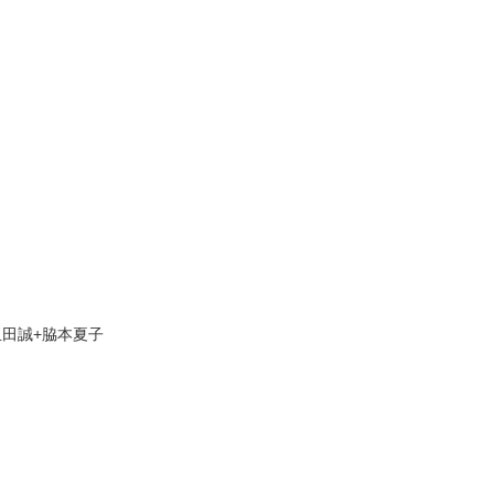
。
。
S／玉田誠+脇本夏子