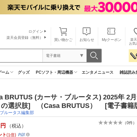
ログイン
楽天会員登録（無料）
買い物かご
お知らせ
Myクーポン
楽天
お気
電子書籍
ゲーム
グッズ
PCソフト・周辺機器
エンタメニュース
雑誌読み
sa BRUTUS (カーサ・ブルータス) 2025年 2
の選択肢] （Casa BRUTUS） [電子書籍
ブルータス編集部
（
0
件）
円
（税込）
ント
1倍
内訳