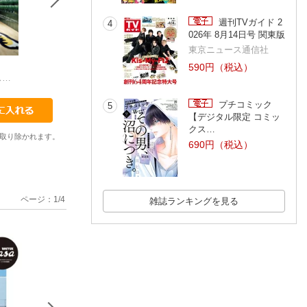
週刊TVガイド 2
4
026年 8月14日号 関東版
東京ニュース通信社
307
308
309
590円（税込）
カーサブルータス編集部
カーサブルータス編集部
カーサブルータス編集部
カーサブルータス
プチコミック
5
【デジタル限定 コミッ
クス…
取り除かれます。
690円（税込）
ページ：
1
/
4
雑誌ランキングを見る