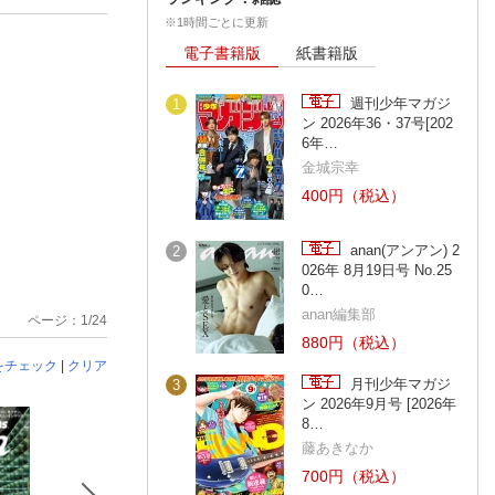
※1時間ごとに更新
電子書籍版
紙書籍版
週刊少年マガジ
1
ン 2026年36・37号[202
6年…
金城宗幸
400円（税込）
anan(アンアン) 2
2
026年 8月19日号 No.25
0…
anan編集部
ページ：1/24
880円（税込）
をチェック
|
クリア
月刊少年マガジ
3
ン 2026年9月号 [2026年
8…
藤あきなか
700円（税込）