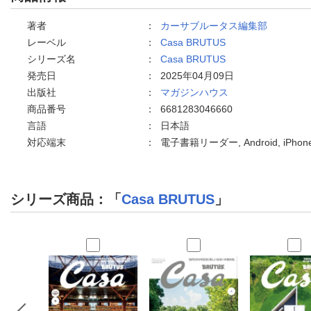
著者
：
カーサブルータス編集部
レーベル
：
Casa BRUTUS
シリーズ名
：
Casa BRUTUS
発売日
：
2025年04月09日
出版社
：
マガジンハウス
商品番号
：
6681283046660
言語
：
日本語
対応端末
：
電子書籍リーダー, Android, iPh
シリーズ商品：「
Casa BRUTUS
」