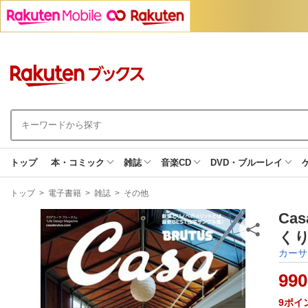
トップ
本・コミック
雑誌
音楽CD
DVD・ブルーレイ
現
トップ
>
電子書籍
>
雑誌
>
その他
在
地
Ca
くり
カーサ
990
9
ポイ