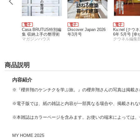
ESS（フ
Casa BRUTUS特別編
Discover Japan 2026
Ku:nel (クウネ
ス）10
集 収納上手の整理術
年3月号
6年 5月号 [
を乗り越
スリング
マガジンハウス
き寄せる、住
クウネル編集
を基に世
整え方]
見る習慣
商品説明
内容紹介
※『櫻井翔のケンチクを学ぶ旅。』の櫻井翔さんの写真は掲載さ
※電子版では、紙の雑誌と内容が一部異なる場合や、掲載されな
※本雑誌はカラーページを含みます。お使いの端末によっては、
MY HOME 2025