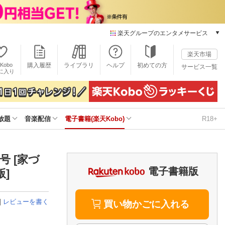
楽天グループのエンタメサービス
電子書籍
楽天市場
楽天Kobo
Kobo
購入履歴
ライブラリ
ヘルプ
初めての方
サービス一覧
本/ゲーム/CD/DVD
に入り
楽天ブックス
雑誌読み放題
楽天マガジン
放題
音楽配信
電子書籍(楽天Kobo)
R18+
音楽配信
楽天ミュージック
動画配信
楽天TV
月号 [家づ
動画配信ガイド
電子書籍版
版]
Rakuten PLAY
無料テレビ
|
レビューを書く
Rチャンネル
買い物かごに入れる
チケット