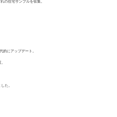
ぞれの住宅サンプルを収集。
現代的にアップデート。
置。
。
ました。